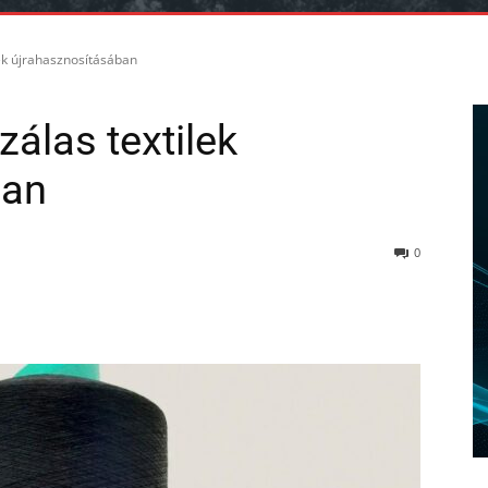
lek újrahasznosításában
zálas textilek
ban
0