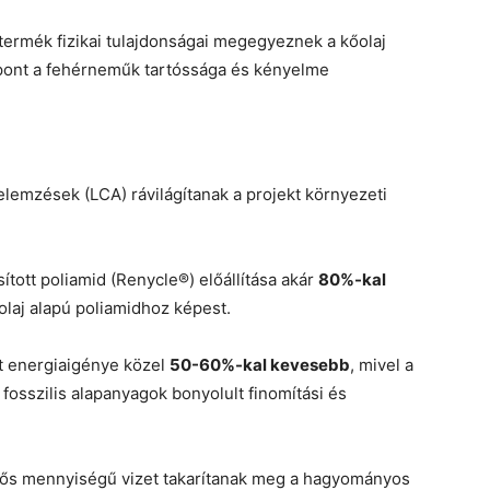
ermék fizikai tulajdonságai megegyeznek a kőolaj
mpont a fehérneműk tartóssága és kényelme
elemzések (LCA) rávilágítanak a projekt környezeti
tott poliamid (Renycle®) előállítása akár
80%-kal
olaj alapú poliamidhoz képest.
t energiaigénye közel
50-60%-kal kevesebb
, mivel a
fosszilis alapanyagok bonyolult finomítási és
ntős mennyiségű vizet takarítanak meg a hagyományos