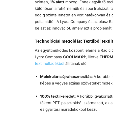
szinten,
1% alatt
mozog. Ennek egyik fő tech
különösen a fehérneműk és sportruházati te
eddig szinte lehetetlen volt hatékonyan és 
poliamidtól. A Lycra Company és az olasz R
be azt az innovációt, amely ezt a problémát h
Technológiai megoldás: Textilből textil
Az együttműködés központi eleme a RadiciGr
Lycra Company
COOLMAX®
, illetve
THERM
textilhulladékból
állítanak elő.
Molekuláris újrahasznosítás:
A korábbi m
képes a vegyes szálas szöveteket molekul
100% textil-eredet:
A korábbi gyakorlatta
főként PET-palackokból származott, ez a
és gyártási maradékokból készül.