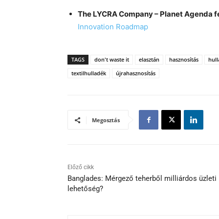
The LYCRA Company – Planet Agenda fe
Innovation Roadmap
TAGS
don't waste it
elasztán
hasznosítás
hul
textilhulladék
újrahasznosítás
Megosztás
Előző cikk
Banglades: Mérgező teherből milliárdos üzleti
lehetőség?