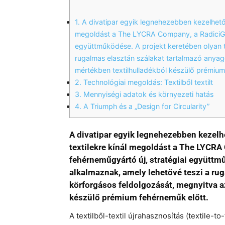
1.
A divatipar egyik legnehezebben kezelhető 
megoldást a The LYCRA Company, a RadiciGro
együttműködése. A projekt keretében olyan t
rugalmas elasztán szálakat tartalmazó anyago
mértékben textilhulladékból készülő prémium
2.
Technológiai megoldás: Textilből textilt
3.
Mennyiségi adatok és környezeti hatás
4.
A Triumph és a „Design for Circularity”
A divatipar egyik legnehezebben kezelh
textilekre kínál megoldást a The LYCR
fehérneműgyártó új, stratégiai együttm
alkalmaznak, amely lehetővé teszi a ru
körforgásos feldolgozását, megnyitva az
készülő prémium fehérneműk előtt.
A textilből-textil újrahasznosítás (textile-to