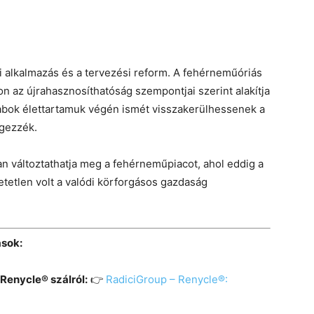
i alkalmazás és a tervezési reform. A fehérneműóriás
on az újrahasznosíthatóság szempontjai szerint alakítja
arabok élettartamuk végén ismét visszakerülhessenek a
égezzék.
ban változtathatja meg a fehérneműpiacot, ahol eddig a
hetetlen volt a valódi körforgásos gazdaság
ások:
 Renycle® szálról:
👉
RadiciGroup – Renycle®: