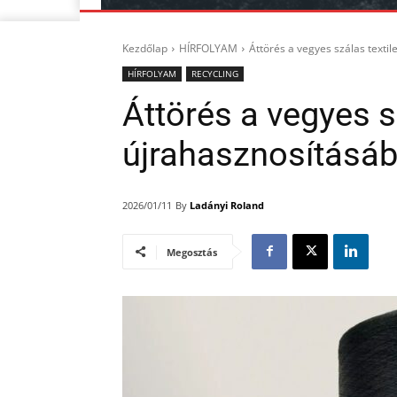
Kezdőlap
HÍRFOLYAM
Áttörés a vegyes szálas texti
HÍRFOLYAM
RECYCLING
Áttörés a vegyes s
újrahasznosításá
By
Ladányi Roland
2026/01/11
Megosztás