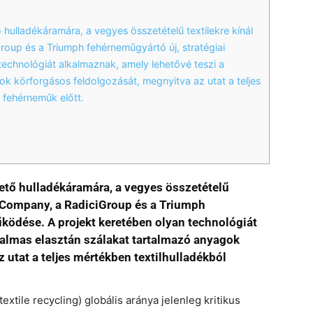
hulladékáramára, a vegyes összetételű textilekre kínál
up és a Triumph fehérneműgyártó új, stratégiai
echnológiát alkalmaznak, amely lehetővé teszi a
k körforgásos feldolgozását, megnyitva az utat a teljes
 fehérneműk előtt.
ető hulladékáramára, a vegyes összetételű
A Company, a RadiciGroup és a Triumph
űködése. A projekt keretében olyan technológiát
galmas elasztán szálakat tartalmazó anyagok
 utat a teljes mértékben textilhulladékból
-textile recycling) globális aránya jelenleg kritikus