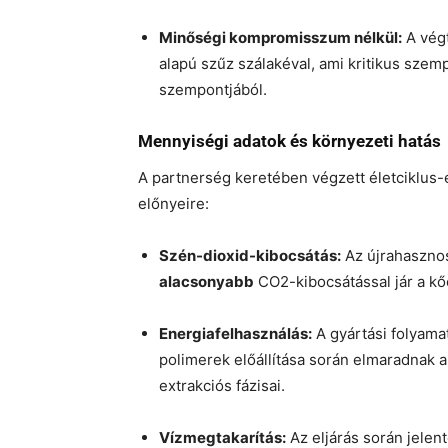
Minőségi kompromisszum nélkül:
A végt
alapú szűz szálakéval, ami kritikus sze
szempontjából.
Mennyiségi adatok és környezeti hatás
A partnerség keretében végzett életciklus-
előnyeire:
Szén-dioxid-kibocsátás:
Az újrahasznosí
alacsonyabb
CO2-kibocsátással jár a kő
Energiafelhasználás:
A gyártási folyama
polimerek előállítása során elmaradnak a 
extrakciós fázisai.
Vízmegtakarítás:
Az eljárás során jele