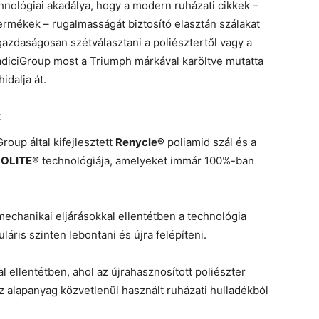
nológiai akadálya, hogy a modern ruházati cikkek –
rmékek – rugalmasságát biztosító elasztán szálakat
gazdaságosan szétválasztani a poliésztertől vagy a
adiciGroup most a Triumph márkával karöltve mutatta
idalja át.
t
oup által kifejlesztett
Renycle®
poliamid szál és a
OLITE®
technológiája, amelyeket immár 100%-ban
echanikai eljárásokkal ellentétben a technológia
áris szinten lebontani és újra felépíteni.
l ellentétben, ahol az újrahasznosított poliészter
z alapanyag közvetlenül használt ruházati hulladékból