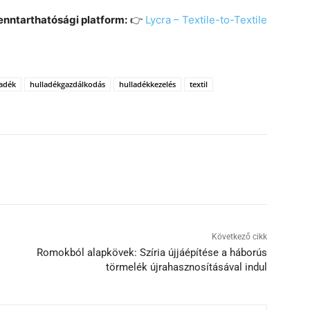
nntarthatósági platform:
👉
Lycra – Textile-to-Textile
ladék
hulladékgazdálkodás
hulladékkezelés
textil
Következő cikk
Romokból alapkövek: Szíria újjáépítése a háborús
törmelék újrahasznosításával indul