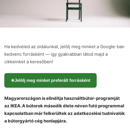
Ha kedveled az oldalunkat, jelölj meg minket a Google-ban
kedvenc forrásként — így gyakrabban látod majd a
cikkeinket a keresőben!
★
Jelölj meg minket preferált forrásként
Magyarországon is elindítja használtbútor-programját
az IKEA. A bútorok második élete néven futó programmal
kapcsolatban már felkerültek az adatkezelési tudnivalók
a bútorgyártó cég honlapjára.