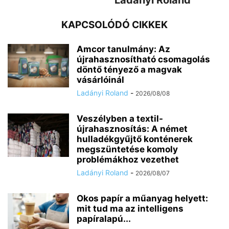
Ladányi Roland
KAPCSOLÓDÓ CIKKEK
Amcor tanulmány: Az
újrahasznosítható csomagolás
döntő tényező a magvak
vásárlóinál
Ladányi Roland
-
2026/08/08
Veszélyben a textil-
újrahasznosítás: A német
hulladékgyűjtő konténerek
megszüntetése komoly
problémákhoz vezethet
Ladányi Roland
-
2026/08/07
Okos papír a műanyag helyett:
mit tud ma az intelligens
papíralapú...