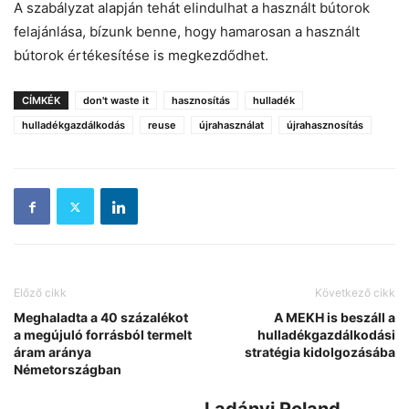
A szabályzat alapján tehát elindulhat a használt bútorok
felajánlása, bízunk benne, hogy hamarosan a használt
bútorok értékesítése is megkezdődhet.
CÍMKÉK
don't waste it
hasznosítás
hulladék
hulladékgazdálkodás
reuse
újrahasználat
újrahasznosítás
Előző cikk
Következő cikk
Meghaladta a 40 százalékot
A MEKH is beszáll a
a megújuló forrásból termelt
hulladékgazdálkodási
áram aránya
stratégia kidolgozásába
Németországban