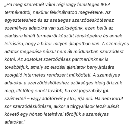
„Ha meg szeretnél válni régi vagy felesleges IKEA
termékedtől, nekünk felkínálhatod megvételre. Az
egyeztetéshez és az esetleges szerződéskötéshez
személyes adatokra van szükségünk, ezen belül az
eladásra kínált termékről készült fényképekre és annak
leírására, hogy a bútor milyen állapotban van. A személyes
adatok megadása nélkül nem áll módunkban szerződést
kötni. Az adatokat szerződéses partnerünknek is
továbbítjuk, amely az eladási ajánlatok benyújtására
szolgáló internetes rendszert működteti. A személyes
adatokat a szerződéskötéshez szükséges ideig őrizzük
meg, illetőleg ennél tovább, ha ezt jogszabály (pl.
számviteli – vagy adótörvény stb.) írja elő. Ha nem kerül
sor szerződéskötésre, akkor a tárgyalások lezárulását
követő egy hónap leteltével töröljük a személyes
adatokat.”