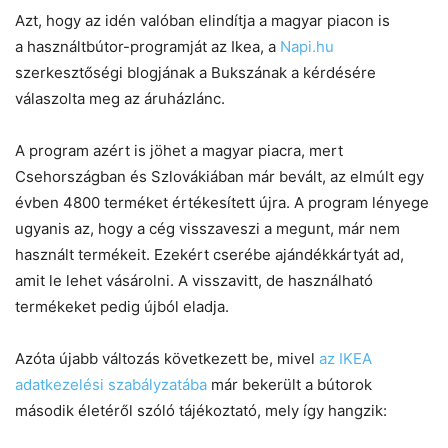
Chat
Close
Mr wAIste
Azt, hogy az idén valóban elindítja a magyar piacon is
a használtbútor-programját az Ikea, a
Napi.hu
Helló! Miben segíthetek ma?
szerkesztőségi blogjának a Bukszának a kérdésére
válaszolta meg az áruházlánc.
A program azért is jöhet a magyar piacra, mert
Csehországban és Szlovákiában már bevált, az elmúlt egy
évben 4800 terméket értékesített újra. A program lényege
ugyanis az, hogy a cég visszaveszi a megunt, már nem
használt termékeit. Ezekért cserébe ajándékkártyát ad,
amit le lehet vásárolni. A visszavitt, de használható
termékeket pedig újból eladja.
Azóta újabb változás következett be, mivel
az IKEA
adatkezelési szabályzatába
már bekerült a bútorok
második életéről szóló tájékoztató, mely így hangzik: