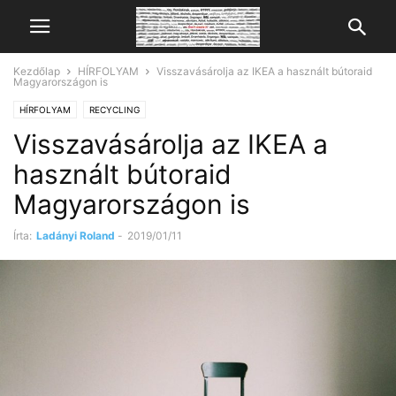
Kezdőlap
HÍRFOLYAM
Visszavásárolja az IKEA a használt bútoraid
Magyarországon is
HÍRFOLYAM
RECYCLING
Visszavásárolja az IKEA a
használt bútoraid
Magyarországon is
Írta:
Ladányi Roland
-
2019/01/11