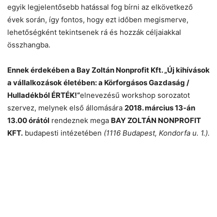
Helló! Miben segíthetek ma?
egyik legjelentősebb hatással fog bírni az elkövetkező
évek során, így fontos, hogy ezt időben megismerve,
lehetőségként tekintsenek rá és hozzák céljaiakkal
összhangba.
Ennek érdekében a Bay Zoltán Nonprofit Kft. „Új kihívások
a vállalkozások életében:
a Körforgásos Gazdaság /
Hulladékból ÉRTÉK!“
elnevezésű workshop sorozatot
szervez, melynek első állomására
2018. március 13-án
13.00 órától
rendeznek mega
BAY ZOLTÁN NONPROFIT
KFT.
budapesti intézetében
(1116 Budapest, Kondorfa u. 1.).