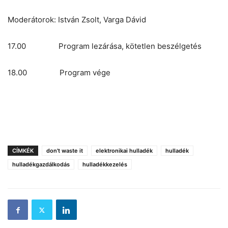
Moderátorok: István Zsolt, Varga Dávid
17.00 Program lezárása, kötetlen beszélgetés
18.00 Program vége
CÍMKÉK
don't waste it
elektronikai hulladék
hulladék
hulladékgazdálkodás
hulladékkezelés