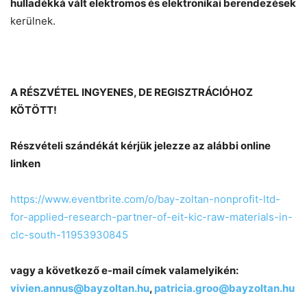
hulladékká vált elektromos és elektronikai berendezések
kerülnek.
A RÉSZVÉTEL INGYENES, DE REGISZTRÁCIÓHOZ
KÖTÖTT!
Részvételi szándékát kérjük jelezze az alábbi online
linken
https://www.eventbrite.com/o/bay-zoltan-nonprofit-ltd-
for-applied-research-partner-of-eit-kic-raw-materials-in-
clc-south-11953930845
vagy a következő e-mail címek valamelyikén:
vivien.annus@bayzoltan.hu
,
patricia.groo@bayzoltan.hu