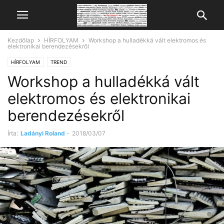
Kezdőlap
HÍRFOLYAM
Workshop a hulladékká vált elektromos és
elektronikai berendezésekről
HÍRFOLYAM
TREND
Workshop a hulladékká vált
elektromos és elektronikai
berendezésekről
Írta:
Ladányi Roland
-
2018/03/07