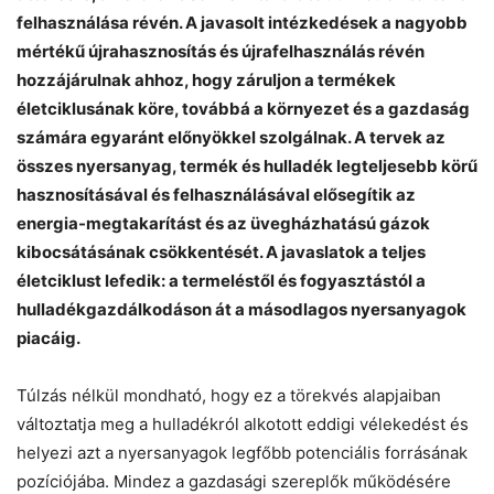
felhasználása révén. A javasolt intézkedések a nagyobb
mértékű újrahasznosítás és újrafelhasználás révén
hozzájárulnak ahhoz, hogy záruljon a termékek
életciklusának köre, továbbá a környezet és a gazdaság
számára egyaránt előnyökkel szolgálnak. A tervek az
összes nyersanyag, termék és hulladék legteljesebb körű
hasznosításával és felhasználásával elősegítik az
energia-megtakarítást és az üvegházhatású gázok
kibocsátásának csökkentését. A javaslatok a teljes
életciklust lefedik: a termeléstől és fogyasztástól a
hulladékgazdálkodáson át a másodlagos nyersanyagok
piacáig.
Túlzás nélkül mondható, hogy ez a törekvés alapjaiban
változtatja meg a hulladékról alkotott eddigi vélekedést és
Chat
Close
Mr wAIste
helyezi azt a nyersanyagok legfőbb potenciális forrásának
pozíciójába. Mindez a gazdasági szereplők működésére