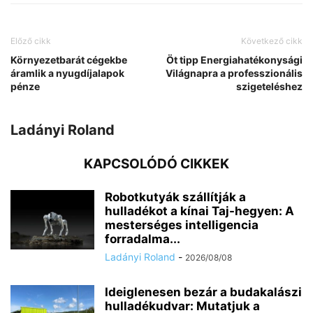
Előző cikk
Következő cikk
Környezetbarát cégekbe
Öt tipp Energiahatékonysági
áramlik a nyugdíjalapok
Világnapra a professzionális
pénze
szigeteléshez
Ladányi Roland
KAPCSOLÓDÓ CIKKEK
Robotkutyák szállítják a
hulladékot a kínai Taj-hegyen: A
mesterséges intelligencia
forradalma...
Ladányi Roland
-
2026/08/08
Ideiglenesen bezár a budakalászi
hulladékudvar: Mutatjuk a