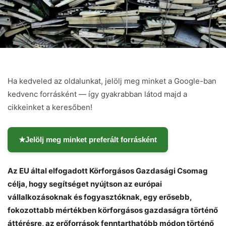
Ha kedveled az oldalunkat, jelölj meg minket a Google-ban
kedvenc forrásként — így gyakrabban látod majd a
cikkeinket a keresőben!
★
Jelölj meg minket preferált forrásként
Az EU által elfogadott Körforgásos Gazdasági Csomag
célja, hogy segítséget nyújtson az európai
vállalkozásoknak és fogyasztóknak, egy erősebb,
fokozottabb mértékben körforgásos gazdaságra történő
áttérésre, az erőforrások fenntarthatóbb módon történő