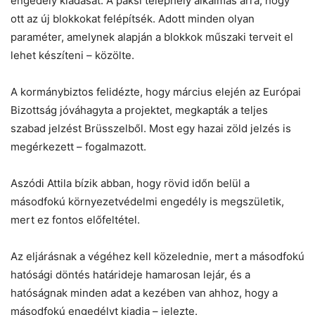
engedély kiadását. A paksi telephely alkalmas arra, hogy
Helló! Miben segíthetek ma?
ott az új blokkokat felépítsék. Adott minden olyan
paraméter, amelynek alapján a blokkok műszaki terveit el
lehet készíteni – közölte.
A kormánybiztos felidézte, hogy március elején az Európai
Bizottság jóváhagyta a projektet, megkapták a teljes
szabad jelzést Brüsszelből. Most egy hazai zöld jelzés is
megérkezett – fogalmazott.
Aszódi Attila bízik abban, hogy rövid időn belül a
másodfokú környezetvédelmi engedély is megszületik,
mert ez fontos előfeltétel.
Az eljárásnak a végéhez kell közelednie, mert a másodfokú
hatósági döntés határideje hamarosan lejár, és a
hatóságnak minden adat a kezében van ahhoz, hogy a
másodfokú engedélyt kiadja – jelezte.