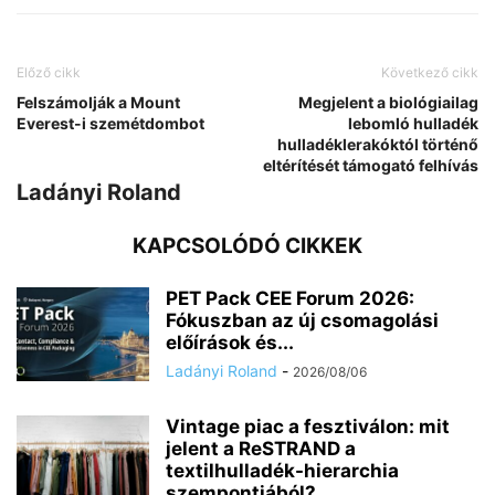
Előző cikk
Következő cikk
Felszámolják a Mount
Megjelent a biológiailag
Everest-i szemétdombot
lebomló hulladék
hulladéklerakóktól történő
eltérítését támogató felhívás
Ladányi Roland
KAPCSOLÓDÓ CIKKEK
PET Pack CEE Forum 2026:
Fókuszban az új csomagolási
előírások és...
Ladányi Roland
-
2026/08/06
Vintage piac a fesztiválon: mit
jelent a ReSTRAND a
textilhulladék-hierarchia
szempontjából?