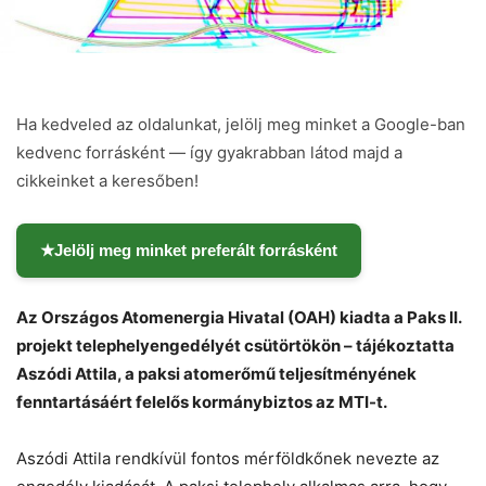
Ha kedveled az oldalunkat, jelölj meg minket a Google-ban
kedvenc forrásként — így gyakrabban látod majd a
cikkeinket a keresőben!
★
Jelölj meg minket preferált forrásként
Az Országos Atomenergia Hivatal (OAH) kiadta a Paks II.
projekt telephelyengedélyét csütörtökön – tájékoztatta
Aszódi Attila, a paksi atomerőmű teljesítményének
fenntartásáért felelős kormánybiztos az MTI-t.
Chat
Close
Mr wAIste
Aszódi Attila rendkívül fontos mérföldkőnek nevezte az