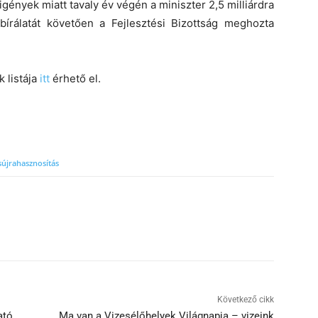
gények miatt tavaly év végén a miniszter 2,5 milliárdra
írálatát követően a Fejlesztési Bizottság meghozta
k listája
itt
érhető el.
s
újrahasznosítás
Következő cikk
ató
Ma van a Vizesélőhelyek Világnapja – vizeink