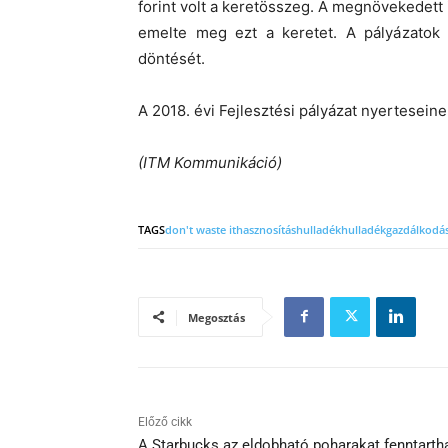
forint volt a keretösszeg. A megnövekedett i
emelte meg ezt a keretet. A pályázatok b
döntését.
A 2018. évi Fejlesztési pályázat nyerteseine
(ITM Kommunikáció)
TAGS
don't waste it
hasznosítás
hulladék
hulladékgazdálkodá
Megosztás
Előző cikk
A Starbucks az eldobható poharakat fenntarth