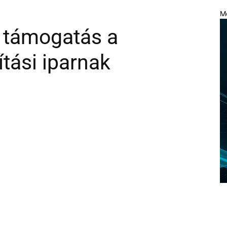
M
nt támogatás a
tási iparnak