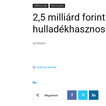
HÍRFOLYAM
RECYCLING
2,5 milliárd fori
hulladékhasznosí
2019/02/01
By
Ladányi Roland
0
Megosztás