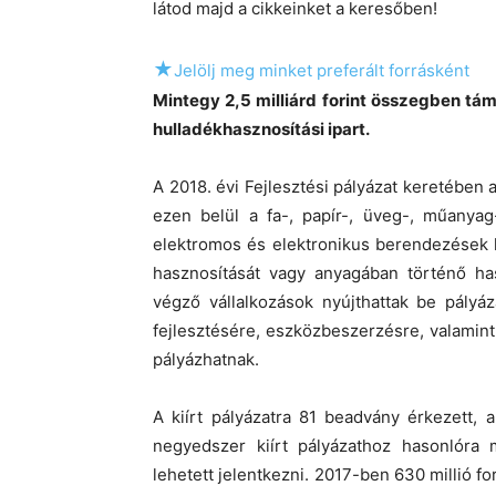
látod majd a cikkeinket a keresőben!
★
Jelölj meg minket preferált forrásként
Mintegy 2,5 milliárd forint összegben tá
hulladékhasznosítási ipart.
A 2018. évi Fejlesztési pályázat keretében
ezen belül a fa-, papír-, üveg-, műanyag
elektromos és elektronikus berendezések 
hasznosítását vagy anyagában történő has
végző vállalkozások nyújthattak be pályáz
fejlesztésére, eszközbeszerzésre, valamint 
pályázhatnak.
A kiírt pályázatra 81 beadvány érkezett, 
negyedszer kiírt pályázathoz hasonlóra
lehetett jelentkezni. 2017-ben 630 millió fo