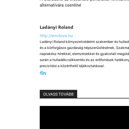
alternatívára cserélné
Ladányi Roland
http://envilove.hu
Ladányi Roland környezetvédelmi szakember és hulladé
és a körforgásos gazdaság népszerűsítésének. Szakmai
naprakész hírekkel, elemzésekkel és gyakorlati megold
során a hulladékcsökkentés és az erőforrások hatékony
precizitást a közérthető tájékoztatással.
OLVASS TOVÁBB