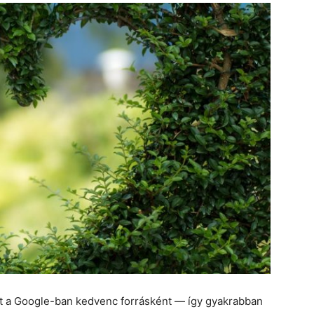
et a Google-ban kedvenc forrásként — így gyakrabban