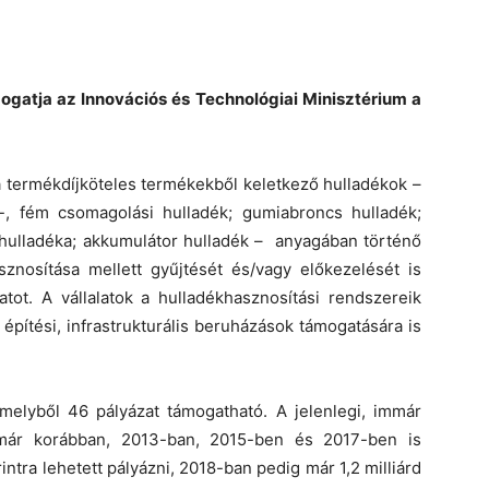
mogatja az Innovációs és Technológiai Minisztérium a
 a termékdíjköteles termékekből keletkező hulladékok –
-, fém csomagolási hulladék; gumiabroncs hulladék;
hulladéka; akkumulátor hulladék – anyagában történő
znosítása mellett gyűjtését és/vagy előkezelését is
atot. A vállalatok a hulladékhasznosítási rendszereik
építési, infrastrukturális beruházások támogatására is
amelyből 46 pályázat támogatható. A jelenlegi, immár
 már korábban, 2013-ban, 2015-ben és 2017-ben is
rintra lehetett pályázni, 2018-ban pedig már 1,2 milliárd