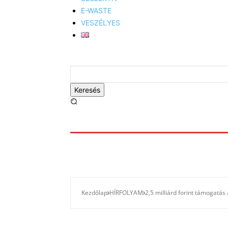
E-WASTE
VESZÉLYES
Keresés
Kezdőlap
HÍRFOLYAM
2,5 milliárd forint támogatás