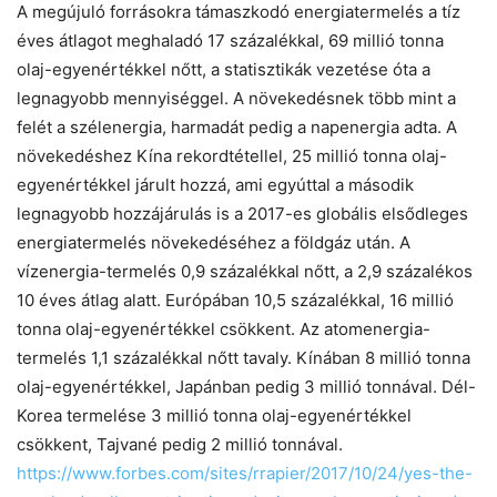
A megújuló forrásokra támaszkodó energiatermelés a tíz
éves átlagot meghaladó 17 százalékkal, 69 millió tonna
olaj-egyenértékkel nőtt, a statisztikák vezetése óta a
legnagyobb mennyiséggel. A növekedésnek több mint a
felét a szélenergia, harmadát pedig a napenergia adta. A
növekedéshez Kína rekordtétellel, 25 millió tonna olaj-
egyenértékkel járult hozzá, ami egyúttal a második
legnagyobb hozzájárulás is a 2017-es globális elsődleges
energiatermelés növekedéséhez a földgáz után. A
vízenergia-termelés 0,9 százalékkal nőtt, a 2,9 százalékos
10 éves átlag alatt. Európában 10,5 százalékkal, 16 millió
tonna olaj-egyenértékkel csökkent. Az atomenergia-
termelés 1,1 százalékkal nőtt tavaly. Kínában 8 millió tonna
olaj-egyenértékkel, Japánban pedig 3 millió tonnával. Dél-
Korea termelése 3 millió tonna olaj-egyenértékkel
csökkent, Tajvané pedig 2 millió tonnával.
https://www.forbes.com/sites/
rrapier/2017/10/24/yes-the-