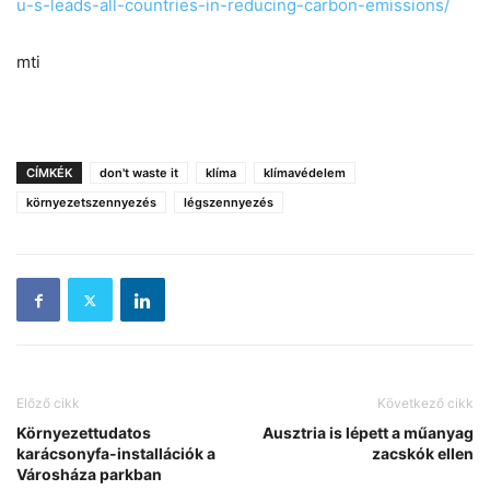
u-
s-leads-all-countries-in-
reducing-carbon-emissions/
mti
CÍMKÉK
don't waste it
klíma
klímavédelem
környezetszennyezés
légszennyezés
Előző cikk
Következő cikk
Környezettudatos
Ausztria is lépett a műanyag
karácsonyfa-installációk a
zacskók ellen
Városháza parkban