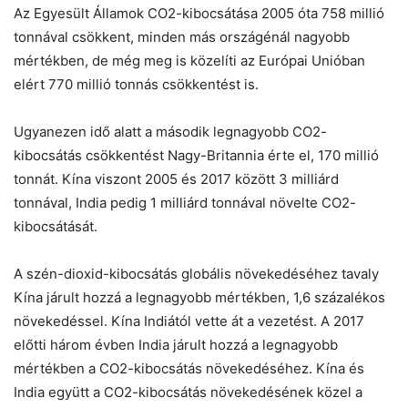
Chat
Close
Mr wAIste
Az Egyesült Államok CO2-kibocsátása 2005 óta 758 millió
tonnával csökkent, minden más országénál nagyobb
mértékben, de még meg is közelíti az Európai Unióban
Helló! Miben segíthetek ma?
elért 770 millió tonnás csökkentést is.
Ugyanezen idő alatt a második legnagyobb CO2-
kibocsátás csökkentést Nagy-Britannia érte el, 170 millió
tonnát. Kína viszont 2005 és 2017 között 3 milliárd
tonnával, India pedig 1 milliárd tonnával növelte CO2-
kibocsátását.
A szén-dioxid-kibocsátás globális növekedéséhez tavaly
Kína járult hozzá a legnagyobb mértékben, 1,6 százalékos
növekedéssel. Kína Indiától vette át a vezetést. A 2017
előtti három évben India járult hozzá a legnagyobb
mértékben a CO2-kibocsátás növekedéséhez. Kína és
India együtt a CO2-kibocsátás növekedésének közel a