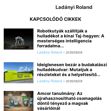
Ladányi Roland
KAPCSOLÓDÓ CIKKEK
Robotkutyák szállítják a
hulladékot a kínai Taj-hegyen: A
mesterséges intelligencia
forradalma...
Ladányi Roland
-
2026/08/08
Ideiglenesen bezár a budakalászi
hulladékudvar: Mutatjuk a
részleteket és a helyettesítő...
Ladányi Roland
-
2026/08/08
Amcor tanulmány: Az
újrahasznosítható csomagolás
döntő tényező a magvak
vásárlóinál