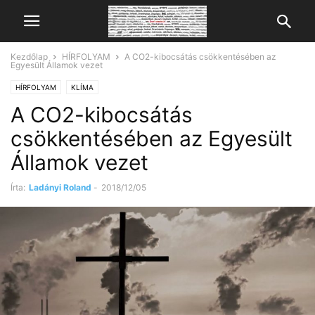
Kezdőlap
HÍRFOLYAM
A CO2-kibocsátás csökkentésében az
Egyesült Államok vezet
HÍRFOLYAM
KLÍMA
A CO2-kibocsátás
csökkentésében az Egyesült
Államok vezet
Írta:
Ladányi Roland
-
2018/12/05