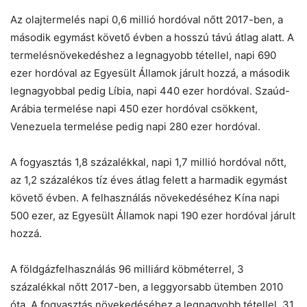
Az olajtermelés napi 0,6 millió hordóval nőtt 2017-ben, a
második egymást követő évben a hosszú távú átlag alatt. A
termelésnövekedéshez a legnagyobb tétellel, napi 690
ezer hordóval az Egyesült Államok járult hozzá, a második
legnagyobbal pedig Líbia, napi 440 ezer hordóval. Szaúd-
Arábia termelése napi 450 ezer hordóval csökkent,
Venezuela termelése pedig napi 280 ezer hordóval.
A fogyasztás 1,8 százalékkal, napi 1,7 millió hordóval nőtt,
az 1,2 százalékos tíz éves átlag felett a harmadik egymást
követő évben. A felhasználás növekedéséhez Kína napi
500 ezer, az Egyesült Államok napi 190 ezer hordóval járult
hozzá.
A földgázfelhasználás 96 milliárd köbméterrel, 3
százalékkal nőtt 2017-ben, a leggyorsabb ütemben 2010
óta. A fogyasztás növekedéséhez a legnagyobb tétellel, 31