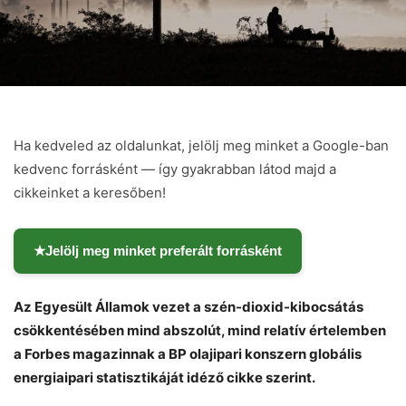
Ha kedveled az oldalunkat, jelölj meg minket a Google-ban
kedvenc forrásként — így gyakrabban látod majd a
cikkeinket a keresőben!
★
Jelölj meg minket preferált forrásként
Az Egyesült Államok vezet a szén-dioxid-kibocsátás
csökkentésében mind abszolút, mind relatív értelemben
a Forbes magazinnak a BP olajipari konszern globális
energiaipari statisztikáját idéző cikke szerint.