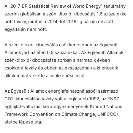
A „2017 BP Statistical Review of World Energy” tanulmány
szerint globálisan a szén-dioxid-kibocsátás 1,6 százalékkal
nőtt tavaly, miután a 2014-től 2016-ig három év alatt
egyáltalán nem nőtt.
A szén-dioxid-kibocsátás csökkenésében az Egyesült
Államok járt az élen 0,5 százalékkal. Az Egyesült Államok
szén-dioxid-kibocsátása sorban a harmadik évben
csökkent tavaly és ebben az évszázadban a kilencedik
alkalommal vezette a csökkenési listát.
Az Egyesült Államok energiafelhasználásból származó
CO2-kibocsátása tavaly volt a legkisebb 1992, az ENSZ
éghajlat-változási keretegyezményének (United Nations
Framework Convention on Climate Change, UNFCCC)
életbe lépése óta.