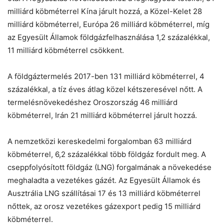
milliárd köbméterrel Kína járult hozzá, a Közel-Kelet 28
milliárd köbméterrel, Európa 26 milliárd köbméterrel, míg
az Egyesült Államok földgázfelhasználása 1,2 százalékkal,
11 milliárd köbméterrel csökkent.
A földgáztermelés 2017-ben 131 milliárd köbméterrel, 4
százalékkal, a tíz éves átlag közel kétszeresével nőtt. A
termelésnövekedéshez Oroszország 46 milliárd
köbméterrel, Irán 21 milliárd köbméterrel járult hozzá.
A nemzetközi kereskedelmi forgalomban 63 milliárd
köbméterrel, 6,2 százalékkal több földgáz fordult meg. A
cseppfolyósított földgáz (LNG) forgalmának a növekedése
meghaladta a vezetékes gázét. Az Egyesült Államok és
Ausztrália LNG szállításai 17 és 13 milliárd köbméterrel
nőttek, az orosz vezetékes gázexport pedig 15 milliárd
köbméterrel.