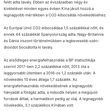
felét adta tavaly. Ebben az évszázadban négy év
kivételével minden egyes évben Kína járult hozzá a
legnagyobb mértékben a CO2-kibocsátás növekedéséhez.
Az Európai Unió CO2-kibocsátása 1,5 százalékkal nőtt, és
ennek 44 százalékát Spanyolország adta. Nagy-Britannia
és Dánia viszont történelmükben a legkevesebb szén-
dioxidot bocsátotta ki tavaly.
Az elsődleges energiafelhasználás a BP statisztikája
szerint 2017-ben 2,2 százalékkal nőtt, 2013 óta a
leggyorsabb ütemben a 2016-os 1,2 százalék után. A
növekedés 10 éves átlaga 1,7 százalék. Az
energiafelhasználás növekedésének a legnagyobb
hányadát a földgáz adta, a második helyen a megújuló
források álltak, a harmadikon pedig az olaj. A legnagyobb
növekedés, 3,1 százalékos Kínában volt.