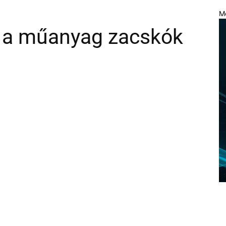
M
tt a műanyag zacskók