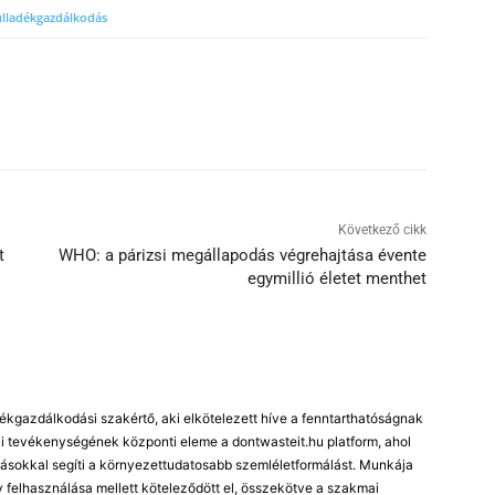
lladékgazdálkodás
Következő cikk
t
WHO: a párizsi megállapodás végrehajtása évente
egymillió életet menthet
kgazdálkodási szakértő, aki elkötelezett híve a fenntarthatóságnak
 tevékenységének központi eleme a dontwasteit.hu platform, ahol
ásokkal segíti a környezettudatosabb szemléletformálást. Munkája
 felhasználása mellett köteleződött el, összekötve a szakmai