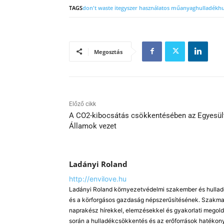
TAGS
don't waste it
egyszer használatos műanyag
hulladék
hu
Megosztás
Előző cikk
A CO2-kibocsátás csökkentésében az Egyesül
Államok vezet
Ladányi Roland
http://envilove.hu
Ladányi Roland környezetvédelmi szakember és hulladé
és a körforgásos gazdaság népszerűsítésének. Szakmai
naprakész hírekkel, elemzésekkel és gyakorlati megold
során a hulladékcsökkentés és az erőforrások hatékony