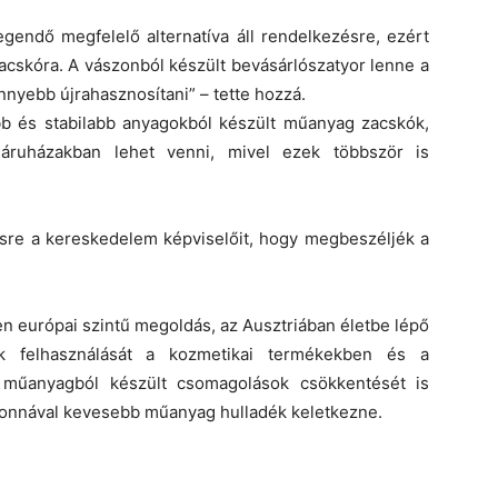
gendő megfelelő alternatíva áll rendelkezésre, ezért
cskóra. A vászonból készült bevásárlószatyor lenne a
önnyebb újrahasznosítani” – tette hozzá.
ebb és stabilabb anyagokból készült műanyag zacskók,
 áruházakban lehet venni, mivel ezek többször is
ésre a kereskedelem képviselőit, hogy megbeszéljék a
n európai szintű megoldás, az Ausztriában életbe lépő
ok felhasználását a kozmetikai termékekben és a
a műanyagból készült csomagolások csökkentését is
 tonnával kevesebb műanyag hulladék keletkezne.