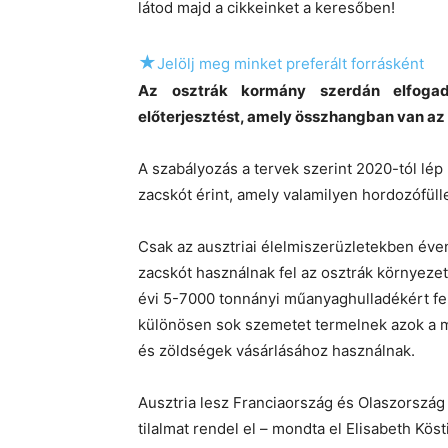
látod majd a cikkeinket a keresőben!
★
Jelölj meg minket preferált forrásként
Az osztrák kormány szerdán elfogad
előterjesztést, amely összhangban van az
A szabályozás a tervek szerint 2020-tól lé
zacskót érint, amely valamilyen hordozófüll
Csak az ausztriai élelmiszerüzletekben éve
zacskót használnak fel az osztrák környeze
évi 5-7000 tonnányi műanyaghulladékért fel
különösen sok szemetet termelnek azok a 
és zöldségek vásárlásához használnak.
Ausztria lesz Franciaország és Olaszország 
tilalmat rendel el – mondta el Elisabeth Kös