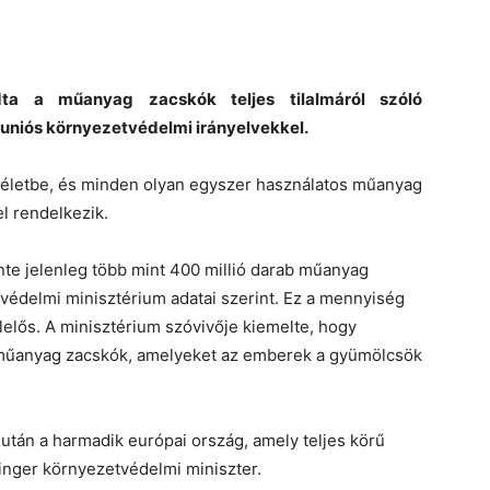
ta a műanyag zacskók teljes tilalmáról szóló
 uniós környezetvédelmi irányelvekkel.
p életbe, és minden olyan egyszer használatos műanyag
el rendelkezik.
nte jelenleg több mint 400 millió darab műanyag
tvédelmi minisztérium adatai szerint. Ez a mennyiség
elős. A minisztérium szóvivője kiemelte, hogy
műanyag zacskók, amelyeket az emberek a gyümölcsök
után a harmadik európai ország, amely teljes körű
tinger környezetvédelmi miniszter.