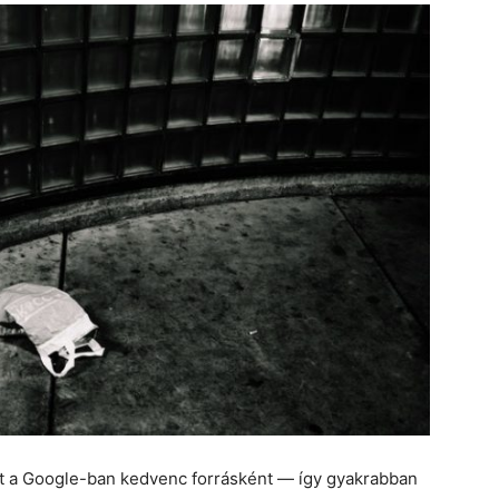
et a Google-ban kedvenc forrásként — így gyakrabban