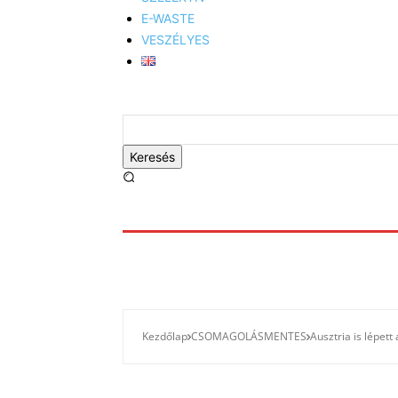
E-WASTE
VESZÉLYES
Keresés
Kezdőlap
CSOMAGOLÁSMENTES
Ausztria is lépet