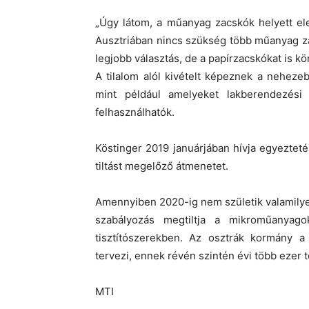
„Úgy látom, a műanyag zacskók helyett ele
Ausztriában nincs szükség több műanyag za
legjobb választás, de a papírzacskókat is k
A tilalom alól kivételt képeznek a nehez
mint például amelyeket lakberendezési
felhasználhatók.
Köstinger 2019 januárjában hívja egyeztet
tiltást megelőző átmenetet.
Amennyiben 2020-ig nem születik valamilye
szabályozás megtiltja a mikroműanyag
tisztítószerekben. Az osztrák kormány 
tervezi, ennek révén szintén évi több ezer
MTI