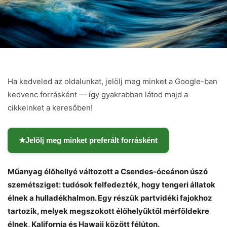
Ha kedveled az oldalunkat, jelölj meg minket a Google-ban
kedvenc forrásként — így gyakrabban látod majd a
cikkeinket a keresőben!
★
Jelölj meg minket preferált forrásként
Műanyag élőhellyé változott a Csendes-óceánon úszó
szemétsziget: tudósok felfedezték, hogy tengeri állatok
élnek a hulladékhalmon. Egy részük partvidéki fajokhoz
tartozik, melyek megszokott élőhelyüktől mérföldekre
élnek, Kalifornia és Hawaii között félúton.