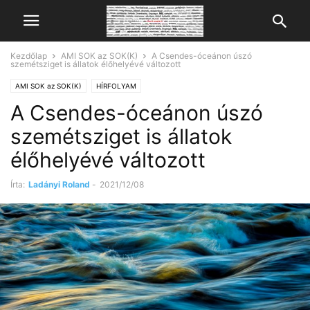
Kezdőlap
AMI SOK az SOK(K)
A Csendes-óceánon úszó
szemétsziget is állatok élőhelyévé változott
AMI SOK az SOK(K)
HÍRFOLYAM
A Csendes-óceánon úszó
szemétsziget is állatok
élőhelyévé változott
Írta:
Ladányi Roland
-
2021/12/08