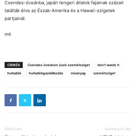
Csendes-óceánba, japán tengeri állatok fajainak százait
találták élve az Észak-Amerika és a Hawaii-szigetek
partjainál.
mti
CÍMKÉK
Csendes-óceánon úszó szemétsziget
don't waste it
hulladék
hulladékgazdálkodás
műanyag
szemétsziget
Előző cikk
Következő cikk