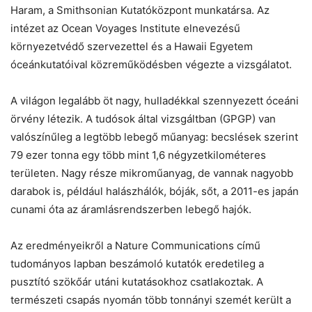
Haram, a Smithsonian Kutatóközpont munkatársa. Az
intézet az Ocean Voyages Institute elnevezésű
környezetvédő szervezettel és a Hawaii Egyetem
óceánkutatóival közreműködésben végezte a vizsgálatot.
A világon legalább öt nagy, hulladékkal szennyezett óceáni
örvény létezik. A tudósok által vizsgáltban (GPGP) van
valószínűleg a legtöbb lebegő műanyag: becslések szerint
79 ezer tonna egy több mint 1,6 négyzetkilométeres
területen. Nagy része mikroműanyag, de vannak nagyobb
darabok is, például halászhálók, bóják, sőt, a 2011-es japán
cunami óta az áramlásrendszerben lebegő hajók.
Az eredményeikről a Nature Communications című
tudományos lapban beszámoló kutatók eredetileg a
pusztító szökőár utáni kutatásokhoz csatlakoztak. A
természeti csapás nyomán több tonnányi szemét került a