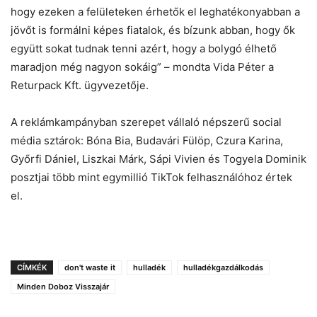
hogy ezeken a felületeken érhetők el leghatékonyabban a
jövőt is formálni képes fiatalok, és bízunk abban, hogy ők
együtt sokat tudnak tenni azért, hogy a bolygó élhető
maradjon még nagyon sokáig” – mondta Vida Péter a
Returpack Kft. ügyvezetője.
A reklámkampányban szerepet vállaló népszerű social
média sztárok: Bóna Bia, Budavári Fülöp, Czura Karina,
Győrfi Dániel, Liszkai Márk, Sápi Vivien és Togyela Dominik
posztjai több mint egymillió TikTok felhasználóhoz értek
el.
CÍMKÉK
don't waste it
hulladék
hulladékgazdálkodás
Minden Doboz Visszajár