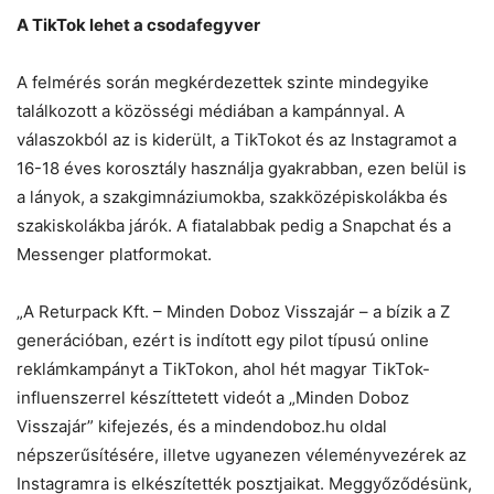
A TikTok lehet a csodafegyver
A felmérés során megkérdezettek szinte mindegyike
találkozott a közösségi médiában a kampánnyal. A
válaszokból az is kiderült, a TikTokot és az Instagramot a
16-18 éves korosztály használja gyakrabban, ezen belül is
a lányok, a szakgimnáziumokba, szakközépiskolákba és
szakiskolákba járók. A fiatalabbak pedig a Snapchat és a
Messenger platformokat.
„A Returpack Kft. – Minden Doboz Visszajár – a bízik a Z
generációban, ezért is indított egy pilot típusú online
reklámkampányt a TikTokon, ahol hét magyar TikTok-
influenszerrel készíttetett videót a „Minden Doboz
Visszajár” kifejezés, és a mindendoboz.hu oldal
népszerűsítésére, illetve ugyanezen véleményvezérek az
Instagramra is elkészítették posztjaikat. Meggyőződésünk,