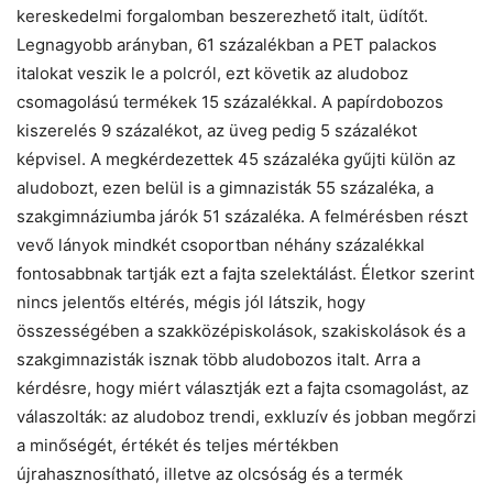
kereskedelmi forgalomban beszerezhető italt, üdítőt.
Legnagyobb arányban, 61 százalékban a PET palackos
italokat veszik le a polcról, ezt követik az aludoboz
csomagolású termékek 15 százalékkal. A papírdobozos
kiszerelés 9 százalékot, az üveg pedig 5 százalékot
képvisel. A megkérdezettek 45 százaléka gyűjti külön az
aludobozt, ezen belül is a gimnazisták 55 százaléka, a
szakgimnáziumba járók 51 százaléka. A felmérésben részt
vevő lányok mindkét csoportban néhány százalékkal
fontosabbnak tartják ezt a fajta szelektálást. Életkor szerint
nincs jelentős eltérés, mégis jól látszik, hogy
összességében a szakközépiskolások, szakiskolások és a
szakgimnazisták isznak több aludobozos italt. Arra a
kérdésre, hogy miért választják ezt a fajta csomagolást, az
válaszolták: az aludoboz trendi, exkluzív és jobban megőrzi
a minőségét, értékét és teljes mértékben
újrahasznosítható, illetve az olcsóság és a termék