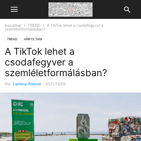
Kezdőlap
TREND
A TikTok lehet a csodafegyver a
szemléletformálásban?
TREND
HÍRFOLYAM
A TikTok lehet a
csodafegyver a
szemléletformálásban?
Írta:
Ladányi Roland
-
2021/12/09