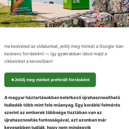
Ha kedveled az oldalunkat, jelölj meg minket a Google-ban
kedvenc forrásként — így gyakrabban látod majd a
cikkeinket a keresőben!
★
Jelölj meg minket preferált forrásként
A magyar háztartásokban keletkező újrahasznosítható
hulladék több mint fele műanyag. Egy korábbi felmérés
szerint az emberek többsége tisztában van az
újrahasznosítás fontosságával, azt azonban már
kevesebben tudják, hogy nem mindegyik