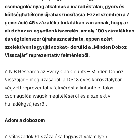
csomagolóanyag alkalmas a maradéktalan, gyors és
költséghatékony újrahasznosításra. Ezzel szemben a Z
generáció 45 százaléka tudatában van annak, hogy az
aludoboz az egyetlen kiszerelés, amely 100 százalékban
és végtelenszer újrahasznosítható, éppen ezért
szelektíven is gyűjti azokat– derül ki a „Minden Doboz
Visszajár” reprezentatív felmérésből.
A NIB Research az Every Can Counts – Minden Doboz
Visszajár – megbízásából, a 10-18 éves korosztályban
végzett reprezentatív felmérést a különféle italos
csomagolóanyagok megítéléséről és a szelektív
Chat
Close
Mr wAIste
hulladékgyűjtésről.
Helló! Miben segíthetek ma?
Adom a dobozom
A válaszadók 91 százaléka fogyaszt valamilyen