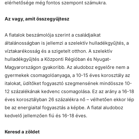
elérhetősége még fontos szempont számukra.
Az vagy, amit összegyűjtesz
A fiatalok beszámolója szerint a családjaikat
általánosságban is jellemzi a szelektív hulladékgyűjtés, a
víztakarékosság és a szigetelt otthon. A szelektív
hulladékgyűjtés a Központi Régióban és Nyugat-
Magyarországon gyakoribb. Az aludoboz egyelőre nem a
gyermekek csomagolóanyaga, a 10-15 éves korosztály az
italokat, üdítőket fogyasztó szegmensének mindössze 10-
12 százalékának kedvenc csomagolása. Ez az arány a 16-18
éves korosztályban 26 százalékra nő – vélhetően ekkor lép
be az energiaital fogyasztás a képbe. A fiatal aludoboz
kedvelő jellemzően fiú és 16-18 éves.
Keresd a zöldet