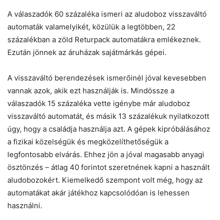
A válaszadók 60 százaléka ismeri az aludoboz visszaváltó
automaták valamelyikét, közülük a legtöbben, 22
százalékban a zöld Returpack automatákra emlékeznek.
Ezután jönnek az áruházak sajátmárkás gépei.
A visszaváltó berendezések ismerőinél jóval kevesebben
vannak azok, akik ezt használják is. Mindössze a
válaszadók 15 százaléka vette igénybe már aludoboz
visszaváltó automatát, és másik 13 százalékuk nyilatkozott
úgy, hogy a családja használja azt. A gépek kipróbálásához
a fizikai közelségük és megközelíthetőségük a
legfontosabb elvárás. Ehhez jön a jóval magasabb anyagi
ösztönzés – átlag 40 forintot szeretnének kapni a használt
aludobozokért. Kiemelkedő szempont volt még, hogy az
automatákat akár játékhoz kapcsolódóan is lehessen
használni.