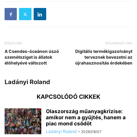
Előző cikk
Következő cikk
A Csendes-óceánon úszó
Digitális termékigazolványt
szemétsziget is állatok
terveznek bevezetni az
élőhelyévé változott
újrahasznosítás érdekében
Ladányi Roland
KAPCSOLÓDÓ CIKKEK
Olaszország műanyagkrízise:
amikor nem a gyűjtés, hanem a
piac mond csődöt
Ladányi Roland
-
2026/08/07