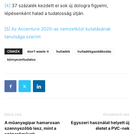
[4]
37 százalék kezdett el sok új dologra figyelni,
lépésenként halad a tudatosság útján.
[5]
Az Accenture 2020-as nemzetközi kutatásának
tanulsága szerint
CÍMKÉK
don't waste it
hulladék
hulladékgazdálkodás
környezettudatos
Előző cikk
Következő cikk
A műanyagipar hamarosan
Egyszeri használat helyett új
szennyezőbb lesz, mint a
életet a PVC-nek
szénerőművek