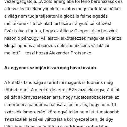
vezérigazgatója. „A zöld energiába történő beruházások és
a fosszilis tüzelőanyagok fokozatos megszüntetése nélkül
a világ nem tudja teljesíteni a globális felmelegedés
mértékének 1,5 fok alatt tartására irányuló célkitűzést.
Ezért olyan fontos, hogy az Allianz Csoport és a hozzánk
hasonló pénzügyi vállalatok elkötelezzék magukat a Párizsi
Megállapodás ambiciózus dekarbonizációs vállalásai
mellett.” – teszi hozzá Alexander Protsenko.
Az egyének szintjén is van még hova tovább
A kutatás tanulsága szerint mi magunk is tudnánk még
többet tenni. A megkérdezettek 52 százaléka egyaránt lát
példát a környezetében arra, hogy tudatosabbak lettek az
ismerősei a pandémia hatására, és arra is, hogy nem. 10
százalék ismeretségi köre egyáltalán nem lett tudatosabb.
19 százalék érzékel változást a környezetében, de úgy
látja, hogy kevés mögötte a valódi környezettudatos