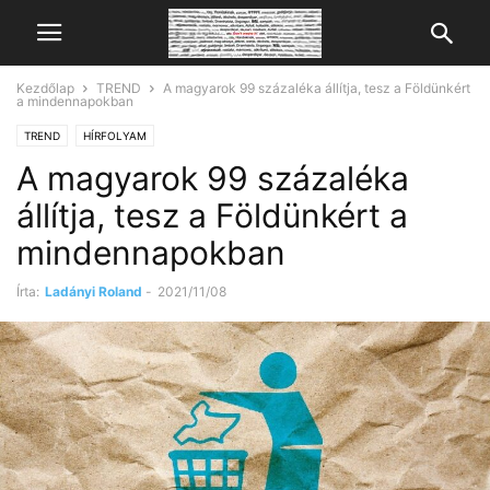
Kezdőlap
TREND
A magyarok 99 százaléka állítja, tesz a Földünkért
a mindennapokban
TREND
HÍRFOLYAM
A magyarok 99 százaléka
állítja, tesz a Földünkért a
mindennapokban
Írta:
Ladányi Roland
-
2021/11/08