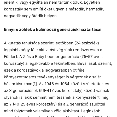
jelentik, vagy egyáltalán nem tartunk tőlük. Egyetlen
korosztály sem említi őket ugyanis második, harmadik,
negyedik vagy ötödik helyen.
Ennyire zöldek a különböző generációk háztartásai
A kutatás tanulsága szerint legtöbben (24 százalék)
legalább négy féle aktivitást végzünk rendszeresen a
Földért. A Z és a Baby boomer generáció (75-57 éves
korosztály) a legaktívabb e tekintetben. Bevallásuk szerint,
ezek a korosztályok a leggyakrabban öt féle
környezettudatos tevékenységet is végeznek a saját
háztartásukban[1]. Az 1946 és 1964 között születettek és
az X generációsok (56-41 éves korosztály) között vannak
olyanok is, akik semmit nem tesznek a környezetért, míg
az Y (40-25 éves korosztály) és a Z generáció szülöttei
mind folytatnak valamilyen zöld aktivitást. Leginkább