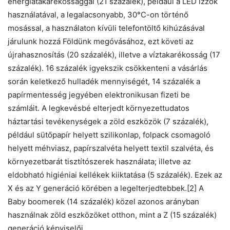
energiatakarékossággal (21 százalék), például a LED izzók
használatával, a legalacsonyabb, 30°C-on történő
mosással, a használaton kívüli telefontöltő kihúzásával
járulunk hozzá Földünk megóvásához, ezt követi az
újrahasznosítás (20 százalék), illetve a víztakarékosság (17
százalék). 16 százalék igyekszik csökkenteni a vásárlás
során keletkező hulladék mennyiségét, 14 százalék a
papírmentesség jegyében elektronikusan fizeti be
számláit. A legkevésbé elterjedt környezettudatos
háztartási tevékenységek a zöld eszközök (7 százalék),
például sütőpapír helyett szilikonlap, folpack csomagoló
helyett méhviasz, papírszalvéta helyett textil szalvéta, és
környezetbarát tisztítószerek használata; illetve az
eldobható higiéniai kellékek kiiktatása (5 százalék). Ezek az
X és az Y generáció körében a legelterjedtebbek.[2] A
Baby boomerek (14 százalék) közel azonos arányban
használnak zöld eszközöket otthon, mint a Z (15 százalék)
generáció képviselői.