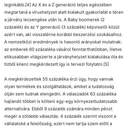
leginkább.[4] Az X és a Z generáció teljes egészében
megtartaná a vírushelyzet alatt kialakult gyakorlatát e téren
a járvány lecsengése után is. A Baby boomerek (2
százalék) és az Y generáció (3 százalék) képviselői közül
azért van, aki visszatérne korábbi beszerzési szokásaihoz.
A nemzetközi eredmények is hasonló arányokat mutatnak:
az emberek 60 százaléka vásárol fenntarthatóbban, illetve
etikusabban világszerte a járványhelyzet kialakulása óta és
tízből kilenc megkérdezett így is tervezi folytatni.[5]
A megkérdezettek 55 százaléka érzi úgy, hogy vannak
olyan termékek és szolgáltatások, amiket a tudatosság
útján sem tudnak elengedni. A válaszadók 63 százaléka
hajlandó többet is költeni egy-egy környezettudatosabb
alternatívára. Ebből 9 százalék számára minden pénzt
megér a zöldebb választás. 4 százalék szerint viszont a
vállalatoké a felelősség, ezért nem tartja szem előtt a