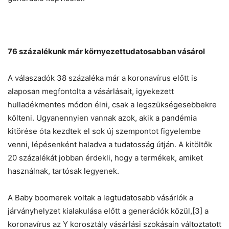
76 százalékunk már környezettudatosabban vásárol
A válaszadók 38 százaléka már a koronavírus előtt is
alaposan megfontolta a vásárlásait, igyekezett
hulladékmentes módon élni, csak a legszükségesebbekre
költeni. Ugyanennyien vannak azok, akik a pandémia
kitörése óta kezdtek el sok új szempontot figyelembe
venni, lépésenként haladva a tudatosság útján. A kitöltők
20 százalékát jobban érdekli, hogy a termékek, amiket
használnak, tartósak legyenek.
A Baby boomerek voltak a legtudatosabb vásárlók a
járványhelyzet kialakulása előtt a generációk közül,[3] a
koronavírus az Y korosztály vásárlási szokásain változtatott