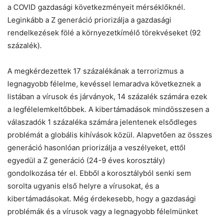
a COVID gazdasági következményeit mérséklőknél.
Leginkább a Z generáció priorizálja a gazdasági
rendelkezések fölé a környezetkímélő törekvéseket (92
százalék).
A megkérdezettek 17 százalékának a terrorizmus a
legnagyobb félelme, kevéssel lemaradva következnek a
Chat
Close
Mr wAIste
listában a vírusok és járványok, 14 százalék számára ezek
a legfélelemkeltőbbek. A kibertámadások mindösszesen a
válaszadók 1 százaléka számára jelentenek elsődleges
Helló! Miben segíthetek ma?
problémát a globális kihívások közül. Alapvetően az összes
generáció hasonlóan priorizálja a veszélyeket, ettől
egyedül a Z generáció (24-9 éves korosztály)
gondolkozása tér el. Ebből a korosztályból senki sem
sorolta ugyanis első helyre a vírusokat, és a
kibertámadásokat. Még érdekesebb, hogy a gazdasági
problémák és a vírusok vagy a legnagyobb félelmünket