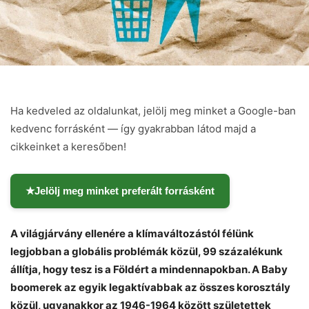
Ha kedveled az oldalunkat, jelölj meg minket a Google-ban
kedvenc forrásként — így gyakrabban látod majd a
cikkeinket a keresőben!
★
Jelölj meg minket preferált forrásként
A világjárvány ellenére a klímaváltozástól félünk
legjobban a globális problémák közül, 99 százalékunk
állítja, hogy tesz is a Földért a mindennapokban. A Baby
boomerek az egyik legaktívabbak az összes korosztály
közül, ugyanakkor az 1946-1964 között születettek