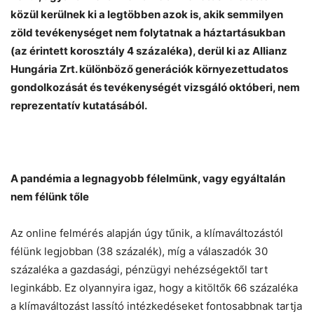
közül kerülnek ki a legtöbben azok is, akik semmilyen
zöld tevékenységet nem folytatnak a háztartásukban
(az érintett korosztály 4 százaléka), derül ki az Allianz
Hungária Zrt. különböző generációk környezettudatos
gondolkozását és tevékenységét vizsgáló októberi, nem
reprezentatív kutatásából.
A pandémia a legnagyobb félelmünk, vagy egyáltalán
nem félünk tőle
Az online felmérés alapján úgy tűnik, a klímaváltozástól
félünk legjobban (38 százalék), míg a válaszadók 30
százaléka a gazdasági, pénzügyi nehézségektől tart
leginkább. Ez olyannyira igaz, hogy a kitöltők 66 százaléka
a klímaváltozást lassító intézkedéseket fontosabbnak tartja