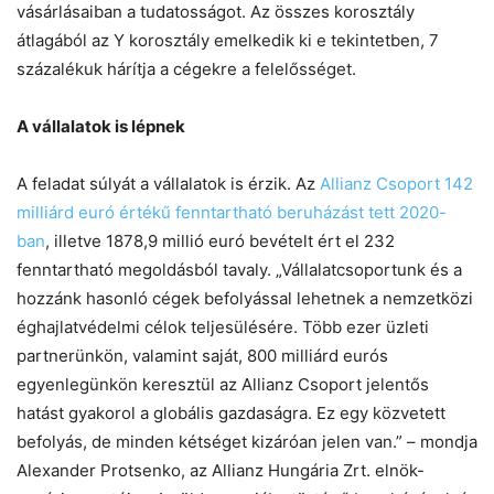
vásárlásaiban a tudatosságot. Az összes korosztály
átlagából az Y korosztály emelkedik ki e tekintetben, 7
százalékuk hárítja a cégekre a felelősséget.
A vállalatok is lépnek
A feladat súlyát a vállalatok is érzik. Az
Allianz Csoport 142
milliárd euró értékű fenntartható beruházást tett 2020-
ban
, illetve 1878,9 millió euró bevételt ért el 232
fenntartható megoldásból tavaly. „Vállalatcsoportunk és a
hozzánk hasonló cégek befolyással lehetnek a nemzetközi
éghajlatvédelmi célok teljesülésére. Több ezer üzleti
partnerünkön, valamint saját, 800 milliárd eurós
egyenlegünkön keresztül az Allianz Csoport jelentős
hatást gyakorol a globális gazdaságra. Ez egy közvetett
befolyás, de minden kétséget kizáróan jelen van.” – mondja
Alexander Protsenko, az Allianz Hungária Zrt. elnök-