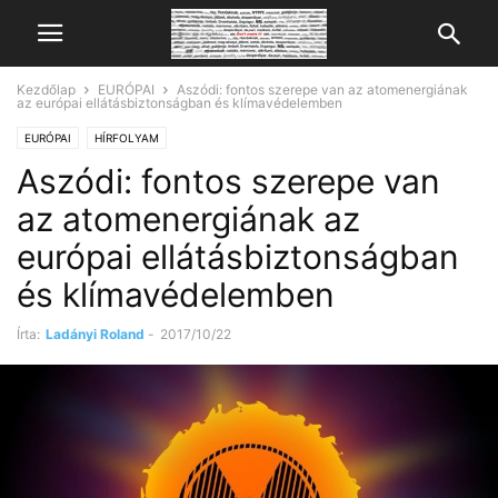
Kezdőlap
EURÓPAI
Aszódi: fontos szerepe van az atomenergiának
az európai ellátásbiztonságban és klímavédelemben
EURÓPAI
HÍRFOLYAM
Aszódi: fontos szerepe van
az atomenergiának az
európai ellátásbiztonságban
és klímavédelemben
Írta:
Ladányi Roland
-
2017/10/22