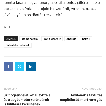
fenntartása a magyar energiapolitika fontos pillére, illetve
beszámolt a Paks II. projekt helyzetéről, valamint az ezt
jóváhagyó uniós döntés részleteiről.
MTI
CÍMKÉK
atomenergia
don't waste it
energia
paks II
radioaktív hulladék
Előző cikk
Következő cikk
Szmogrendelet: az autók fele
Javítanák a távfűtés
és a segédmotorkerékpárok
megítélését, mert nem gáz
is kitiltásra kerülnének