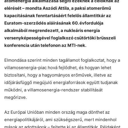
atomenergia alkalmazása segíti ezeknek a céloknak az
elérését – mondta Aszódi Attila, a paksi atomerőmű
kapacitásának fenntartásáért felelős államtitkár az
Euratom-szerződés aláírásának 60. évfordulója
Chat
Close
Mr wAIste
alkalmából megrendezett, a nukleáris energia
versenyképességével foglalkozó csütörtöki brüsszeli
konferencia után telefonon az MTI-nek.
Helló! Miben segíthetek ma?
Elmondása szerint minden tagállamot foglalkoztat, hogy a
villamosenergia-piac hová fejlődhet, és hogyan lehet
biztosítani, hogy a hagyományos erőművek, illetve az
időjárásfüggő megújuló energiaforrások együtt tudjanak
működni, a villamosenergia-rendszer stabilitását
megőrizve.
Az Európai Unióban minden ország maga dönthet az
energiapolitikájáról, ami szükségszerű, mert mindenhol
mások az adottságok – fejtette ki az államtitkár. Példaként