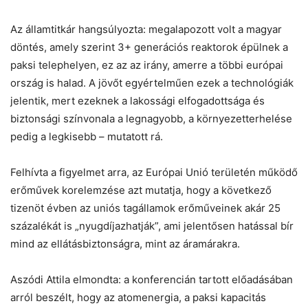
Az államtitkár hangsúlyozta: megalapozott volt a magyar
döntés, amely szerint 3+ generációs reaktorok épülnek a
paksi telephelyen, ez az az irány, amerre a többi európai
ország is halad. A jövőt egyértelműen ezek a technológiák
jelentik, mert ezeknek a lakossági elfogadottsága és
biztonsági színvonala a legnagyobb, a környezetterhelése
pedig a legkisebb – mutatott rá.
Felhívta a figyelmet arra, az Európai Unió területén működő
erőművek korelemzése azt mutatja, hogy a következő
tizenöt évben az uniós tagállamok erőműveinek akár 25
százalékát is „nyugdíjazhatják”, ami jelentősen hatással bír
mind az ellátásbiztonságra, mint az áramárakra.
Aszódi Attila elmondta: a konferencián tartott előadásában
arról beszélt, hogy az atomenergia, a paksi kapacitás