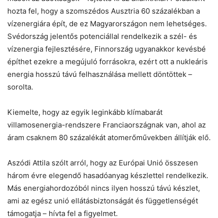
hozta fel, hogy a szomszédos Ausztria 60 százalékban a
vízenergiára épít, de ez Magyarországon nem lehetséges.
Svédország jelentős potenciállal rendelkezik a szél- és
vízenergia fejlesztésére, Finnország ugyanakkor kevésbé
építhet ezekre a megújuló forrásokra, ezért ott a nukleáris
energia hosszú távú felhasználása mellett döntöttek –
sorolta.
Kiemelte, hogy az egyik leginkább klímabarát
villamosenergia-rendszere Franciaországnak van, ahol az
áram csaknem 80 százalékát atomerőművekben állítják elő.
Aszódi Attila szólt arról, hogy az Európai Unió összesen
három évre elegendő hasadóanyag készlettel rendelkezik.
Más energiahordozóból nincs ilyen hosszú távú készlet,
ami az egész unió ellátásbiztonságát és függetlenségét
támogatja – hívta fel a figyelmet.