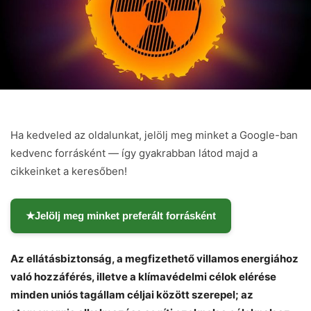
Ha kedveled az oldalunkat, jelölj meg minket a Google-ban
kedvenc forrásként — így gyakrabban látod majd a
cikkeinket a keresőben!
★
Jelölj meg minket preferált forrásként
Az ellátásbiztonság, a megfizethető villamos energiához
való hozzáférés, illetve a klímavédelmi célok elérése
minden uniós tagállam céljai között szerepel; az