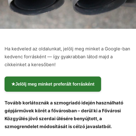
Ha kedveled az oldalunkat, jelölj meg minket a Google-ban
kedvenc forrásként — így gyakrabban látod majd a
cikkeinket a keresőben!
★
Jelölj meg minket preferált forrásként
Tovább korlátoznák a szmogriadó idején használható
gépjárművek körét a fővárosban – derül ki a Fővárosi
Közgyűlés jövő szerdai ülésére benyújtott, a
szmogrendelet módosítását is célzó javaslatból.