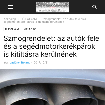
Kezdőlap
HÍRFOLYAM
Szmogrendelet: az autók fele és a
segédmotorkerékpárok is kitiltásra kerülnének
HÍRFOLYAM
KIPUFO GO
Szmogrendelet: az autók fele
és a segédmotorkerékpárok
is kitiltásra kerülnének
Írta:
Ladányi Roland
-
2017/10/21