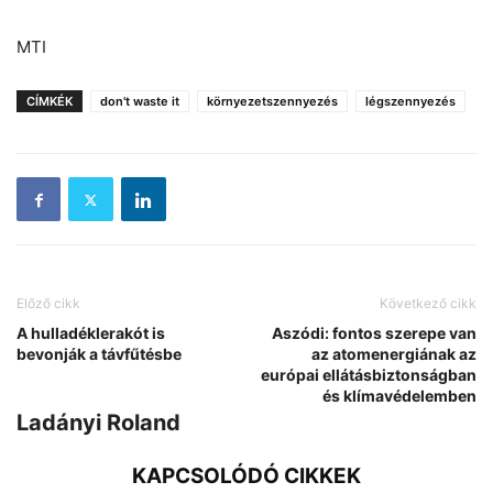
MTI
CÍMKÉK
don't waste it
környezetszennyezés
légszennyezés
Előző cikk
Következő cikk
A hulladéklerakót is
Aszódi: fontos szerepe van
bevonják a távfűtésbe
az atomenergiának az
európai ellátásbiztonságban
és klímavédelemben
Ladányi Roland
KAPCSOLÓDÓ CIKKEK