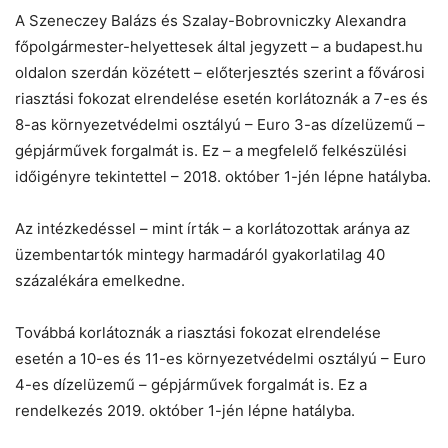
A Szeneczey Balázs és Szalay-Bobrovniczky Alexandra
főpolgármester-helyettesek által jegyzett – a budapest.hu
oldalon szerdán közétett – előterjesztés szerint a fővárosi
riasztási fokozat elrendelése esetén korlátoznák a 7-es és
8-as környezetvédelmi osztályú – Euro 3-as dízelüzemű –
gépjárművek forgalmát is. Ez – a megfelelő felkészülési
időigényre tekintettel – 2018. október 1-jén lépne hatályba.
Az intézkedéssel – mint írták – a korlátozottak aránya az
Chat
Close
Mr wAIste
üzembentartók mintegy harmadáról gyakorlatilag 40
százalékára emelkedne.
Helló! Miben segíthetek ma?
Továbbá korlátoznák a riasztási fokozat elrendelése
esetén a 10-es és 11-es környezetvédelmi osztályú – Euro
4-es dízelüzemű – gépjárművek forgalmát is. Ez a
rendelkezés 2019. október 1-jén lépne hatályba.