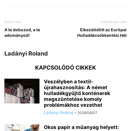
Előző cikk
Következő cikk
A te dobozod, a te
Elkezdődött az Európai
adományod!
Hulladékcsökkentési Hét
Ladányi Roland
KAPCSOLÓDÓ CIKKEK
Veszélyben a textil-
újrahasznosítás: A német
hulladékgyűjtő konténerek
megszüntetése komoly
problémákhoz vezethet
Ladányi Roland
-
2026/08/07
Okos papír a műanyag helyett: