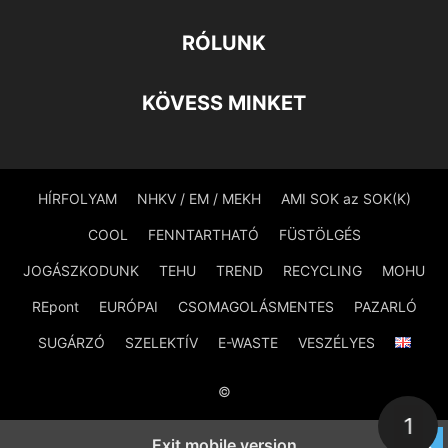
RÓLUNK
KÖVESS MINKET
HÍRFOLYAM
NHKV / EM / MEKH
AMI SOK az SOK(K)
COOL
FENNTARTHATÓ
FÜSTÖLGÉS
JOGÁSZKODUNK
TEHU
TREND
RECYCLING
MOHU
REpont
EURÓPAI
CSOMAGOLÁSMENTES
PAZARLÓ
SUGÁRZÓ
SZELEKTÍV
E-WASTE
VESZÉLYES
©
1
Exit mobile version