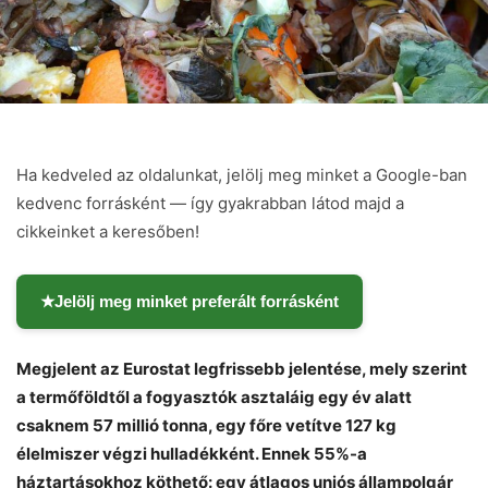
Ha kedveled az oldalunkat, jelölj meg minket a Google-ban
kedvenc forrásként — így gyakrabban látod majd a
cikkeinket a keresőben!
★
Jelölj meg minket preferált forrásként
Megjelent az Eurostat legfrissebb jelentése, mely szerint
a termőföldtől a fogyasztók asztaláig egy év alatt
csaknem 57 millió tonna, egy főre vetítve 127 kg
élelmiszer végzi hulladékként. Ennek 55%-a
háztartásokhoz köthető: egy átlagos uniós állampolgár