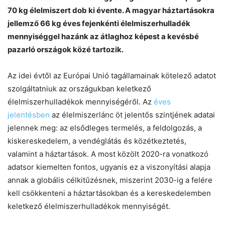
70 kg élelmiszert dob ki évente. A magyar háztartásokra
jellemző 66 kg éves fejenkénti élelmiszerhulladék
mennyiséggel hazánk az átlaghoz képest a kevésbé
pazarló országok közé tartozik.
Chat
Close
Mr wAIste
Az idei évtől az Európai Unió tagállamainak kötelező adatot
szolgáltatniuk az országukban keletkező
Helló! Miben segíthetek ma?
élelmiszerhulladékok mennyiségéről. Az
éves
jelentésben
az élelmiszerlánc öt jelentős szintjének adatai
jelennek meg: az elsődleges termelés, a feldolgozás, a
kiskereskedelem, a vendéglátás és közétkeztetés,
valamint a háztartások. A most közölt 2020-ra vonatkozó
adatsor kiemelten fontos, ugyanis ez a viszonyítási alapja
annak a globális célkitűzésnek, miszerint 2030-ig a felére
kell csökkenteni a háztartásokban és a kereskedelemben
keletkező élelmiszerhulladékok mennyiségét.