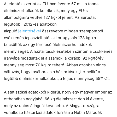
A jelentés szerint az EU-ban évente 57 millió tonna
élelmiszerhulladék keletkezik, mely egy EU-s
állampolgárra vetítve 127 kg-ot jelent. Az Eurostat
legutóbbi, 2012-es adatokon
alapuló
jelentésével
összevetve minden szempontból
csökkenés tapasztalható, akkor ugyanis 173 kg-ra
becsülték az egy főre eső élelmiszerhulladékok
mennyiségét. A háztartások esetében szintén a csökkenés
irányába mozdultak el a számok, a korábbi 92 kg/fő/év
mennyiség most 70 kg-ra tehető. Abban azonban nincs
változás, hogy továbbra is a háztartások „termelik” a
legtöbb élelmiszerhulladékot, a teljes mennyiség 55%-át.
A statisztikai adatokból kiderül, hogy egy magyar ember az
otthonában nagyjából 66 kg élelmiszert dob ki évente,
mely az uniós átlagnál kevesebb. A Magyarországra
vonatkozó háztartási adatok forrása a Nébih Maradék