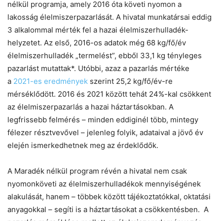
nélkül programja, amely 2016 óta követi nyomon a
lakosság élelmiszerpazarlását. A hivatal munkatársai eddig
3 alkalommal mérték fel a hazai élelmiszerhulladék-
helyzetet. Az első, 2016-os adatok még 68 kg/fő/év
élelmiszerhulladék „termelést”, ebből 33,1 kg tényleges
pazarlást mutattak*. Utóbbi, azaz a pazarlás mértéke
a
2021-es eredmények
szerint 25,2 kg/fő/év-re
mérséklődött. 2016 és 2021 között tehát 24%-kal csökkent
az élelmiszerpazarlás a hazai háztartásokban. A
legfrissebb felmérés – minden eddiginél több, mintegy
félezer résztvevővel – jelenleg folyik, adataival a jövő év
elején ismerkedhetnek meg az érdeklődők.
A Maradék nélkül program révén a hivatal nem csak
nyomonköveti az élelmiszerhulladékok mennyiségének
alakulását, hanem – többek között tájékoztatókkal, oktatási
anyagokkal – segíti is a háztartásokat a csökkentésben. A