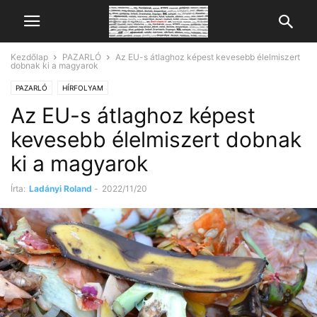
Kezdőlap
PAZARLÓ
Az EU-s átlaghoz képest kevesebb élelmiszert
dobnak ki a magyarok
PAZARLÓ
HÍRFOLYAM
Az EU-s átlaghoz képest
kevesebb élelmiszert dobnak
ki a magyarok
Írta:
Ladányi Roland
-
2022/11/20