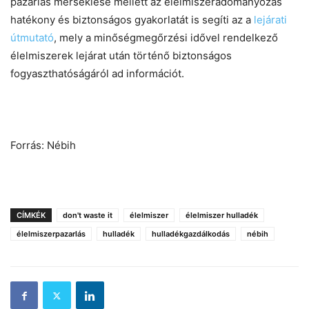
pazarlás mérséklése mellett az élelmiszeradományozás
hatékony és biztonságos gyakorlatát is segíti az a
lejárati
útmutató
, mely a minőségmegőrzési idővel rendelkező
élelmiszerek lejárat után történő biztonságos
fogyaszthatóságáról ad információt.
Forrás: Nébih
CÍMKÉK
don't waste it
élelmiszer
élelmiszer hulladék
élelmiszerpazarlás
hulladék
hulladékgazdálkodás
nébih