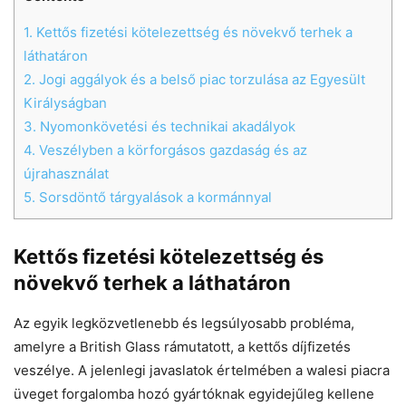
1.
Kettős fizetési kötelezettség és növekvő terhek a
láthatáron
2.
Jogi aggályok és a belső piac torzulása az Egyesült
Királyságban
3.
Nyomonkövetési és technikai akadályok
4.
Veszélyben a körforgásos gazdaság és az
újrahasználat
5.
Sorsdöntő tárgyalások a kormánnyal
Kettős fizetési kötelezettség és
Chat
Close
Mr wAIste
növekvő terhek a láthatáron
Helló! Miben segíthetek ma?
Az egyik legközvetlenebb és legsúlyosabb probléma,
amelyre a British Glass rámutatott, a kettős díjfizetés
veszélye. A jelenlegi javaslatok értelmében a walesi piacra
üveget forgalomba hozó gyártóknak egyidejűleg kellene