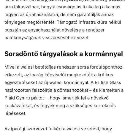
arra fókuszálnak, hogy a csomagolás fizikailag alkalmas
legyen az újrahasználatra, de nem garantálják annak
tényleges megtörténtét. Támogató infrastruktúra nélkül
pusztán az anyaghasználat növelése a rendszer
hatékonyságának visszaeséséhez vezet.
Sorsdöntő tárgyalások a kormánnyal
Mivel a walesi betétdíjas rendszer sorsa fordulóponthoz
érkezett, az iparág képviselői megkezdték a kritikus
egyeztetéseket az új walesi kormánnyal. A British Glass
határozottan felszólítja a döntéshozókat – és kiemelten a
Plaid Cymru pártot –, hogy ismerjék fel a növekvő
kockázatokat, és tegyék meg a szükséges korrekciós
lépéseket.
Az iparági szervezet felkéri a walesi vezetést, hogy