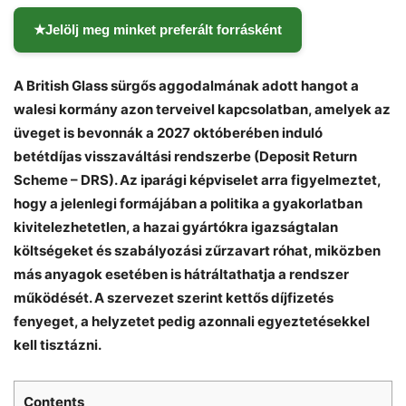
★
Jelölj meg minket preferált forrásként
A British Glass sürgős aggodalmának adott hangot a
walesi kormány azon terveivel kapcsolatban, amelyek az
üveget is bevonnák a 2027 októberében induló
betétdíjas visszaváltási rendszerbe (Deposit Return
Scheme – DRS). Az iparági képviselet arra figyelmeztet,
hogy a jelenlegi formájában a politika a gyakorlatban
kivitelezhetetlen, a hazai gyártókra igazságtalan
költségeket és szabályozási zűrzavart róhat, miközben
más anyagok esetében is hátráltathatja a rendszer
működését. A szervezet szerint kettős díjfizetés
fenyeget, a helyzetet pedig azonnali egyeztetésekkel
kell tisztázni.
Contents