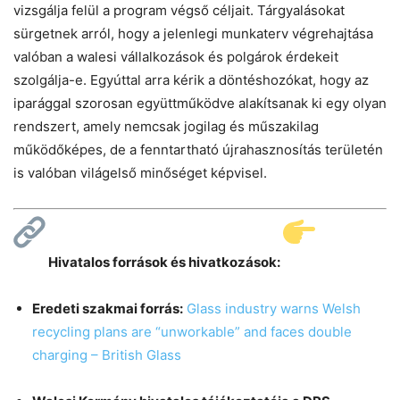
vizsgálja felül a program végső céljait. Tárgyalásokat
sürgetnek arról, hogy a jelenlegi munkaterv végrehajtása
valóban a walesi vállalkozások és polgárok érdekeit
szolgálja-e. Egyúttal arra kérik a döntéshozókat, hogy az
iparággal szorosan együttműködve alakítsanak ki egy olyan
rendszert, amely nemcsak jogilag és műszakilag
működőképes, de a fenntartható újrahasznosítás területén
is valóban világelső minőséget képvisel.
Hivatalos források és hivatkozások:
Eredeti szakmai forrás:
Glass industry warns Welsh
recycling plans are “unworkable” and faces double
charging – British Glass