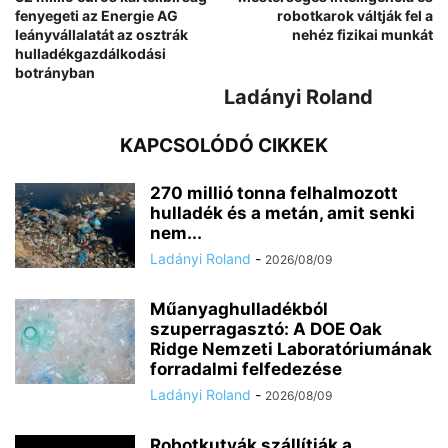
fenyegeti az Energie AG
robotkarok váltják fel a
leányvállalatát az osztrák
nehéz fizikai munkát
hulladékgazdálkodási
botrányban
Ladányi Roland
KAPCSOLÓDÓ CIKKEK
270 millió tonna felhalmozott
hulladék és a metán, amit senki
nem...
Ladányi Roland
-
2026/08/09
Műanyaghulladékból
szuperragasztó: A DOE Oak
Ridge Nemzeti Laboratóriumának
forradalmi felfedezése
Ladányi Roland
-
2026/08/09
Robotkutyák szállítják a