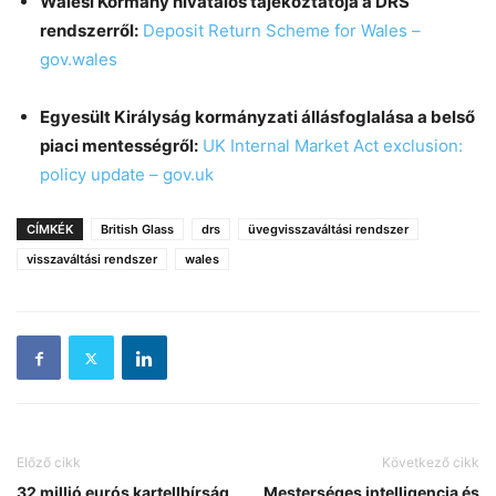
Walesi Kormány hivatalos tájékoztatója a DRS
rendszerről:
Deposit Return Scheme for Wales –
gov.wales
Egyesült Királyság kormányzati állásfoglalása a belső
piaci mentességről:
UK Internal Market Act exclusion:
policy update – gov.uk
CÍMKÉK
British Glass
drs
üvegvisszaváltási rendszer
visszaváltási rendszer
wales
Előző cikk
Következő cikk
32 millió eurós kartellbírság
Mesterséges intelligencia és