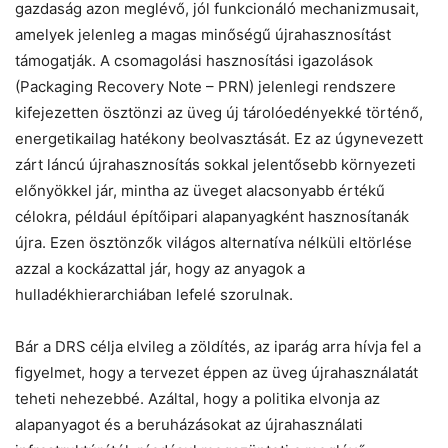
gazdaság azon meglévő, jól funkcionáló mechanizmusait,
amelyek jelenleg a magas minőségű újrahasznosítást
támogatják. A csomagolási hasznosítási igazolások
(Packaging Recovery Note – PRN) jelenlegi rendszere
kifejezetten ösztönzi az üveg új tárolóedényekké történő,
energetikailag hatékony beolvasztását. Ez az úgynevezett
zárt láncú újrahasznosítás sokkal jelentősebb környezeti
előnyökkel jár, mintha az üveget alacsonyabb értékű
célokra, például építőipari alapanyagként hasznosítanák
újra. Ezen ösztönzők világos alternatíva nélküli eltörlése
azzal a kockázattal jár, hogy az anyagok a
hulladékhierarchiában lefelé szorulnak.
Bár a DRS célja elvileg a zöldítés, az iparág arra hívja fel a
figyelmet, hogy a tervezet éppen az üveg újrahasználatát
teheti nehezebbé. Azáltal, hogy a politika elvonja az
alapanyagot és a beruházásokat az újrahasználati