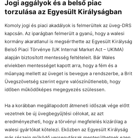
Jogi aggályok és a belső piac
torzulása az Egyesült Királyságban
Komoly jogi és piaci akadályok is felmerültek az üveg-DRS
kapcsán. Az iparágban felmerült a gyanú, hogy a walesi
kormány akaratlanul is megsérthette az Egyesült Királyság
Belső Piaci Törvénye (UK Internal Market Act – UKIMA)
alapján biztosított mentesség feltételeit. Bár Wales
elviekben mentességet kapott arra, hogy a fém és a
műanyag mellett az üveget is bevegye a rendszerbe, a Brit
Üvegszövetség szerint egyre valószínűtlenebb, hogy
időben működőképes megegyezés szülessen.
Ha a korábban megállapodott átmeneti időszak vége előtt
vezetnek be új üvegbegyűjtési célokat, az azt
eredményezheti, hogy a törvényi megfelelés kizárólag a
walesi gyártókat kötelezi. Eközben az Egyesült Királyság
más részein működő versenytársak mentesülhetnek ezen