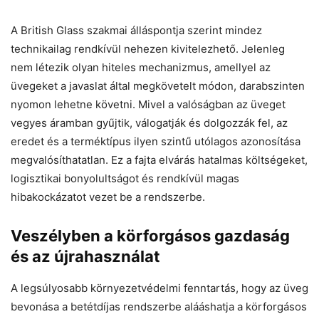
A British Glass szakmai álláspontja szerint mindez
technikailag rendkívül nehezen kivitelezhető. Jelenleg
nem létezik olyan hiteles mechanizmus, amellyel az
üvegeket a javaslat által megkövetelt módon, darabszinten
nyomon lehetne követni. Mivel a valóságban az üveget
vegyes áramban gyűjtik, válogatják és dolgozzák fel, az
eredet és a terméktípus ilyen szintű utólagos azonosítása
megvalósíthatatlan. Ez a fajta elvárás hatalmas költségeket,
logisztikai bonyolultságot és rendkívül magas
hibakockázatot vezet be a rendszerbe.
Veszélyben a körforgásos gazdaság
és az újrahasználat
A legsúlyosabb környezetvédelmi fenntartás, hogy az üveg
bevonása a betétdíjas rendszerbe alááshatja a körforgásos