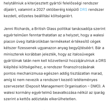
helytállniuk a kiterjesztett gyártói felelősségi rendszer
díjaiért, valamint a 2027 októberéig kiépülő
DRS
rendszer
kezdeti, előzetes beállítási költségeiért.
Jenni Richards, a British Glass politikai tanácsadója szerint
egyértelműen fenntarthatatlan az a helyzet, hogy a walesi
piacon üveg italtárolókban termékeket értékesítő cégek
kétszer fizessenek ugyanazon anyag begyűjtéséért. Bár a
miniszterek korábban jelezték, hogy az italosüvegek
gyártóinak talán nem kell közvetlenül hozzájárulniuk a DRS
kiépítési költségeihez, a rendszer finanszírozásának
pontos mechanizmusa egészen addig tisztázatlan marad,
amíg ki nem nevezik a rendszert kezelő letéteményes
szervezetet (Deposit Management Organisation – DMO). A
walesi kormány egyértelmű beavatkozása nélkül az iparág
szerint a kettős adóztatás elkerülhetetlen.