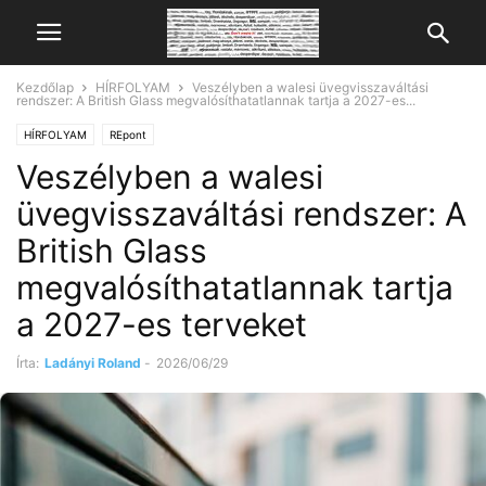
Kezdőlap
HÍRFOLYAM
Veszélyben a walesi üvegvisszaváltási
rendszer: A British Glass megvalósíthatatlannak tartja a 2027-es...
HÍRFOLYAM
REpont
Veszélyben a walesi
üvegvisszaváltási rendszer: A
British Glass
megvalósíthatatlannak tartja
a 2027-es terveket
Írta:
Ladányi Roland
-
2026/06/29