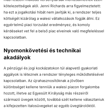
kötelezettségek alól. Jenni Richards arra figyelmeztetett:
ha ezt a jogalkotási hibát nem javítják ki, a rendszer teljes
költségét kizárólag a walesi vállalkozások fogják állni. Ez
egyértelmű piaci torzulást eredményez, és komoly
kérdéseket vet fel a belső piac elveinek való megfeleléssel
kapcsolatban.
Nyomonkövetési és technikai
akadályok
A pénzügyi és jogi kockázatokon túl alapvető gyakorlati
aggályok is léteznek a rendszer tényleges működtetésével
kapcsolatban. Az újrahasznosítóknak a jövőben
különbséget kellene tenniük a walesi piacon forgalomba
hozott, illetve az Egyesült Királyság más részeiről
származó üvegek között, továbbá szét kellene választaniuk
a kifejezetten italosüvegeket az egyéb üvegtárolóktól.