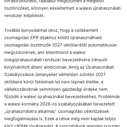
infrastruktúrától, ráadásul megszünteti a meglévő
ösztönzőket, könnyen késleltetheti a walesi újrahasználati
rendszer kiépítését.
További bonyodalmat okoz, hogy a csökkentett
csomagolási EPR díjakhoz kötött újrahasználható
csomagolási ösztönzők 2027 októberétől automatikusan
megszűnnének, ami ellentmond a walesi
üvegújrahasználati rendszer bevezetésére irányuló
kinyilvánított állami ambíciónak. Amíg az Újrahasználati
Szabályozások (amelyeket vélhetően szintén 2027
októbere körül fektetnek le) nem lépnek életbe, a
vállalkozásoknak semmilyen gazdasági érdeke nem
fűződik a walesi újrahasználat bevezetéséhez. Problémás
a walesi kormány 2026-os szabályozásában bevezetett
„újrahasználatra alkalmas” csomagolási célkitűzések
megfogalmazása is. Ezek a célok még nem kaptak teljes
körű UKIMA jóváhagyást. A jogszabályok jelenleg pusztán