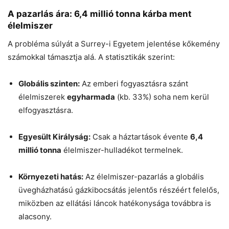
A pazarlás ára: 6,4 millió tonna kárba ment
élelmiszer
A probléma súlyát a Surrey-i Egyetem jelentése kőkemény
számokkal támasztja alá. A statisztikák szerint:
Globális szinten:
Az emberi fogyasztásra szánt
élelmiszerek
egyharmada
(kb. 33%) soha nem kerül
elfogyasztásra.
Egyesült Királyság:
Csak a háztartások évente
6,4
millió tonna
élelmiszer-hulladékot termelnek.
Környezeti hatás:
Az élelmiszer-pazarlás a globális
üvegházhatású gázkibocsátás jelentős részéért felelős,
miközben az ellátási láncok hatékonysága továbbra is
alacsony.