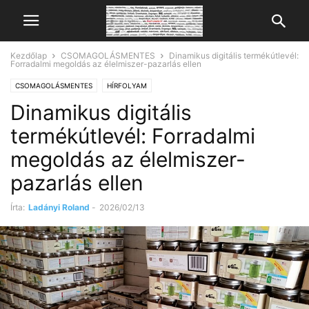
Kezdőlap
CSOMAGOLÁSMENTES
Dinamikus digitális termékútlevél:
Forradalmi megoldás az élelmiszer-pazarlás ellen
CSOMAGOLÁSMENTES
HÍRFOLYAM
Dinamikus digitális
termékútlevél: Forradalmi
megoldás az élelmiszer-
pazarlás ellen
Írta:
Ladányi Roland
-
2026/02/13