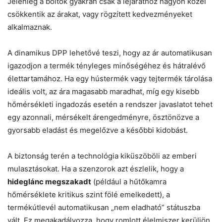
Jelenleg a boltok gyakran csak a lejárathoz nagyon közel
csökkentik az árakat, vagy rögzített kedvezményeket
alkalmaznak.
A dinamikus DPP lehetővé teszi, hogy az ár automatikusan
igazodjon a termék tényleges minőségéhez és hátralévő
élettartamához. Ha egy hústermék vagy tejtermék tárolása
ideális volt, az ára magasabb maradhat, míg egy kisebb
hőmérsékleti ingadozás esetén a rendszer javaslatot tehet
egy azonnali, mérsékelt árengedményre, ösztönözve a
gyorsabb eladást és megelőzve a későbbi kidobást.
A biztonság terén a technológia kiküszöböli az emberi
mulasztásokat. Ha a szenzorok azt észlelik, hogy a
hideglánc megszakadt
(például a hűtőkamra
hőmérséklete kritikus szint fölé emelkedett), a
termékútlevél automatikusan „nem eladható” státuszba
vált. Ez megakadályozza, hogy romlott élelmiszer kerüljön