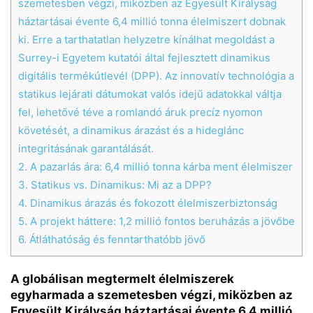
szemetesben végzi, miközben az Egyesült Királyság
háztartásai évente 6,4 millió tonna élelmiszert dobnak
ki. Erre a tarthatatlan helyzetre kínálhat megoldást a
Surrey-i Egyetem kutatói által fejlesztett dinamikus
digitális termékútlevél (DPP). Az innovatív technológia a
statikus lejárati dátumokat valós idejű adatokkal váltja
fel, lehetővé téve a romlandó áruk precíz nyomon
követését, a dinamikus árazást és a hideglánc
integritásának garantálását.
2.
A pazarlás ára: 6,4 millió tonna kárba ment élelmiszer
3.
Statikus vs. Dinamikus: Mi az a DPP?
4.
Dinamikus árazás és fokozott élelmiszerbiztonság
5.
A projekt háttere: 1,2 millió fontos beruházás a jövőbe
6.
Átláthatóság és fenntarthatóbb jövő
A globálisan megtermelt élelmiszerek
egyharmada a szemetesben végzi, miközben az
Egyesült Királyság háztartásai évente 6,4 millió