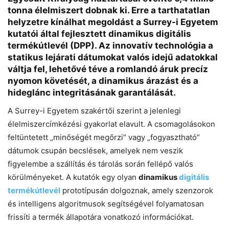
tonna élelmiszert dobnak ki. Erre a tarthatatlan
helyzetre kínálhat megoldást a Surrey-i Egyetem
kutatói által fejlesztett dinamikus digitális
termékútlevél (DPP). Az innovatív technológia a
statikus lejárati dátumokat valós idejű adatokkal
váltja fel, lehetővé téve a romlandó áruk precíz
nyomon követését, a dinamikus árazást és a
Chat
Close
Mr wAIste
hideglánc integritásának garantálását.
A Surrey-i Egyetem szakértői szerint a jelenlegi
Helló! Miben segíthetek ma?
élelmiszercímkézési gyakorlat elavult. A csomagolásokon
feltüntetett „minőségét megőrzi” vagy „fogyasztható”
dátumok csupán becslések, amelyek nem veszik
figyelembe a szállítás és tárolás során fellépő valós
körülményeket. A kutatók egy olyan
dinamikus
digitális
termékútlevél
prototípusán dolgoznak, amely szenzorok
és intelligens algoritmusok segítségével folyamatosan
frissíti a termék állapotára vonatkozó információkat.