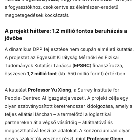
a fogyasztókhoz, csökkentve az élelmiszer-eredetű
megbetegedések kockázatát.
A projekt háttere: 1,2 millió fontos beruházás a
jövőbe
A dinamikus DPP fejlesztése nem csupán elméleti kutatás.
A projektet az Egyesült Királyság Mérnöki és Fizikai
Tudományok Kutatási Tanácsa (
EPSRC
) finanszírozza,
összesen
1,2 millió font
(kb. 550 millió forint) értékben.
A kutatást
Professor Yu Xiong
, a Surrey Institute for
People-Centred AI igazgatója vezeti. A projekt célja egy
olyan szabványosított keretrendszer kidolgozása, amely a
teljes ellátási láncban – a termelőtől a logisztikai
partnereken át a végső vásárlóig – átláthatóvá és
megoszthatóvá teszi az adatokat. A konzorciumban olyan
neves szakértők vesznek részt, mint
Professor Glenn