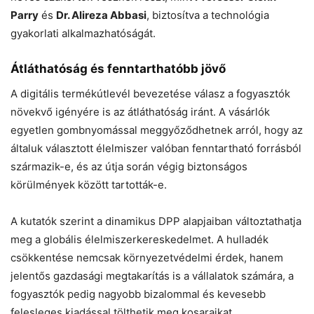
Parry
és
Dr. Alireza Abbasi
, biztosítva a technológia
gyakorlati alkalmazhatóságát.
Átláthatóság és fenntarthatóbb jövő
A digitális termékútlevél bevezetése válasz a fogyasztók
növekvő igényére is az átláthatóság iránt. A vásárlók
egyetlen gombnyomással meggyőződhetnek arról, hogy az
általuk választott élelmiszer valóban fenntartható forrásból
származik-e, és az útja során végig biztonságos
körülmények között tartották-e.
A kutatók szerint a dinamikus DPP alapjaiban változtathatja
meg a globális élelmiszerkereskedelmet. A hulladék
csökkentése nemcsak környezetvédelmi érdek, hanem
jelentős gazdasági megtakarítás is a vállalatok számára, a
fogyasztók pedig nagyobb bizalommal és kevesebb
felesleges kiadással tölthetik meg kosaraikat.