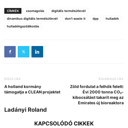
CÍMKÉK
csomagolás
digitális termékútlevél
dinamikus digitális termékútlevél
don't waste it
dpp
hulladék
hulladékgazdálkodás
Előző cikk
Következő cikk
A holland kormány
Zöld fordulat a felhők felett:
támogatja a CLEAN projektet
Évi 2000 tonna CO₂-
kibocsátást takarít meg az
Emirates új bioreaktora
Ladányi Roland
KAPCSOLÓDÓ CIKKEK