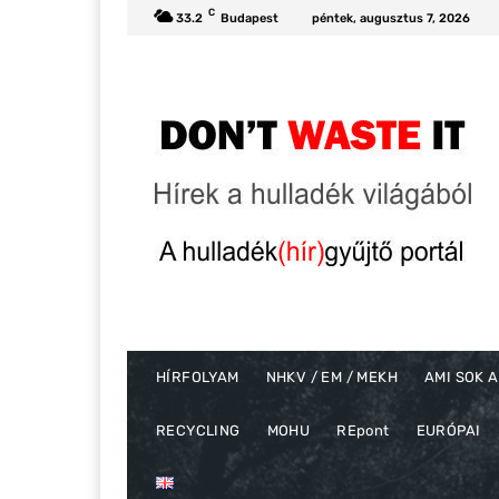
C
33.2
Budapest
péntek, augusztus 7, 2026
HÍRFOLYAM
NHKV / EM / MEKH
AMI SOK A
RECYCLING
MOHU
REpont
EURÓPAI