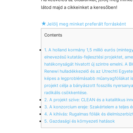
látod majd a cikkeinket a keresőben!
★
Jelölj meg minket preferált forrásként
Contents
1.
A holland kormány 1,5 millió eurós (mintegy
elnevezésű kutatás-fejlesztési projektet, a
hatékonyságát hivatott új szintre emelni. A B
Renewi hulladékkezelő és az Utrechti Egyetem
képes a legproblémásabb műanyagfóliákat is 
projekt célja a bányászott fosszilis nyersan
radikális csökkentése.
2.
A projekt szíve: CLEAN és a katalitikus in
3.
A konzorcium ereje: Szakértelem a teljes 
4.
A kihívás: Rugalmas fóliák és élelmiszerbi
5.
Gazdasági és környezeti hatások