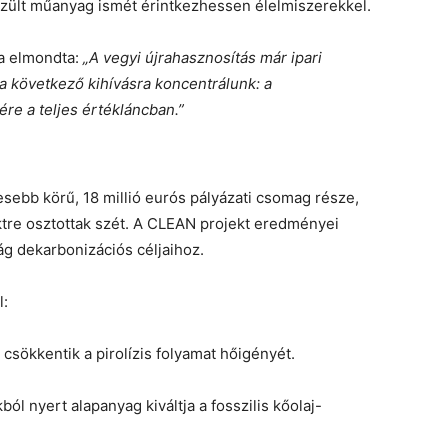
észült műanyag ismét érintkezhessen élelmiszerekkel.
ja elmondta:
„A vegyi újrahasznosítás már ipari
a következő kihívásra koncentrálunk: a
e a teljes értékláncban.”
esebb körű, 18 millió eurós pályázati csomag része,
tre osztottak szét. A CLEAN projekt eredményei
ág dekarbonizációs céljaihoz.
l:
 csökkentik a pirolízis folyamat hőigényét.
ból nyert alapanyag kiváltja a fosszilis kőolaj-