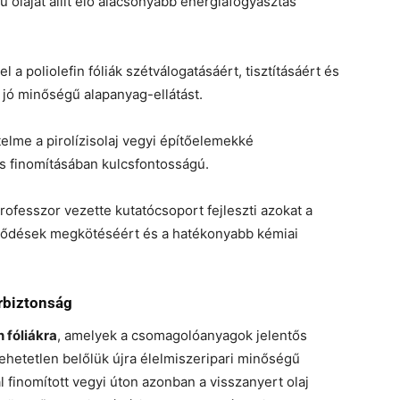
olajat állít elő alacsonyabb energiafogyasztás
 a poliolefin fóliák szétválogatásáért, tisztításáért és
s jó minőségű alapanyag-ellátást.
elme a pirolízisolaj vegyi építőelemekké
és finomításában kulcsfontosságú.
fesszor vezette kutatócsoport fejleszti azokat a
ződések megkötéséért és a hatékonyabb kémiai
erbiztonság
n fóliákra
, amelyek a csomagolóanyagok jelentős
lehetetlen belőlük újra élelmiszeripari minőségű
l finomított vegyi úton azonban a visszanyert olaj