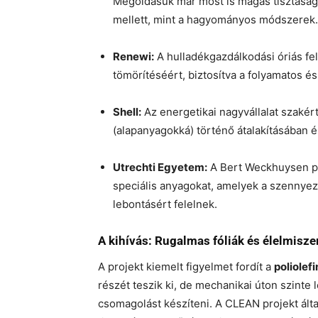
Megoldásuk már most is magas tisztaságú 
mellett, mint a hagyományos módszerek.
Renewi:
A hulladékgazdálkodási óriás felel
tömörítéséért, biztosítva a folyamatos é
Shell:
Az energetikai nagyvállalat szakért
(alapanyagokká) történő átalakításában 
Utrechti Egyetem:
A Bert Weckhuysen pro
speciális anyagokat, amelyek a szennye
lebontásért felelnek.
A kihívás: Rugalmas fóliák és élelmisz
A projekt kiemelt figyelmet fordít a
poliolefi
részét teszik ki, de mechanikai úton szinte 
csomagolást készíteni. A CLEAN projekt álta