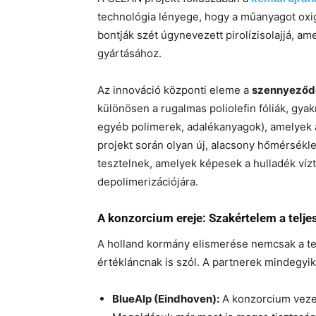
technológia lényege, hogy a műanyagot o
bontják szét úgynevezett pirolízisolajjá, a
gyártásához.
Az innováció központi eleme a
szennyeződ
különösen a rugalmas poliolefin fóliák, gya
egyéb polimerek, adalékanyagok), amelyek a
projekt során olyan új, alacsony hőmérsékle
tesztelnek, amelyek képesek a hulladék ví
depolimerizációjára.
A konzorcium ereje: Szakértelem a telje
A holland kormány elismerése nemcsak a tec
értékláncnak is szól. A partnerek mindegyik
BlueAlp (Eindhoven):
A konzorcium vezető