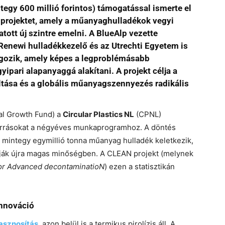
tegy 600 millió forintos) támogatással ismerte el
 projektet, amely a műanyaghulladékok vegyi
ott új szintre emelni. A BlueAlp vezette
 Renewi hulladékkezelő és az Utrechti Egyetem is
lgozik, amely képes a legproblémásabb
ipari alapanyaggá alakítani. A projekt célja a
ltása és a globális műanyagszennyezés radikális
al Growth Fund) a
Circular Plastics NL
(CPNL)
orrásokat a négyéves munkaprogramhoz. A döntés
e mintegy egymillió tonna műanyag hulladék keletkezik,
ják újra magas minőségben. A CLEAN projekt (melynek
for Advanced decontaminatioN
) ezen a statisztikán
innováció
asznosítás
, azon belül is a termikus pirolízis áll. A