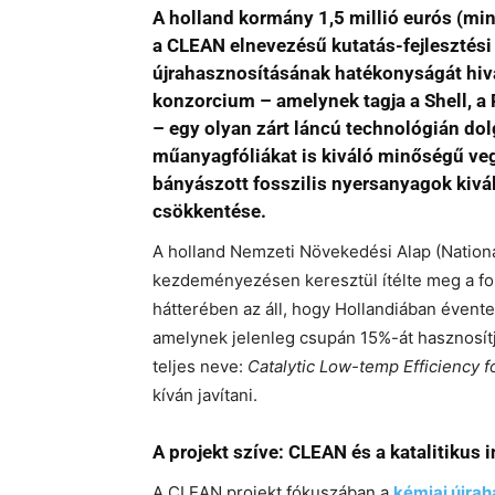
A holland kormány 1,5 millió eurós (min
a CLEAN elnevezésű kutatás-fejlesztési
újrahasznosításának hatékonyságát hivat
konzorcium – amelynek tagja a Shell, a
– egy olyan zárt láncú technológián do
műanyagfóliákat is kiváló minőségű vegy
bányászott fosszilis nyersanyagok kivá
csökkentése.
A holland Nemzeti Növekedési Alap (Nation
kezdeményezésen keresztül ítélte meg a f
hátterében az áll, hogy Hollandiában évent
amelynek jelenleg csupán 15%-át hasznosít
teljes neve:
Catalytic Low-temp Efficiency 
kíván javítani.
A projekt szíve: CLEAN és a katalitikus 
A CLEAN projekt fókuszában a
kémiai újrah