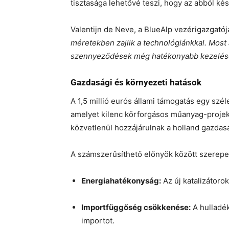
tisztasága lehetővé teszi, hogy az abból k
Valentijn de Neve, a BlueAlp vezérigazgató
méretekben zajlik a technológiánkkal. Most 
szennyeződések még hatékonyabb kezelésér
Gazdasági és környezeti hatások
A 1,5 millió eurós állami támogatás egy szél
amelyet kilenc körforgásos műanyag-projek
közvetlenül hozzájárulnak a holland gazdas
A számszerűsíthető előnyök között szerepe
Energiahatékonyság:
Az új katalizátorok
Importfüggőség csökkenése:
A hulladék
importot.