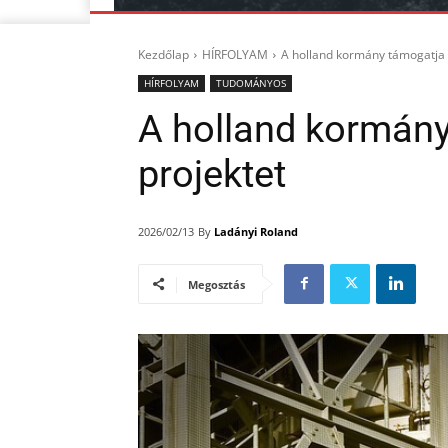
Kezdőlap
HÍRFOLYAM
A holland kormány támogatja 
HÍRFOLYAM
TUDOMÁNYOS
A holland kormán
projektet
By
Ladányi Roland
2026/02/13
Megosztás