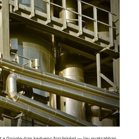
et a Google-ban kedvenc forrásként — így gyakrabban