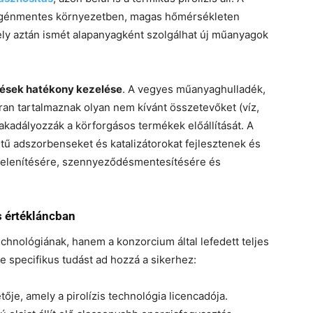
xigénmentes környezetben, magas hőmérsékleten
mely aztán ismét alapanyagként szolgálhat új műanyagok
ések hatékony kezelése
. A vegyes műanyaghulladék,
kran tartalmaznak olyan nem kívánt összetevőket (víz,
kadályozzák a körforgásos termékek előállítását. A
tű adszorbenseket és katalizátorokat fejlesztenek és
ztelenítésére, szennyeződésmentesítésére és
s értékláncban
hnológiának, hanem a konzorcium által lefedett teljes
e specifikus tudást ad hozzá a sikerhez:
je, amely a pirolízis technológia licencadója.