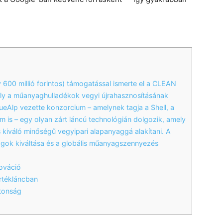
 600 millió forintos) támogatással ismerte el a CLEAN
mely a műanyaghulladékok vegyi újrahasznosításának
lueAlp vezette konzorcium – amelynek tagja a Shell, a
 is – egy olyan zárt láncú technológián dolgozik, amely
kiváló minőségű vegyipari alapanyaggá alakítani. A
yagok kiváltása és a globális műanyagszennyezés
nováció
értékláncban
ztonság