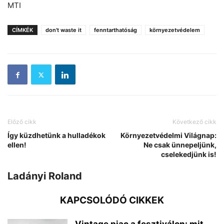
MTI
CÍMKÉK
don't waste it
fenntarthatóság
környezetvédelem
Előző cikk
Következő cikk
Így küzdhetünk a hulladékok
Környezetvédelmi Világnap:
ellen!
Ne csak ünnepeljünk,
cselekedjünk is!
Ladányi Roland
KAPCSOLÓDÓ CIKKEK