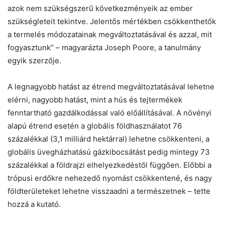
azok nem szükségszerű következményeik az ember
szükségleteit tekintve. Jelentős mértékben csökkenthetők
a termelés módozatainak megváltoztatásával és azzal, mit
fogyasztunk” – magyarázta Joseph Poore, a tanulmány
egyik szerzője.
A legnagyobb hatást az étrend megváltoztatásával lehetne
elérni, nagyobb hatást, mint a hús és tejtermékek
fenntartható gazdálkodással való előállításával. A növényi
alapú étrend esetén a globális földhasználatot 76
százalékkal (3,1 milliárd hektárral) lehetne csökkenteni, a
globális üvegházhatású gázkibocsátást pedig mintegy 73
százalékkal a földrajzi elhelyezkedéstől függően. Előbbi a
trópusi erdőkre nehezedő nyomást csökkentené, és nagy
földterületeket lehetne visszaadni a természetnek – tette
hozzá a kutató.