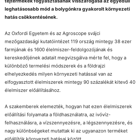
tejtermékek fogyasztásának visszafogása az egyedüli
leghatásosabb mód a bolygónkra gyakorolt környezeti
hatás csökkentésének.
Chat
Close
Mr wAIste
Az Oxfordi Egyetem és az Agroscope svájci
Helló! Miben segíthetek ma?
mezőgazdasági kutatóintézet 119 ország mintegy 38 ezer
farmjának és 1600 élelmiszer-feldolgozójának és
kereskedőjének adatait megvizsgálva mérte fel, hogy a
különböző termelési módszerek és a földrajzi
elhelyezkedés milyen környezeti hatással van az
elfogyasztott élelmiszerek mintegy 90 százalékát kitevő 40
élelmiszer előállításához.
A szakemberek elemezték, hogyan hat ezen élelmiszerek
előállítási folyamata a földhasználatra, az ivóvíz-
felhasználásra, a vízszennyezésre, a légszennyezésre, és
nagy különbségeket mutattak ki az ugyanazon terméket
előállítók környezeti hatásai között.