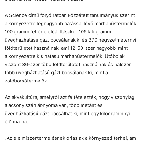
A Science című folyóiratban közzétett tanulmányuk szerint
a környezetre legnagyobb hatással lévő marhahústermelők
100 gramm fehérje előállításakor 105 kilogramm
üvegházhatású gázt bocsátanak ki és 370 négyzetméternyi
földterületet használnak, ami 12-50-szer nagyobb, mint
a környezetre kis hatású marhahústermelők. Utóbbiak
viszont 36-szor több földterületet használnak és hatszor
több üvegházhatású gázt bocsátanak ki, mint a
zöldborsótermelők.
Az akvakultúra, amelyről azt feltételezték, hogy viszonylag
alacsony szénlábnyoma van, több metánt és
üvegházhatású gázt bocsáthat ki, mint egy kilogrammnyi
élő marha.
„Az élelmiszertermelésnek óriásiak a környezeti terhei, ám