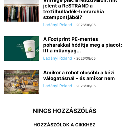
Vintage piac a fesztiválon: mit
jelent a ReSTRAND a
textilhulladék-hierarchia
szempontjából?
Ladányi Roland
-
2026/08/05
A Footprint PE-mentes
poharakkal hódítja meg a piacot:
Itt a műanyag...
Ladányi Roland
-
2026/08/05
Amikor a robot olcsóbb a kézi
válogatásnál – és amikor nem
Ladányi Roland
-
2026/08/05
NINCS HOZZÁSZÓLÁS
HOZZÁSZÓLOK A CIKKHEZ