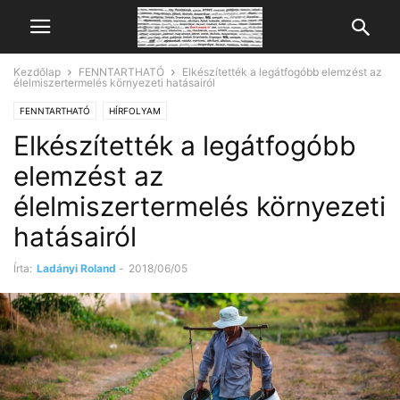
Kezdőlap
FENNTARTHATÓ
Elkészítették a legátfogóbb elemzést az
élelmiszertermelés környezeti hatásairól
FENNTARTHATÓ
HÍRFOLYAM
Elkészítették a legátfogóbb
elemzést az
élelmiszertermelés környezeti
hatásairól
Írta:
Ladányi Roland
-
2018/06/05