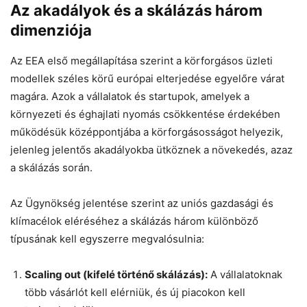
Az akadályok és a skálázás három
Chat
Close
Mr wAIste
dimenziója
Helló! Miben segíthetek ma?
Az EEA első megállapítása szerint a körforgásos üzleti
modellek széles körű európai elterjedése egyelőre várat
magára. Azok a vállalatok és startupok, amelyek a
környezeti és éghajlati nyomás csökkentése érdekében
működésük középpontjába a körforgásosságot helyezik,
jelenleg jelentős akadályokba ütköznek a növekedés, azaz
a skálázás során.
Az Ügynökség jelentése szerint az uniós gazdasági és
klímacélok eléréséhez a skálázás három különböző
típusának kell egyszerre megvalósulnia:
Scaling out (kifelé történő skálázás):
A vállalatoknak
több vásárlót kell elérniük, és új piacokon kell