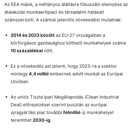
Az EEA másik, a méltányos átállásra fókuszáló elemzése az
átalakulás munkaerőpiaci és társadalmi hatásait
számszerűsíti. A számok jelentős növekedést mutatnak:
2014 és 2023 között
az EU-27 országaiban a
körforgásos gazdasághoz köthető munkahelyek száma
10 százalékkal
nőtt.
Ez a növekedés azt jelenti, hogy 2023-ra a szektor
mintegy
4,4 millió
embernek adott munkát az Európai
Unióban.
Az uniós Tiszta Ipari Megállapodás (Clean Industrial
Deal) előrejelzései szerint pusztán az európai
újragyártási piac további
félmillió
új munkahelyet
teremthet
2030-ig
.