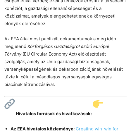
csupán etikai kérdés; ezek a tényezők erősítik a társadalmi
kohéziót, a gazdasági ellenállóképességet és a
közbizalmat, amelyek elengedhetetlenek a környezeti
előnyök eléréséhez.
Az EEA által most publikált dokumentumok a még idén
megjelenő
Körforgásos Gazdaságról szóló Európai
Törvény
(EU Circular Economy Act) előkészítését
szolgálják, amely az Unió gazdasági biztonságának,
versenyképességének és dekarbonizációjának növelését
tűzte ki célul a másodlagos nyersanyagok egységes
piacának létrehozásával.
Hivatalos források és hivatkozások:
Az EEA hivatalos közleménye:
Creating win-win for