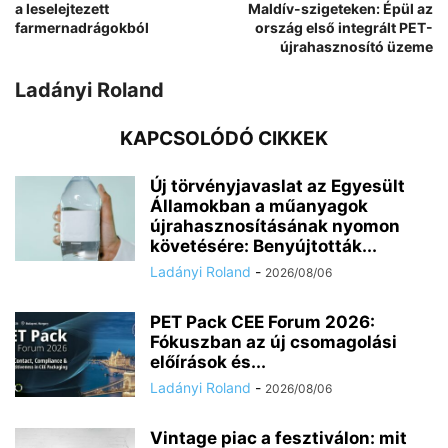
a leselejtezett
Maldív-szigeteken: Épül az
farmernadrágokból
ország első integrált PET-
újrahasznosító üzeme
Ladányi Roland
KAPCSOLÓDÓ CIKKEK
Új törvényjavaslat az Egyesült
Államokban a műanyagok
újrahasznosításának nyomon
követésére: Benyújtották...
Ladányi Roland
-
2026/08/06
PET Pack CEE Forum 2026:
Fókuszban az új csomagolási
előírások és...
Ladányi Roland
-
2026/08/06
Vintage piac a fesztiválon: mit