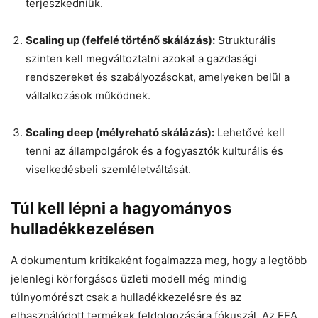
terjeszkedniük.
Scaling up (felfelé történő skálázás):
Strukturális
szinten kell megváltoztatni azokat a gazdasági
rendszereket és szabályozásokat, amelyeken belül a
vállalkozások működnek.
Scaling deep (mélyreható skálázás):
Lehetővé kell
tenni az állampolgárok és a fogyasztók kulturális és
viselkedésbeli szemléletváltását.
Túl kell lépni a hagyományos
hulladékkezelésen
A dokumentum kritikaként fogalmazza meg, hogy a legtöbb
jelenlegi körforgásos üzleti modell még mindig
túlnyomórészt csak a hulladékkezelésre és az
elhasználódott termékek feldolgozására fókuszál. Az EEA