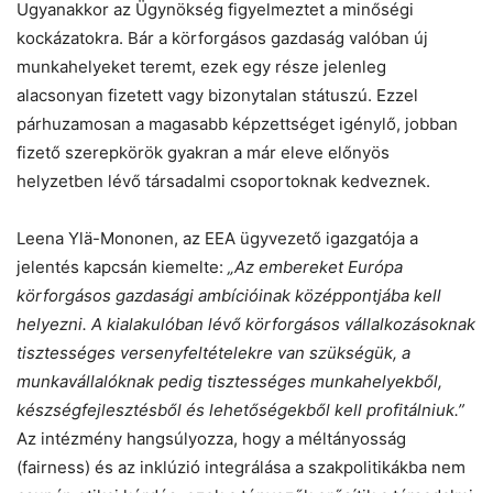
Ugyanakkor az Ügynökség figyelmeztet a minőségi
kockázatokra. Bár a körforgásos gazdaság valóban új
munkahelyeket teremt, ezek egy része jelenleg
alacsonyan fizetett vagy bizonytalan státuszú. Ezzel
párhuzamosan a magasabb képzettséget igénylő, jobban
fizető szerepkörök gyakran a már eleve előnyös
helyzetben lévő társadalmi csoportoknak kedveznek.
Leena Ylä-Mononen, az EEA ügyvezető igazgatója a
jelentés kapcsán kiemelte:
„Az embereket Európa
körforgásos gazdasági ambícióinak középpontjába kell
helyezni. A kialakulóban lévő körforgásos vállalkozásoknak
tisztességes versenyfeltételekre van szükségük, a
munkavállalóknak pedig tisztességes munkahelyekből,
készségfejlesztésből és lehetőségekből kell profitálniuk.”
Az intézmény hangsúlyozza, hogy a méltányosság
(fairness) és az inklúzió integrálása a szakpolitikákba nem