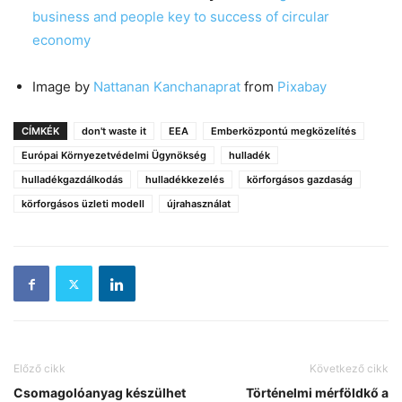
business and people key to success of circular
economy
Image by
Nattanan Kanchanaprat
from
Pixabay
CÍMKÉK
don't waste it
EEA
Emberközpontú megközelítés
Európai Környezetvédelmi Ügynökség
hulladék
hulladékgazdálkodás
hulladékkezelés
körforgásos gazdaság
körforgásos üzleti modell
újrahasználat
Előző cikk
Következő cikk
Csomagolóanyag készülhet
Történelmi mérföldkő a