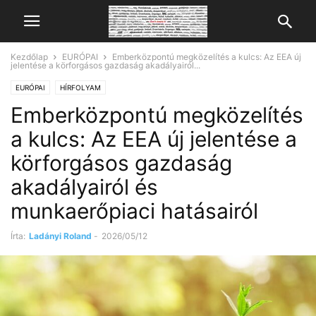
Kezdőlap
EURÓPAI
Emberközpontú megközelítés a kulcs: Az EEA új
jelentése a körforgásos gazdaság akadályairól...
EURÓPAI
HÍRFOLYAM
Emberközpontú megközelítés
a kulcs: Az EEA új jelentése a
körforgásos gazdaság
akadályairól és
munkaerőpiaci hatásairól
Írta:
Ladányi Roland
-
2026/05/12