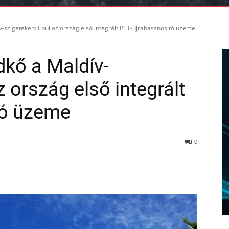
-szigeteken: Épül az ország első integrált PET-újrahasznosító üzeme
dkő a Maldív-
z ország első integrált
tó üzeme
0