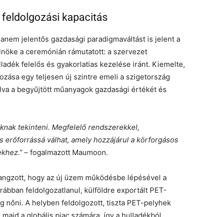
feldolgozási kapacitás
anem jelentős gazdasági paradigmaváltást is jelent a
öke a ceremónián rámutatott: a szervezet
adék felelős és gyakorlatias kezelése iránt. Kiemelte,
ása egy teljesen új szintre emeli a szigetország
álva a begyűjtött műanyagok gazdasági értékét és
knak tekinteni. Megfelelő rendszerekkel,
s erőforrássá válhat, amely hozzájárul a körforgásos
ekhez.”
– fogalmazott Maumoon.
hangzott, hogy az új üzem működésbe lépésével a
rábban feldolgozatlanul, külföldre exportált PET-
g nőni. A helyben feldolgozott, tiszta PET-pelyhek
majd a globális piac számára, így a hulladékból