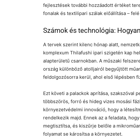
fejlesztések további hozzáadott értéket ter
fonalak és textilipari szálak előállítása – f
Számok és technológia: Hogy
A tervek szerint kilenc hónap alatt, nemzetk
komplexum Thilafushi ipari szigetén kap h
alapterületű csarnokban. A műszaki felszer
ország különböző atolljairól begyűjtött műa
feldolgozósorra kerül, ahol első lépésben fiz
Ezt követi a palackok aprítása, szakszóval 
többszörös, forró és hideg vizes mosási fáz
környezetvédelmi innováció, hogy a létesí
rendelkezik majd. Ennek az a feladata, hogy
megtisztítsa, és kiszűrje belőle a mikroműa
folyamat se károsítsa a környezetet.