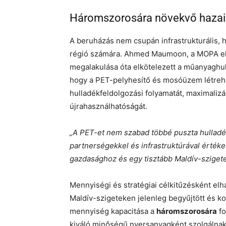
Háromszorosára növekvő hazai 
A beruházás nem csupán infrastrukturális, h
régió számára. Ahmed Maumoon, a MOPA eln
megalakulása óta elkötelezett a műanyaghull
hogy a PET-pelyhesítő és mosóüzem létrehoz
hulladékfeldolgozási folyamatát, maximaliz
újrahasználhatóságát.
„A PET-et nem szabad többé puszta hulladé
partnerségekkel és infrastruktúrával értéke
gazdasághoz és egy tisztább Maldív-sziget
Mennyiségi és stratégiai célkitűzésként el
Maldív-szigeteken jelenleg begyűjtött és ko
mennyiség kapacitása a
háromszorosára
fo
kiváló minőségű nyersanyagként szolgálnak 