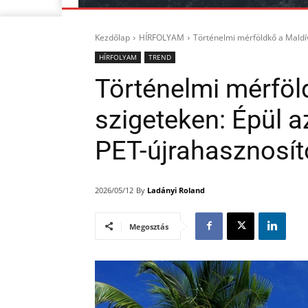
Kezdőlap
HÍRFOLYAM
Történelmi mérföldkő a Maldív
HÍRFOLYAM
TREND
Történelmi mérföl
szigeteken: Épül a
PET-újrahasznosí
By
Ladányi Roland
2026/05/12
Megosztás