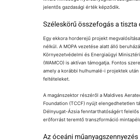
jelentős gazdasági érték képződik.
Széleskörű összefogás a tiszta
Egy ekkora horderejű projekt megvalósítása
nélkül. A MOPA vezetése alatt álló beruházá
Környezetvédelmi és Energiaügyi Minisztéri
(WAMCO) is aktívan támogatja. Fontos szerepe
amely a korábbi hulhumalé-i projektek után i
feltételeket.
A magánszektor részéről a Maldives Aera
Foundation (TCCF) nyújt elengedhetetlen tá
Délnyugat-Ázsia fenntarthatóságért felelős
erőforrást teremtő transzformáció mintapél
Az óceáni műanyagszennyezés k