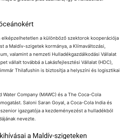
 óceánokért
 elképzelhetetlen a különböző szektorok kooperációja
st a Maldív-szigetek kormánya, a Klímaváltozási,
um, valamint a nemzeti Hulladékgazdálkodási Vállalat
t vállalt továbbá a Lakásfejlesztési Vállalat (HDC),
mmár Thilafushin is biztosítja a helyszíni és logisztikai
ted Water Company (MAWC) és a The Coca-Cola
mogatást. Saloni Saran Goyal, a Coca-Cola India és
 szenior igazgatója a kezdeményezést a hulladékból
dájának nevezte.
ihívásai a Maldív-szigeteken