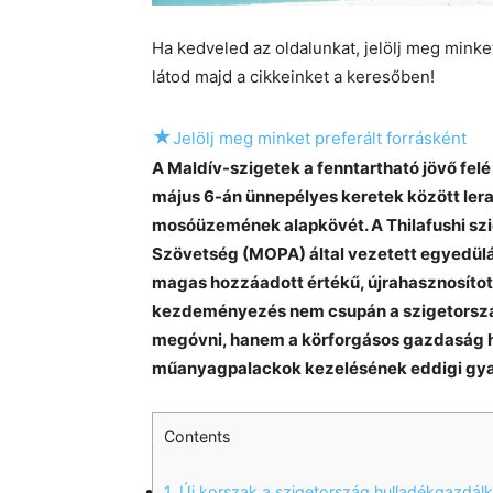
Ha kedveled az oldalunkat, jelölj meg mink
látod majd a cikkeinket a keresőben!
★
Jelölj meg minket preferált forrásként
A Maldív-szigetek a fenntartható jövő fel
május 6-án ünnepélyes keretek között lera
mosóüzemének alapkövét. A Thilafushi sz
Szövetség (MOPA) által vezetett egyedül
magas hozzáadott értékű, újrahasznosítot
kezdeményezés nem csupán a szigetország
megóvni, hanem a körforgásos gazdaság haz
műanyagpalackok kezelésének eddigi gya
Contents
1.
Új korszak a szigetország hulladékgazdá