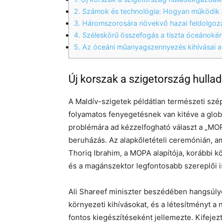
2.
Számok és technológia: Hogyan működi
3.
Háromszorosára növekvő hazai feldolgozá
4.
Széleskörű összefogás a tiszta óceánokér
5.
Az óceáni műanyagszennyezés kihívásai a
Új korszak a szigetország hull
A Maldív-szigetek példátlan természeti szé
folyamatos fenyegetésnek van kitéve a glob
problémára ad kézzelfogható választ a „MO
beruházás. Az alapkőletételi ceremónián, a
Thoriq Ibrahim, a MOPA alapítója, korábbi 
és a magánszektor legfontosabb szereplői is
Ali Shareef miniszter beszédében hangsúly
környezeti kihívásokat, és a létesítményt a
fontos kiegészítéseként jellemezte. Kifejez