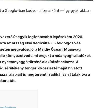
et a Google-ban kedvenc forrásként — így gyakrabban
é vezető út egyik legfontosabb lépéseként 2026.
kta az ország első dedikált PET-feldolgozó és
igetén megvalósuló, a Maldív Óceáni Műanyag
álló környezetvédelmi projekt a műanyaghulladékok
t nyersanyaggá történő alakítását célozza. A
 sérülékeny tengeri ökoszisztémáját hivatott
ai alapjait is megteremti, radikálisan átalakítva a
korlatát.
lkodásában