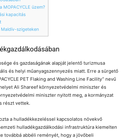
k a MOPACYCLE üzem?
si kapacitás
t
 Maldív-szigeteken
adékgazdálkodásában
psége és gazdaságának alapját jelentő turizmusa
ális és helyi műanyagszennyezés miatt. Erre a sürgető
PACYCLE PET Flaking and Washing Line Facility” nevű
melyet Ali Shareef környezetvédelmi miniszter és
környezetvédelmi miniszter nyitott meg, a kormányzat
 részt vettek.
ozta a hulladékkezeléssel kapcsolatos növekvő
 nemzeti hulladékgazdálkodási infrastruktúra kiemelten
te továbbá abbéli reményét, hogy a jövőbeli