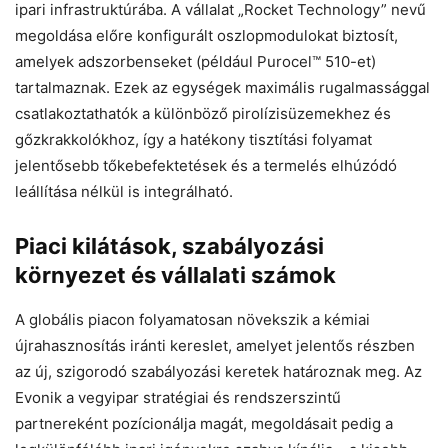
ipari infrastruktúrába. A vállalat „Rocket Technology” nevű
megoldása előre konfigurált oszlopmodulokat biztosít,
amelyek adszorbenseket (például Purocel™ 510-et)
tartalmaznak. Ezek az egységek maximális rugalmassággal
csatlakoztathatók a különböző pirolízisüzemekhez és
gőzkrakkolókhoz, így a hatékony tisztítási folyamat
jelentősebb tőkebefektetések és a termelés elhúzódó
leállítása nélkül is integrálható.
Piaci kilátások, szabályozási
környezet és vállalati számok
A globális piacon folyamatosan növekszik a kémiai
újrahasznosítás iránti kereslet, amelyet jelentős részben
az új, szigorodó szabályozási keretek határoznak meg. Az
Evonik a vegyipar stratégiai és rendszerszintű
partnereként pozícionálja magát, megoldásait pedig a