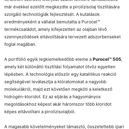
már évekkel ezelőtt megkezdte a pirolízisolaj tisztítására
szolgáló technológiák fejlesztését. A kutatások
eredményeként a vállalat bemutatta a Purocel™
termékcsaládot, amely kifejezetten az olajban lévő
szennyeződések eltávolítására tervezett adszorbenseket
foglal magában.
A portfólió egyik legkiemelkedőbb eleme a
Purocel™ 505
,
amely két különálló tisztítási folyamatot ötvöz egyetlen
lépésben. A technológia először egy katalitikus reakció
segítségével leválasztja a klóratomokat a nagyobb
molekulákról, majd ezt követően megköti a keletkező
hidrogén-kloridot. Ez az eljárás a hagyományos
megoldásokhoz képest akár háromszor több kloridot
képes eltávolítani a pirolízisolajból.
A magasabb követelményeket támasztó, összetettebb ipari