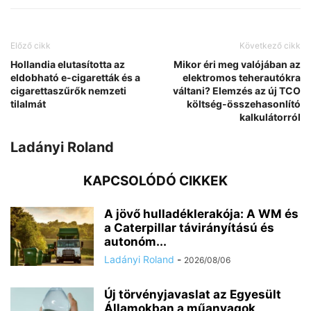
Előző cikk
Következő cikk
Hollandia elutasította az
Mikor éri meg valójában az
eldobható e-cigaretták és a
elektromos teherautókra
cigarettaszűrők nemzeti
váltani? Elemzés az új TCO
tilalmát
költség-összehasonlító
kalkulátorról
Ladányi Roland
KAPCSOLÓDÓ CIKKEK
A jövő hulladéklerakója: A WM és
a Caterpillar távirányítású és
autonóm...
Ladányi Roland
-
2026/08/06
Új törvényjavaslat az Egyesült
Államokban a műanyagok