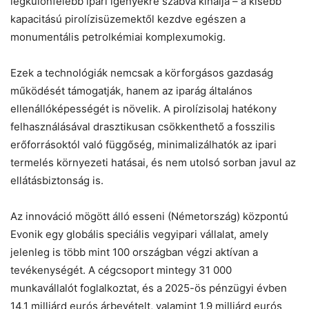
legkülönfélébb ipari igényekre szabva kínálja – a kisebb
kapacitású pirolízisüzemektől kezdve egészen a
monumentális petrolkémiai komplexumokig.
Ezek a technológiák nemcsak a körforgásos gazdaság
működését támogatják, hanem az iparág általános
ellenállóképességét is növelik. A pirolízisolaj hatékony
felhasználásával drasztikusan csökkenthető a fosszilis
erőforrásoktól való függőség, minimalizálhatók az ipari
termelés környezeti hatásai, és nem utolsó sorban javul az
ellátásbiztonság is.
Az innováció mögött álló esseni (Németország) központú
Evonik egy globális speciális vegyipari vállalat, amely
jelenleg is több mint 100 országban végzi aktívan a
tevékenységét. A cégcsoport mintegy 31 000
munkavállalót foglalkoztat, és a 2025-ös pénzügyi évben
14,1 milliárd eurós árbevételt, valamint 1,9 milliárd eurós