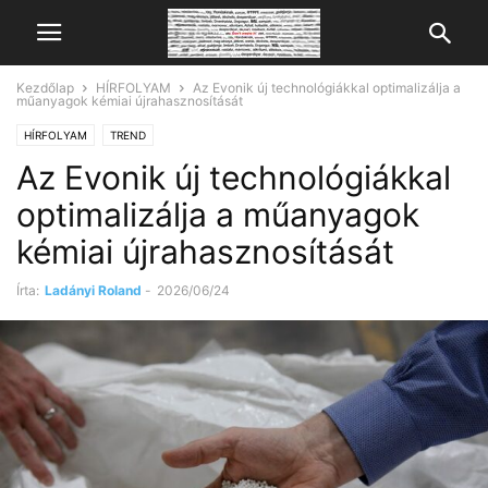
Kezdőlap
HÍRFOLYAM
Az Evonik új technológiákkal optimalizálja a
műanyagok kémiai újrahasznosítását
HÍRFOLYAM
TREND
Az Evonik új technológiákkal
optimalizálja a műanyagok
kémiai újrahasznosítását
Írta:
Ladányi Roland
-
2026/06/24