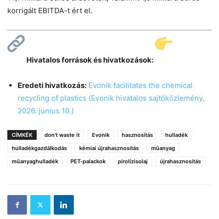
korrigált EBITDA-t ért el.
Hivatalos források és hivatkozások:
Eredeti hivatkozás:
Evonik facilitates the chemical
recycling of plastics (Evonik hivatalos sajtóközlemény,
2026. június 10.)
CÍMKÉK
don't waste it
Evonik
hasznosítás
hulladék
hulladékgazdálkodás
kémiai újrahasznosítás
műanyag
műanyaghulladék
PET-palackok
pirolízisolaj
újrahasznosítás