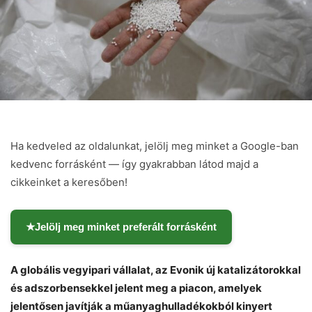
Ha kedveled az oldalunkat, jelölj meg minket a Google-ban
kedvenc forrásként — így gyakrabban látod majd a
cikkeinket a keresőben!
★
Jelölj meg minket preferált forrásként
A globális vegyipari vállalat, az Evonik új katalizátorokkal
és adszorbensekkel jelent meg a piacon, amelyek
jelentősen javítják a műanyaghulladékokból kinyert