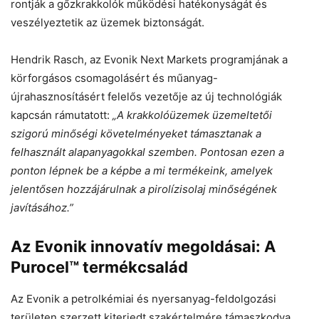
rontják a gőzkrakkolók működési hatékonyságát és
veszélyeztetik az üzemek biztonságát.
Hendrik Rasch, az Evonik Next Markets programjának a
körforgásos csomagolásért és műanyag-
újrahasznosításért felelős vezetője az új technológiák
kapcsán rámutatott:
„A krakkolóüzemek üzemeltetői
szigorú minőségi követelményeket támasztanak a
felhasznált alapanyagokkal szemben. Pontosan ezen a
ponton lépnek be a képbe a mi termékeink, amelyek
jelentősen hozzájárulnak a pirolízisolaj minőségének
javításához.”
Az Evonik innovatív megoldásai: A
Purocel™ termékcsalád
Az Evonik a petrolkémiai és nyersanyag-feldolgozási
területen szerzett kiterjedt szakértelmére támaszkodva