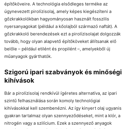
építőköveire. A technológia elsődleges terméke az
úgynevezett pirolízisolaj, amely képes kiegészíteni a
gőzkrakkolókban hagyományosan használt fosszilis
nyersanyagokat (például a kőolajból származó naftát). A
gőzkrakkoló berendezések ezt a pirolízisolajat dolgozzák
tovább, hogy olyan alapvető építőköveket állítsanak elő
belőle – például etilént és propilént –, amelyekből új
műanyagok gyárthatók.
Szigorú ipari szabványok és minőségi
kihívások
Bár a pirolízisolaj rendkívül ígéretes alternatíva, az ipari
szintű felhasználása során komoly technológiai
kihívásokkal kell szembenézni. Az így kinyert olaj ugyanis
gyakran tartalmaz olyan szennyeződéseket, mint a klór, a
nitrogén vagy a szilícium. Ezek a szennyező anyagok