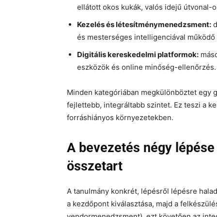
ellátott okos kukák, valós idejű útvonal
Kezelés és létesítménymenedzsment:
d
és mesterséges intelligenciával működő vál
Digitális kereskedelmi platformok:
máso
eszközök és online minőség-ellenőrzés.
Minden kategóriában megkülönböztet egy gy
fejlettebb, integráltabb szintet. Ez teszi a 
forráshiányos környezetekben.
A bevezetés négy lépése 
összetart
A tanulmány konkrét, lépésről lépésre haladó
a kezdőpont kiválasztása, majd a felkészülés
vendormenedzsment), ezt követően az integ