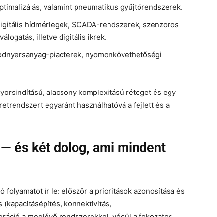
-optimalizálás, valamint pneumatikus gyűjtőrendszerek.
igitális hídmérlegek, SCADA-rendszerek, szenzoros
ogatás, illetve digitális ikrek.
dnyersanyag-piacterek, nyomonkövethetőségi
orsindítású, alacsony komplexitású réteget és egy
keretrendszert egyaránt használhatóvá a fejlett és a
— és két dolog, ami mindent
 folyamatot ír le: először a prioritások azonosítása és
 (kapacitásépítés, konnektivitás,
ráció a meglévő rendszerekkel, végül a fokozatos,