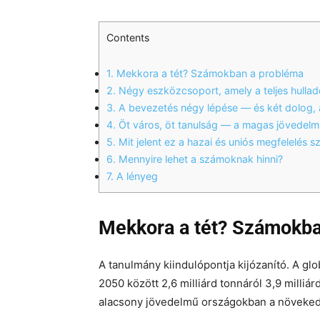
Contents
1.
Mekkora a tét? Számokban a probléma
2.
Négy eszközcsoport, amely a teljes hulladé
3.
A bevezetés négy lépése — és két dolog, 
4.
Öt város, öt tanulság — a magas jövedelm
5.
Mit jelent ez a hazai és uniós megfelelés 
6.
Mennyire lehet a számoknak hinni?
7.
A lényeg
Mekkora a tét? Számokba
A tanulmány kiindulópontja kijózanító. A gl
2050 között 2,6 milliárd tonnáról 3,9 milli
alacsony jövedelmű országokban a növekedé