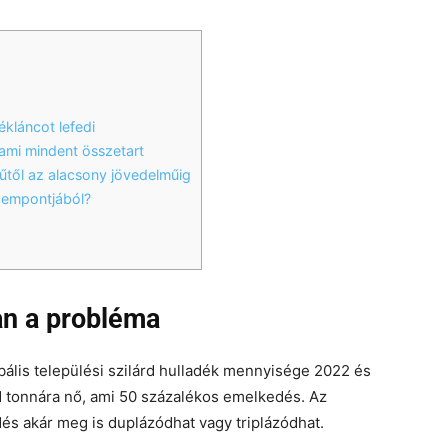
kláncot lefedi
ami mindent összetart
űtől az alacsony jövedelműig
szempontjából?
n a probléma
obális települési szilárd hulladék mennyisége 2022 és
árd tonnára nő, ami 50 százalékos emelkedés. Az
s akár meg is duplázódhat vagy triplázódhat.