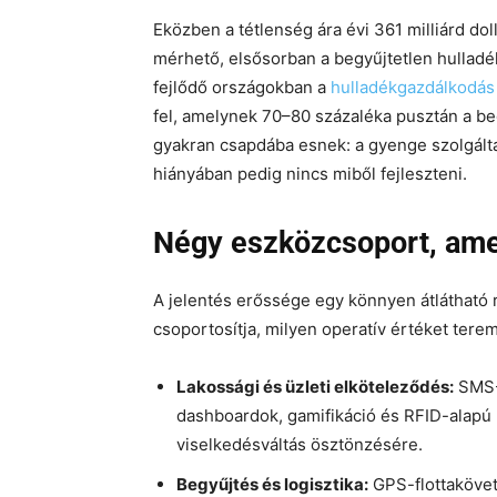
Eközben a tétlenség ára évi 361 milliárd do
mérhető, elsősorban a begyűjtetlen hulladék
fejlődő országokban a
hulladékgazdálkodás
fel, amelynek 70–80 százaléka pusztán a beg
gyakran csapdába esnek: a gyenge szolgáltat
hiányában pedig nincs miből fejleszteni.
Négy eszközcsoport, amely
A jelentés erőssége egy könnyen átlátható r
csoportosítja, milyen operatív értéket tere
Lakossági és üzleti elköteleződés:
SMS-
dashboardok, gamifikáció és RFID-alapú
viselkedésváltás ösztönzésére.
Begyűjtés és logisztika:
GPS-flottakövet