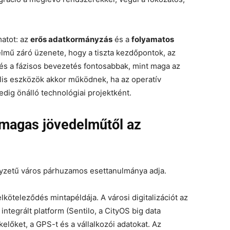
matot: az
erős adatkormányzás
és a
folyamatos
elmű záró üzenete, hogy a tiszta kezdőpontok, az
és a fázisos bevezetés fontosabbak, mint maga az
ális eszközök akkor működnek, ha az operatív
edig önálló technológiai projektként.
a magas jövedelműtől az
elyzetű város párhuzamos esettanulmánya adja.
lköteleződés mintapéldája. A városi digitalizációt az
integrált platform (Sentilo, a CityOS big data
előket, a GPS-t és a vállalkozói adatokat. Az