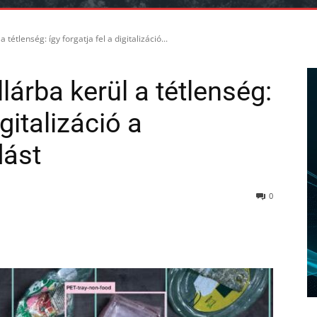
 tétlenség: így forgatja fel a digitalizáció...
llárba kerül a tétlenség:
igitalizáció a
dást
0