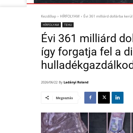
Kezdőlap
HÍRFOLYAM
Évi 361 milliárd dollárba kerül a
HÍRFOLYAM
TEHU
Évi 361 milliárd do
így forgatja fel a d
hulladékgazdálko
By
Ladányi Roland
2026/06/22
Megosztás