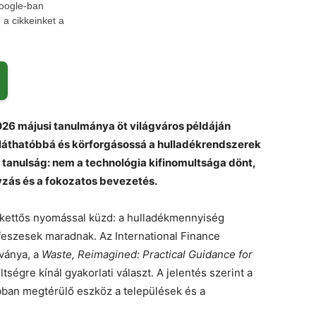
Google-ban
a cikkeinket a
026 májusi tanulmánya öt világváros példáján
láthatóbbá és körforgásossá a hulladékrendszerek
fő tanulság: nem a technológia kifinomultsága dönt,
yzás és a fokozatos bevezetés.
a kettős nyomással küzd: a hulladékmennyiség
eszesek maradnak. Az International Finance
ványa, a
Waste, Reimagined: Practical Guidance for
tségre kínál gyakorlati választ. A jelentés szerint a
bban megtérülő eszköz a települések és a