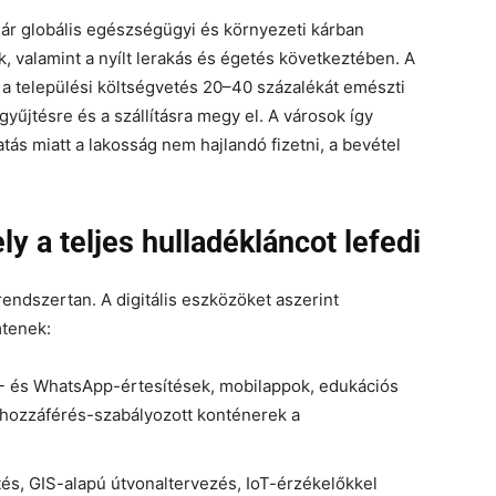
llár globális egészségügyi és környezeti kárban
, valamint a nyílt lerakás és égetés következtében. A
a települési költségvetés 20–40 százalékát emészti
yűjtésre és a szállításra megy el. A városok így
ás miatt a lakosság nem hajlandó fizetni, a bevétel
 a teljes hulladékláncot lefedi
endszertan. A digitális eszközöket aszerint
mtenek:
 és WhatsApp-értesítések, mobilappok, edukációs
 hozzáférés-szabályozott konténerek a
és, GIS-alapú útvonaltervezés, IoT-érzékelőkkel