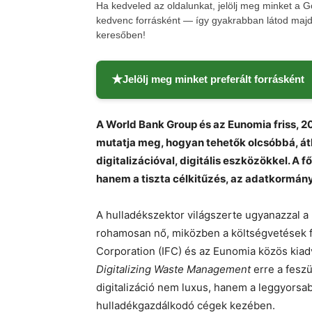
Ha kedveled az oldalunkat, jelölj meg minket a 
kedvenc forrásként — így gyakrabban látod majd 
keresőben!
★
Jelölj meg minket preferált forrásként
A World Bank Group és az Eunomia friss, 2
mutatja meg, hogyan tehetők olcsóbbá, át
digitalizációval, digitális eszközökkel. A 
hanem a tiszta célkitűzés, az adatkormán
A hulladékszektor világszerte ugyanazzal 
rohamosan nő, miközben a költségvetések f
Corporation (IFC) és az Eunomia közös kiad
Digitalizing Waste Management
erre a feszül
digitalizáció nem luxus, hanem a leggyorsa
hulladékgazdálkodó cégek kezében.