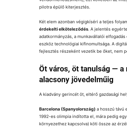
pilotra épülő kiterjesztés.
Két elem azonban végigkíséri a teljes folya
érdekelti elköteleződés
. A jelentés egyért
adatkormányzás, a munkavállalói elfogadás 
eszköz technológiai kifinomultsága. A digit
fejlesztés részeként vezetik be őket, nem p
Öt város, öt tanulság — 
alacsony jövedelműig
A kiadvány gerincét öt, eltérő gazdasági h
Barcelona (Spanyolország)
a hosszú távú e
1992-es olimpia indította el, mára pedig egy 
környezethez kapcsolva) köti össze az érzék