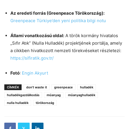
Az eredeti forrás (Greenpeace Törökország):
Greenpeace Türkiye’den yeni politika bilgi notu
Állami vonatkozású oldal:
A török kormány hivatalos
„Sıfır Atık” (Nulla Hulladék) projektjének portálja, amely
a cikkben hivatkozott nemzeti törekvéseket részletezi:
https://sifiratik.gov.tr/
Fotó
:
Engin Akyurt
CÍMKÉK
don't waste it
greenpeace
hulladék
hulladékgazdálkodás
műanyag
műanyaghulladék
nulla hulladék
törökország