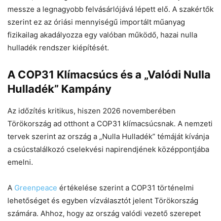
messze a legnagyobb felvásárlójává lépett elő. A szakértők
szerint ez az óriási mennyiségű importált műanyag
fizikailag akadályozza egy valóban működő, hazai nulla
hulladék rendszer kiépítését.
A COP31 Klímacsúcs és a „Valódi Nulla
Hulladék” Kampány
Az időzítés kritikus, hiszen 2026 novemberében
Törökország ad otthont a COP31 klímacsúcsnak. A nemzeti
tervek szerint az ország a „Nulla Hulladék” témáját kívánja
a csúcstalálkozó cselekvési napirendjének középpontjába
emelni.
A
Greenpeace
értékelése szerint a COP31 történelmi
lehetőséget és egyben vízválasztót jelent Törökország
számára. Ahhoz, hogy az ország valódi vezető szerepet