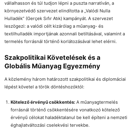
vállalhasson és túl tudjon lépni a puszta narratíván, a
környezetvédő szervezet elindította a „Valódi Nulla
Hulladék” (Gerçek Sıfır Atık) kampányát. A szervezet
leszögezi: a valódi célt kizárólag a műanyag- és
textilhulladék importjának azonnali betiltásával, valamint a
termelés forrásnál történő korlátozásával lehet elérni.
Szakpolitikai Követelések és a
Globális Műanyag Egyezmény
A közlemény három határozott szakpolitikai és diplomáciai
lépést követel a török döntéshozóktól:
Kötelező érvényű csökkentés:
A műanyagtermelés
forrásnál történő csökkentésére vonatkozó kötelező
érvényű célokat haladéktalanul be kell építeni a nemzeti
éghajlatváltozási cselekvési tervekbe.