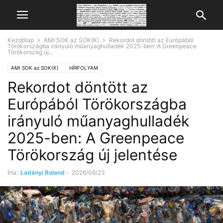
Kezdőlap
AMI SOK az SOK(K)
Rekordot döntött az Európából
Törökországba irányuló műanyaghulladék 2025-ben: A Greenpeace
Törökország új...
AMI SOK az SOK(K)
HÍRFOLYAM
Rekordot döntött az
Európából Törökországba
irányuló műanyaghulladék
2025-ben: A Greenpeace
Törökország új jelentése
Írta:
Ladányi Roland
-
2026/06/23