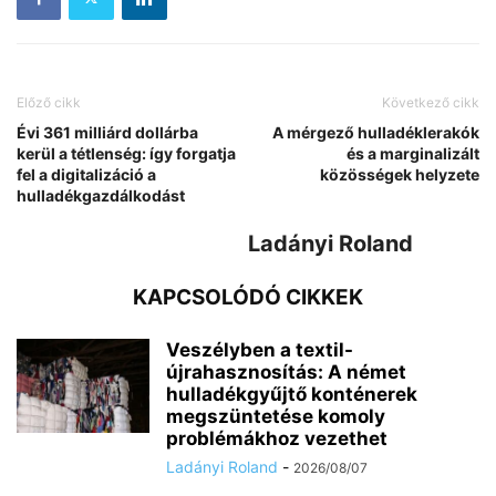
Előző cikk
Következő cikk
Évi 361 milliárd dollárba
A mérgező hulladéklerakók
kerül a tétlenség: így forgatja
és a marginalizált
fel a digitalizáció a
közösségek helyzete
hulladékgazdálkodást
Ladányi Roland
KAPCSOLÓDÓ CIKKEK
Veszélyben a textil-
újrahasznosítás: A német
hulladékgyűjtő konténerek
megszüntetése komoly
problémákhoz vezethet
Ladányi Roland
-
2026/08/07