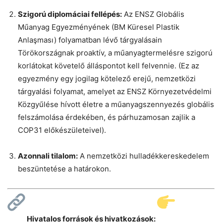
Szigorú diplomáciai fellépés:
Az ENSZ Globális
Műanyag Egyezményének (BM Küresel Plastik
Anlaşması) folyamatban lévő tárgyalásain
Törökországnak proaktív, a műanyagtermelésre szigorú
korlátokat követelő álláspontot kell felvennie. (Ez az
egyezmény egy jogilag kötelező erejű, nemzetközi
tárgyalási folyamat, amelyet az ENSZ Környezetvédelmi
Közgyűlése hívott életre a műanyagszennyezés globális
felszámolása érdekében, és párhuzamosan zajlik a
COP31 előkészületeivel).
Azonnali tilalom:
A nemzetközi hulladékkereskedelem
beszüntetése a határokon.
Hivatalos források és hivatkozások: