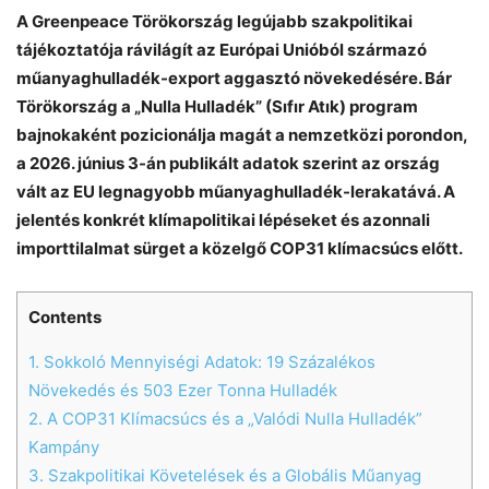
A Greenpeace Törökország legújabb szakpolitikai
tájékoztatója rávilágít az Európai Unióból származó
műanyaghulladék-export aggasztó növekedésére. Bár
Törökország a „Nulla Hulladék” (Sıfır Atık) program
bajnokaként pozicionálja magát a nemzetközi porondon,
a 2026. június 3-án publikált adatok szerint az ország
vált az EU legnagyobb műanyaghulladék-lerakatává. A
jelentés konkrét klímapolitikai lépéseket és azonnali
importtilalmat sürget a közelgő COP31 klímacsúcs előtt.
Contents
Chat
Close
Mr wAIste
1.
Sokkoló Mennyiségi Adatok: 19 Százalékos
Növekedés és 503 Ezer Tonna Hulladék
Helló! Miben segíthetek ma?
2.
A COP31 Klímacsúcs és a „Valódi Nulla Hulladék”
Kampány
3.
Szakpolitikai Követelések és a Globális Műanyag