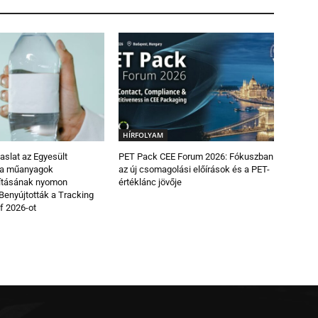
HÍRFOLYAM
vaslat az Egyesült
PET Pack CEE Forum 2026: Fókuszban
 a műanyagok
az új csomagolási előírások és a PET-
ításának nyomon
értéklánc jövője
Benyújtották a Tracking
of 2026-ot