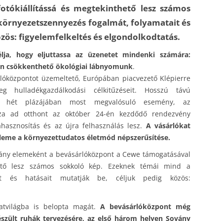
otókiállítássá és megtekinthető lesz számos
környezetszennyezés fogalmát, folyamatait és
özös: figyelemfelkeltés és elgondolkodtatás.
lja, hogy eljuttassa az üzenetet mindenki számára:
en csökkenthető ökológiai lábnyomunk
.
lóközpontot üzemeltető, Európában piacvezető Klépierre
eg hulladékgazdálkodási célkitűzéseit. Hosszú távú
ág hét plázájában most megvalósuló esemény, az
za ad otthont az október 24-én kezdődő rendezvény
hasznosítás és az újra felhasználás lesz.
A vásárlókat
leme a környezettudatos életmód népszerűsítése.
mpány elemeként a bevásárlóközpont a Cewe támogatásával
thető lesz számos sokkoló kép. Ezeknek témái mind a
ait és hatásait mutatják be, céljuk pedig közös:
atvilágba is belopta magát.
A bevásárlóközpont még
észült ruhák tervezésére, az első három helyen Sovány