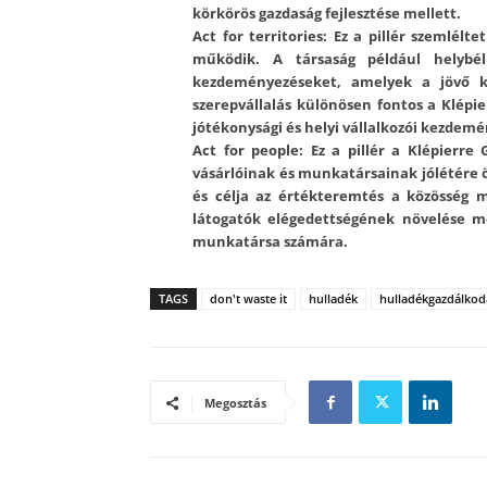
körkörös gazdaság fejlesztése mellett.
Act for territories: Ez a pillér szemlélt
működik. A társaság például helybél
kezdeményezéseket, amelyek a jövő ker
szerepvállalás különösen fontos a Klépie
jótékonysági és helyi vállalkozói kezde
Act for people: Ez a pillér a Klépierr
vásárlóinak és munkatársainak jólétére ös
és célja az értékteremtés a közösség m
látogatók elégedettségének növelése me
munkatársa számára.
TAGS
don't waste it
hulladék
hulladékgazdálkod
Megosztás