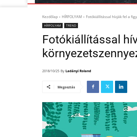
Kezdőlap
HÍRFOLYAM
Fotókiállítással hívják fel a
HÍRFOLYAM
TREND
Fotókiállítással hí
környezetszennye
By
Ladányi Roland
2018/10/25
Megosztás