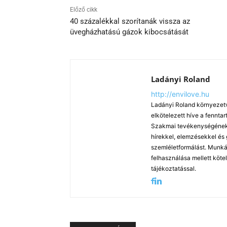
Előző cikk
40 százalékkal szorítanák vissza az
üvegházhatású gázok kibocsátását
Ladányi Roland
http://envilove.hu
Ladányi Roland környezetv
elkötelezett híve a fennt
Szakmai tevékenységének k
hírekkel, elemzésekkel és
szemléletformálást. Munká
felhasználása mellett köte
tájékoztatással.