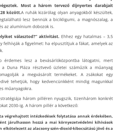
végeztek.
Most a három tervező díjnyertes darabjait
28 között.
A ruhák kizárólag olyan anyagokból készültek,
található lesz bennük a bicikligumi, a magnószalag, a
és az alumínium dobozok is.
yiket választod?” aktivitást.
Ehhez egy hatalmas – 3,5
 felhívják a figyelmet: ha elpusztítjuk a fákat, amelyek az
k.
 érdemes lesz a bevásárlóközpontba látogatni, mert
: a Duna Pláza résztvevő üzletei száműzik a műanyag
somagolják a megvásárolt termékeket. A zsákokat egy
yedivé tehetjük, hogy kedvencünkként mindig magunkkal
ges műanyagokra.
ratégiája három pilléren nyugszik, tizenhárom konkrét
tokat 2030-ig. A három pillér a következő:
8 óta végrehajtott intézkedések folytatása annak érdekében,
ként járulhasson hozzá a mai környezetvédelmi kihívások
 elkötelezett az alacsony szén-dioxid-kibocsátású jövő és a