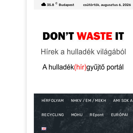
C
35.8
Budapest
csütörtök, augusztus 6, 2026
HÍRFOLYAM
NHKV / EM / MEKH
AMI SOK A
RECYCLING
MOHU
REpont
EURÓPAI