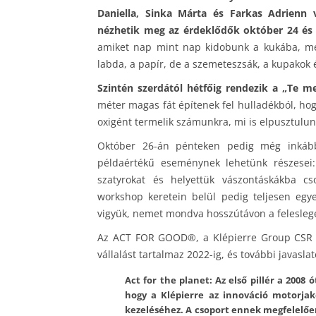
Daniella, Sinka Márta és Farkas Adrienn 
nézhetik meg az érdeklődők október 24 és 
amiket nap mint nap kidobunk a kukába, meg
labda, a papír, de a szemeteszsák, a kupakok 
Szintén szerdától hétfőig rendezik a „Te mel
méter magas fát építenek fel hulladékból, hogy
oxigént termelik számunkra, mi is elpusztulun
Október 26-án pénteken pedig még inkább
példaértékű eseménynek lehetünk részesei
szatyrokat és helyettük vászontáskákba c
workshop keretein belül pedig teljesen eg
vigyük, nemet mondva hosszútávon a felesle
Az ACT FOR GOOD®, a Klépierre Group CSR st
vállalást tartalmaz 2022-ig, és további javasla
Act for the planet: Az első pillér a 200
hogy a Klépierre az innováció motorja
kezeléséhez. A csoport ennek megfelelően