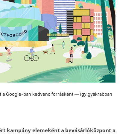
et a Google-ban kedvenc forrásként — így gyakrabban
ldért kampány elemeként a bevásárlóközpont a