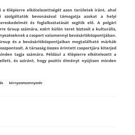
eti a Klépierre elkötelezettségét azon területek iránt, ahol
i szolgáltatók bevonásával támogatja azokat a helyi
eskedelmét és foglalkoztatását segítik elő. A polgári
rre Group számára, ezért külön teret biztosít a kulturális,
ményezéseknek a csoport valamennyi bevásárlóközpontjában.
e Group és a bevásárlóközpontjaiban megtalálható márkák
szpontosít. A társaság összes érintett csoportjára kiterjed
inden tagja számára. Például a Klépierre elkötelezett a
llett, és aziránt, hogy pozitív élményt nyújtson minden
ás
környezetszennyezés