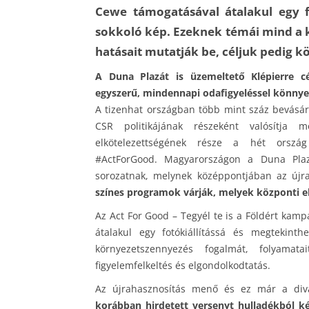
Cewe támogatásával átalakul egy f
sokkoló kép. Ezeknek témái mind a 
hatásait mutatják be, céljuk pedig k
A Duna Plazát is üzemeltető Klépierre cé
egyszerű, mindennapi odafigyeléssel könny
A tizenhat országban több mint száz bevásár
CSR politikájának részeként valósítja m
elkötelezettségének része a hét orsz
#ActForGood. Magyarországon a Duna Pla
sorozatnak, melynek középpontjában az újra
színes programok várják, melyek központi e
Az Act For Good – Tegyél te is a Földért ka
átalakul egy fotókiállítássá és megtekin
környezetszennyezés fogalmát, folyamat
figyelemfelkeltés és elgondolkodtatás.
Az újrahasznosítás menő és ez már a div
korábban hirdetett versenyt hulladékból k