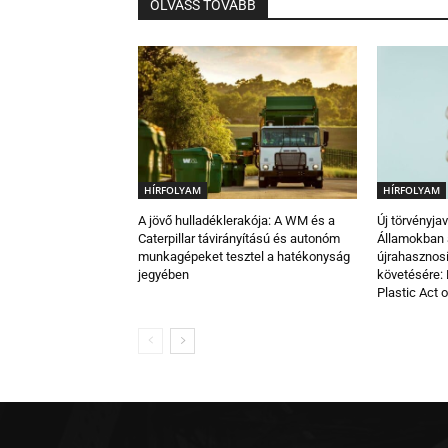
OLVASS TOVÁBB
HÍRFOLYAM
HÍRFOLYAM
A jövő hulladéklerakója: A WM és a
Új törvényja
Caterpillar távirányítású és autonóm
Államokban
munkagépeket tesztel a hatékonyság
újrahasznos
jegyében
követésére: 
Plastic Act 