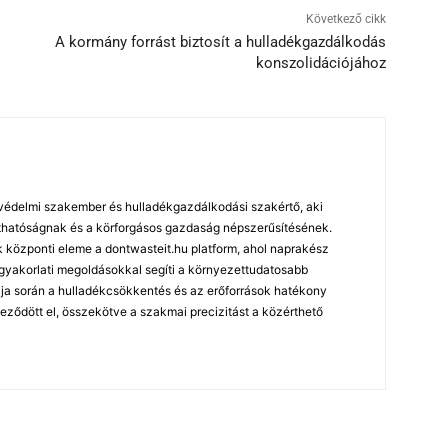
Következő cikk
A kormány forrást biztosít a hulladékgazdálkodás
konszolidációjához
édelmi szakember és hulladékgazdálkodási szakértő, aki
arthatóságnak és a körforgásos gazdaság népszerűsítésének.
özponti eleme a dontwasteit.hu platform, ahol naprakész
 gyakorlati megoldásokkal segíti a környezettudatosabb
ja során a hulladékcsökkentés és az erőforrások hatékony
leződött el, összekötve a szakmai precizitást a közérthető