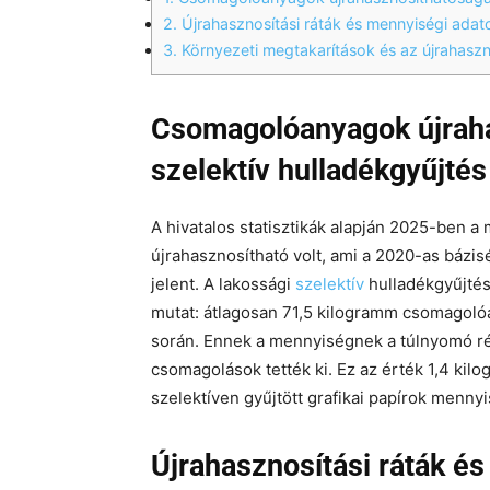
2.
Újrahasznosítási ráták és mennyiségi adat
3.
Környezeti megtakarítások és az újrahaszn
Csomagolóanyagok újraha
szelektív hulladékgyűjté
A hivatalos statisztikák alapján 2025-ben
újrahasznosítható volt, ami a 2020-as bázi
jelent. A lakossági
szelektív
hulladékgyűjté
mutat: átlagosan 71,5 kilogramm csomagolóa
során. Ennek a mennyiségnek a túlnyomó rés
csomagolások tették ki. Ez az érték 1,4 ki
szelektíven gyűjtött grafikai papírok menny
Újrahasznosítási ráták é