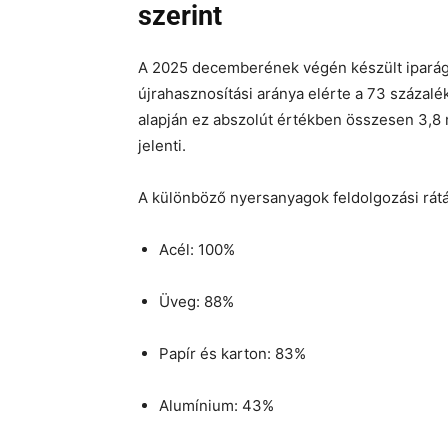
szerint
A 2025 decemberének végén készült iparági
újrahasznosítási aránya elérte a 73 százal
alapján ez abszolút értékben összesen 3,8 
jelenti.
A különböző nyersanyagok feldolgozási rátá
Acél: 100%
Üveg: 88%
Papír és karton: 83%
Alumínium: 43%