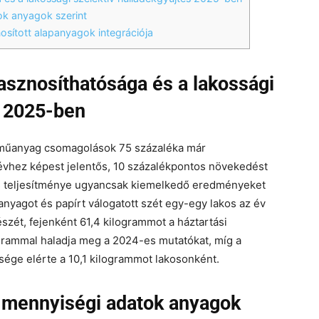
ok anyagok szerint
osított alapanyagok integrációja
sznosíthatósága és a lakossági
s 2025-ben
 a műanyag csomagolások 75 százaléka már
sévhez képest jelentős, 10 százalékpontos növekedést
s teljesítménye ugyancsak kiemelkedő eredményeket
nyagot és papírt válogatott szét egy-egy lakos az év
zét, fejenként 61,4 kilogrammot a háztartási
logrammal haladja meg a 2024-es mutatókat, míg a
isége elérte a 10,1 kilogrammot lakosonként.
s mennyiségi adatok anyagok