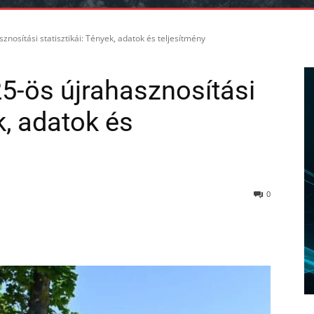
nosítási statisztikái: Tények, adatok és teljesítmény
5-ös újrahasznosítási
k, adatok és
0