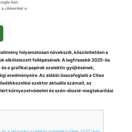
Google-ban
a cikkeinket a
jesítmény folyamatosan növekszik, köszönhetően a
ok elkötelezett fellépésének. A legfrissebb 2025-ös
s a grafikai papírok szelektív gyűjtésének,
gi eredményeire. Az alábbi összefoglaló a Citeo
ulladékkezelési szektor aktuális számait, az
elért környezetvédelmi és szén-dioxid-megtakarítási
s a lakossági szelektív hulladékgyűjtés 2025-ben