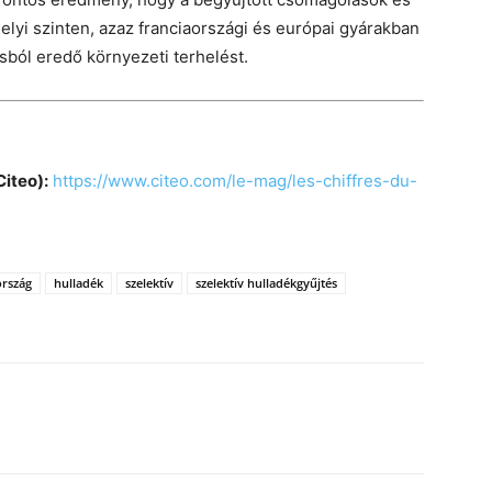
helyi szinten, azaz franciaországi és európai gyárakban
ásból eredő környezeti terhelést.
Citeo):
https://www.citeo.com/le-mag/les-chiffres-du-
ország
hulladék
szelektív
szelektív hulladékgyűjtés