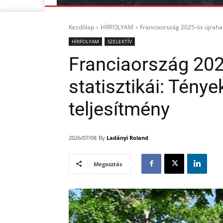
Kezdőlap
HÍRFOLYAM
Franciaország 2025-ös újrahasz
HÍRFOLYAM
SZELEKTÍV
Franciaország 202
statisztikái: Ténye
teljesítmény
By
Ladányi Roland
2026/07/08
Megosztás