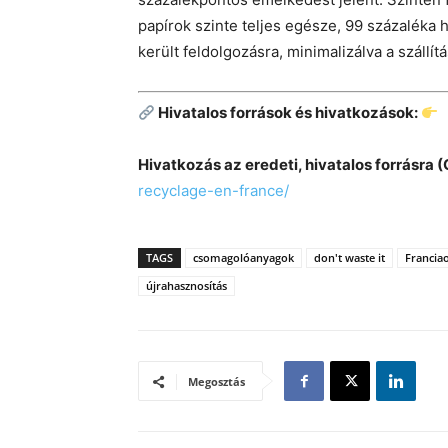
papírok szinte teljes egésze, 99 százaléka 
került feldolgozásra, minimalizálva a szállít
Hivatalos források és hivatkozások:
Hivatkozás az eredeti, hivatalos forrásra (
recyclage-en-france/
TAGS
csomagolóanyagok
don't waste it
Francia
újrahasznosítás
Megosztás