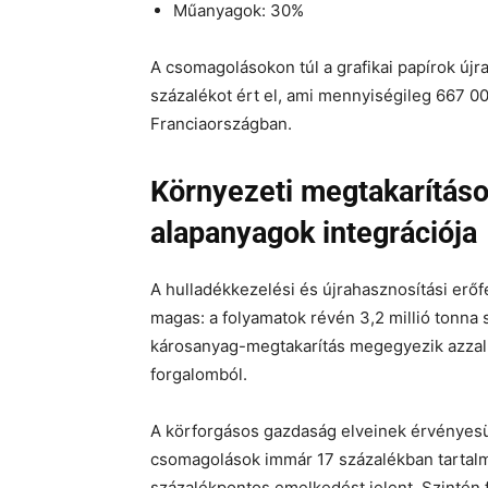
Műanyagok: 30%
A csomagolásokon túl a grafikai papírok újr
százalékot ért el, ami mennyiségileg 667 00
Franciaországban.
Környezeti megtakarításo
alapanyagok integrációja
A hulladékkezelési és újrahasznosítási erőf
magas: a folyamatok révén 3,2 millió tonna s
károsanyag-megtakarítás megegyezik azzal, 
forgalomból.
A körforgásos gazdaság elveinek érvényesü
csomagolások immár 17 százalékban tartalm
százalékpontos emelkedést jelent. Szintén