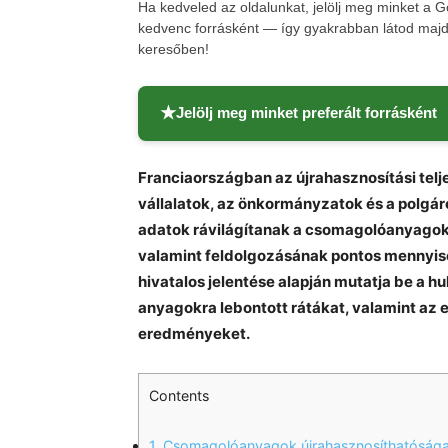
Ha kedveled az oldalunkat, jelölj meg minket a 
kedvenc forrásként — így gyakrabban látod majd 
keresőben!
★
Jelölj meg minket preferált forrásként
Franciaországban az újrahasznosítási tel
vállalatok, az önkormányzatok és a polgár
adatok rávilágítanak a csomagolóanyagok é
valamint feldolgozásának pontos mennyisé
hivatalos jelentése alapján mutatja be a h
anyagokra lebontott rátákat, valamint az 
eredményeket.
Contents
1.
Csomagolóanyagok újrahasznosíthatósága é