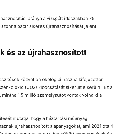
ahasznosítási aránya a vizsgált időszakban 75
0 tonna papír sikeres újrahasznosítását jelenti
k és az újrahasznosított
eszítések közvetlen ökológiai haszna kifejezetten
zén-dioxid (CO2) kibocsátását sikerült elkerülni. Ez a
mintha 1,5 millió személyautót vontak volna ki a
lését mutatja, hogy a háztartási műanyag
aznak újrahasznosított alapanyagokat, ami 2021 óta 4
 fontos eredmény, hogy a begyűjtött csomagolások és