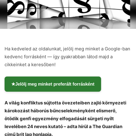
Ha kedveled az oldalunkat, jelölj meg minket a Google-ban
kedvenc forrásként — így gyakrabban látod majd a
cikkeinket a keresőben!
★
Jelölj meg minket preferált forrásként
A világ konfliktus sújtotta övezeteiben zajló környezeti
károkozást háborús bűncselekményként elismerő,
Chat
Close
Mr wAIste
ötödik genfi egyezmény elfogadását sürgeti nyílt
levelében 24 neves kutató – adta hírül a The Guardian
Helló! Miben segíthetek ma?
című brit lap honlapja.