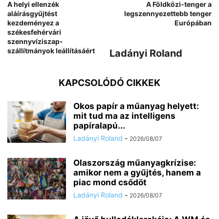
A helyi ellenzék
A Földközi-tenger a
aláírásgyűjtést
legszennyezettebb tenger
kezdeményez a
Európában
székesfehérvári
szennyvíziszap-
szállítmányok leállításáért
Ladányi Roland
KAPCSOLÓDÓ CIKKEK
Okos papír a műanyag helyett:
mit tud ma az intelligens
papíralapú...
Ladányi Roland
-
2026/08/07
Olaszország műanyagkrízise:
amikor nem a gyűjtés, hanem a
piac mond csődöt
Ladányi Roland
-
2026/08/07