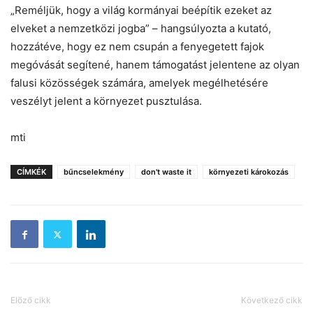
„Reméljük, hogy a világ kormányai beépítik ezeket az
elveket a nemzetközi jogba” – hangsúlyozta a kutató,
hozzátéve, hogy ez nem csupán a fenyegetett fajok
megóvását segítené, hanem támogatást jelentene az olyan
falusi közösségek számára, amelyek megélhetésére
veszélyt jelent a környezet pusztulása.
mti
CÍMKÉK
bűncselekmény
don't waste it
környezeti károkozás
Előző cikk
Következő cikk