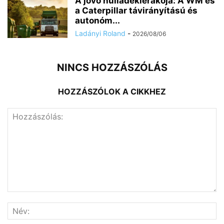
A jövő hulladéklerakója: A WM és
a Caterpillar távirányítású és
autonóm...
Ladányi Roland
-
2026/08/06
NINCS HOZZÁSZÓLÁS
HOZZÁSZÓLOK A CIKKHEZ