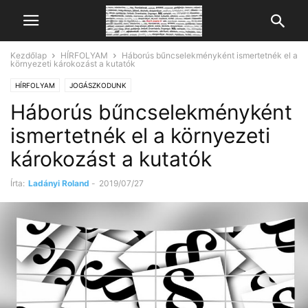
Kezdőlap
HÍRFOLYAM
Háborús bűncselekményként ismertetnék el a
környezeti károkozást a kutatók
HÍRFOLYAM
JOGÁSZKODUNK
Háborús bűncselekményként
ismertetnék el a környezeti
károkozást a kutatók
Írta:
Ladányi Roland
-
2019/07/27