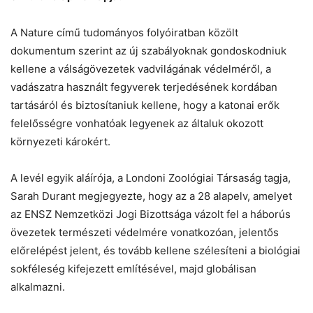
A Nature című tudományos folyóiratban közölt
dokumentum szerint az új szabályoknak gondoskodniuk
kellene a válságövezetek vadvilágának védelméről, a
vadászatra használt fegyverek terjedésének kordában
tartásáról és biztosítaniuk kellene, hogy a katonai erők
felelősségre vonhatóak legyenek az általuk okozott
környezeti károkért.
A levél egyik aláírója, a Londoni Zoológiai Társaság tagja,
Sarah Durant megjegyezte, hogy az a 28 alapelv, amelyet
az ENSZ Nemzetközi Jogi Bizottsága vázolt fel a háborús
övezetek természeti védelmére vonatkozóan, jelentős
előrelépést jelent, és tovább kellene szélesíteni a biológiai
sokféleség kifejezett említésével, majd globálisan
alkalmazni.