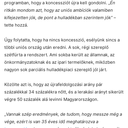
programban, hogy a koncessziót újra kell gondolni. „
Én
ritkán mondom azt, hogy az uniós ambíciók valamiben
kifejezetten jók, de pont a hulladékban szerintem jók”
–
tette hozzá.
Úgy folytatta, hogy ha nincs koncesszió, esélyünk sincs a
többi uniós ország után eredni. A sok, régi szereplő
szétfúrta a rendszert. Ami sokba került az államnak, az
önkormányzatoknak és az ipari termelőknek, miközben
nagyon sok parciális hulladékpiaci szereplő jól járt.
Közölte azt is, hogy az újrafeldolgozási arány pár
százalékkal 34 százalékra nőtt, és a lerakási arányt sikerült
végre 50 százalék alá levinni Magyarországon.
„
Vannak szép eredmények, de tudom, hogy messze még a
vége, ezért is van 35 éves idő meghatározva a