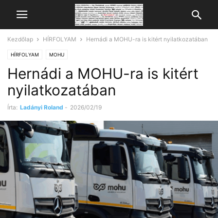
Kezdőlap
HÍRFOLYAM
Hernádi a MOHU-ra is kitért nyilatkozatában
HÍRFOLYAM
MOHU
Hernádi a MOHU-ra is kitért
nyilatkozatában
Írta:
Ladányi Roland
-
2026/02/19