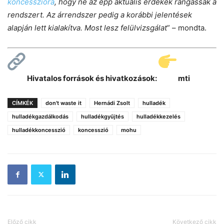
koncesszióra
, hogy ne az épp aktuális érdekek rángassák a
rendszert. Az árrendszer pedig a korábbi jelentések
alapján lett kialakítva. Most lesz felülvizsgálat
” – mondta.
Hivatalos források és hivatkozások:
mti
CÍMKÉK
don't waste it
Hernádi Zsolt
hulladék
hulladékgazdálkodás
hulladékgyűjtés
hulladékkezelés
hulladékkoncesszió
koncesszió
mohu
Előző cikk
Következő cikk