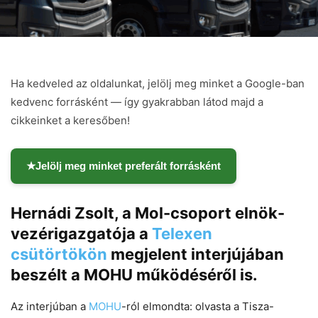
Ha kedveled az oldalunkat, jelölj meg minket a Google-ban
kedvenc forrásként — így gyakrabban látod majd a
cikkeinket a keresőben!
★
Jelölj meg minket preferált forrásként
Hernádi Zsolt, a Mol-csoport elnök-
vezérigazgatója a
Telexen
csütörtökön
megjelent interjújában
Chat
Close
Mr wAIste
beszélt a MOHU működéséről is.
Az interjúban a
MOHU
-ról elmondta: olvasta a Tisza-
Helló! Miben segíthetek ma?