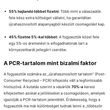
55% hajlandó többet fizetni:
Több mint a válaszadók
fele kész extra költséget vállalni, ha garantáltan
újrahasznosított alapanyagból készült csomagolást kap.
45% fizetne 5%-kal többet:
A fogyasztók közel fele
egy 5%-os áremelést is elfogadhatónak tart a
környezetbarát jellegért cserébe.
A PCR-tartalom mint bizalmi faktor
A fogyasztók számára az „újrahasznosított tartalom” (Post-
Consumer Recycled – PCR) kifejezés vált a legfontosabb
hívószóvá. A kutatás szerint a vásárlók
70%-a
keresi
kifejezetten azokat a jelöléseket a csomagoláson, amelyek
igazolják a PCR-tartalom jelenlétét. Érdekesség, hogy a
fogyasztók ma már különbséget tudnak tenni a „többször