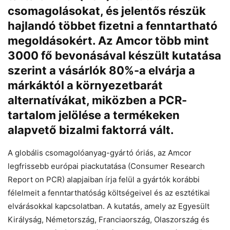
csomagolásokat, és jelentős részük
hajlandó többet fizetni a fenntartható
megoldásokért. Az Amcor több mint
Chat
Close
Mr wAIste
3000 fő bevonásával készült kutatása
szerint a vásárlók 80%-a elvárja a
Helló! Miben segíthetek ma?
márkáktól a környezetbarát
alternatívákat, miközben a PCR-
tartalom jelölése a termékeken
alapvető bizalmi faktorrá vált.
A globális csomagolóanyag-gyártó óriás, az Amcor
legfrissebb európai piackutatása (Consumer Research
Report on PCR) alapjaiban írja felül a gyártók korábbi
félelmeit a fenntarthatóság költségeivel és az esztétikai
elvárásokkal kapcsolatban. A kutatás, amely az Egyesült
Királyság, Németország, Franciaország, Olaszország és