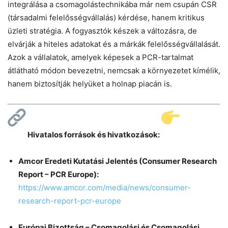
integrálása a csomagolástechnikába már nem csupán CSR
(társadalmi felelősségvállalás) kérdése, hanem kritikus
üzleti stratégia. A fogyasztók készek a változásra, de
elvárják a hiteles adatokat és a márkák felelősségvállalását.
Azok a vállalatok, amelyek képesek a PCR-tartalmat
átlátható módon bevezetni, nemcsak a környezetet kímélik,
hanem biztosítják helyüket a holnap piacán is.
Hivatalos források és hivatkozások:
Amcor Eredeti Kutatási Jelentés (Consumer Research
Report – PCR Europe):
https://www.amcor.com/media/news/consumer-
research-report-pcr-europe
Európai Bizottság – Csomagolási és Csomagolási