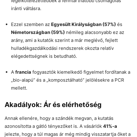
legelkötelezettebbek a fenntarthatóbb csomagolás
iránti váltásra.
Ezzel szemben az
Egyesült Királyságban (57%)
és
Németországban (59%)
némileg alacsonyabb ez az
arány, ami a kutatók szerint a már meglévő, fejlett
hulladékgazdálkodási rendszerek okozta relatív
elégedettségnek is betudható.
A
francia
fogyasztók kiemelkedő figyelmet fordítanak a
„bio-alapú” és a „komposztálható” jelölésekre a PCR
mellett.
Akadályok: Ár és elérhetőség
Annak ellenére, hogy a szándék megvan, a kutatás
azonosította a gátló tényezőket is. A vásárlók
41%-a
jelezte, hogy a túl magas ár még mindig visszatartja őket a