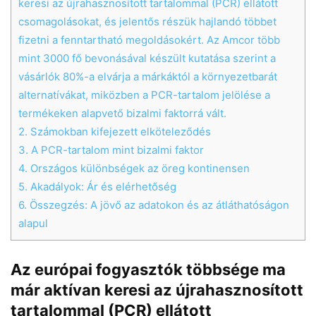
keresi az újrahasznosított tartalommal (PCR) ellátott
csomagolásokat, és jelentős részük hajlandó többet
fizetni a fenntartható megoldásokért. Az Amcor több
mint 3000 fő bevonásával készült kutatása szerint a
vásárlók 80%-a elvárja a márkáktól a környezetbarát
alternatívákat, miközben a PCR-tartalom jelölése a
termékeken alapvető bizalmi faktorrá vált.
2.
Számokban kifejezett elköteleződés
3.
A PCR-tartalom mint bizalmi faktor
4.
Országos különbségek az öreg kontinensen
5.
Akadályok: Ár és elérhetőség
6.
Összegzés: A jövő az adatokon és az átláthatóságon
alapul
Az európai fogyasztók többsége ma
már aktívan keresi az újrahasznosított
tartalommal (PCR) ellátott