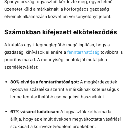
Spanyolország fogyasztóit kérdezte meg, egyértelmű
üzenetet küld a márkáknak: a körforgásos gazdaság
elveinek alkalmazása közvetlen versenyelőnyt jelent.
Számokban kifejezett elköteleződés
A kutatás egyik legmeglepőbb megállapítása, hogy a
gazdasági kihívások ellenére a
fenntarthatóság
továbbra is
prioritás marad. A mennyiségi adatok jól mutatják a
szemléletváltást:
80% elvárja a fenntarthatóságot:
A megkérdezettek
nyolcvan százaléka szerint a márkáknak kötelességük
lenne fenntarthatóbb csomagolást használniuk.
67% vásárol tudatosan:
A fogyasztók kétharmada
állítja, hogy az elmúlt években megváltoztatta vásárlási
szokásait a környezetvédelem érdekében.