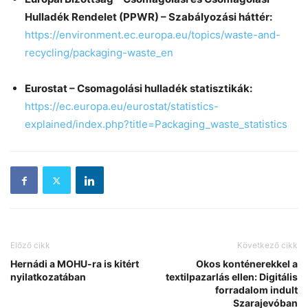
Hulladék Rendelet (PPWR) – Szabályozási háttér:
https://environment.ec.europa.eu/topics/waste-and-
recycling/packaging-waste_en
Eurostat – Csomagolási hulladék statisztikák:
https://ec.europa.eu/eurostat/statistics-
explained/index.php?title=Packaging_waste_statistics
Előző cikk
Következő cikk
Hernádi a MOHU-ra is kitért
Okos konténerekkel a
nyilatkozatában
textilpazarlás ellen: Digitális
forradalom indult
Szarajevóban