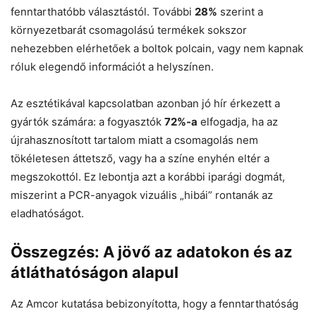
fenntarthatóbb választástól. További
28%
szerint a
környezetbarát csomagolású termékek sokszor
nehezebben elérhetőek a boltok polcain, vagy nem kapnak
róluk elegendő információt a helyszínen.
Az esztétikával kapcsolatban azonban jó hír érkezett a
gyártók számára: a fogyasztók
72%-a
elfogadja, ha az
újrahasznosított tartalom miatt a csomagolás nem
tökéletesen áttetsző, vagy ha a színe enyhén eltér a
megszokottól. Ez lebontja azt a korábbi iparági dogmát,
miszerint a PCR-anyagok vizuális „hibái” rontanák az
eladhatóságot.
Összegzés: A jövő az adatokon és az
átláthatóságon alapul
Az Amcor kutatása bebizonyította, hogy a fenntarthatóság