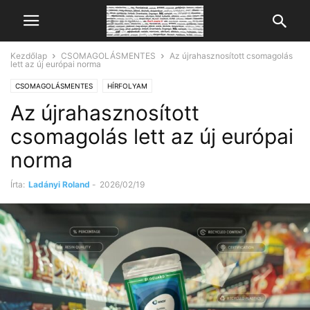
Kezdőlap
CSOMAGOLÁSMENTES
Az újrahasznosított csomagolás
lett az új európai norma
CSOMAGOLÁSMENTES
HÍRFOLYAM
Az újrahasznosított
csomagolás lett az új európai
norma
Írta:
Ladányi Roland
-
2026/02/19