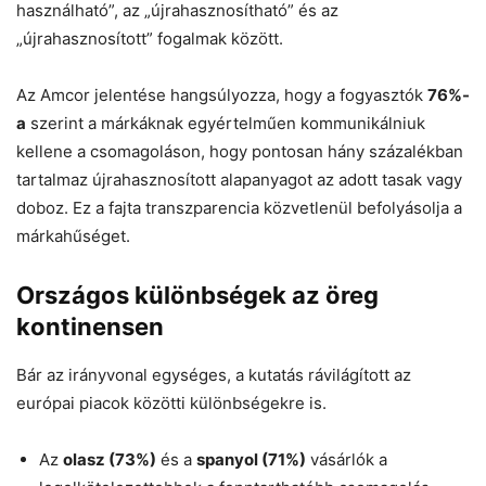
használható”, az „újrahasznosítható” és az
„újrahasznosított” fogalmak között.
Az Amcor jelentése hangsúlyozza, hogy a fogyasztók
76%-
a
szerint a márkáknak egyértelműen kommunikálniuk
kellene a csomagoláson, hogy pontosan hány százalékban
tartalmaz újrahasznosított alapanyagot az adott tasak vagy
doboz. Ez a fajta transzparencia közvetlenül befolyásolja a
márkahűséget.
Országos különbségek az öreg
kontinensen
Bár az irányvonal egységes, a kutatás rávilágított az
európai piacok közötti különbségekre is.
Az
olasz (73%)
és a
spanyol (71%)
vásárlók a