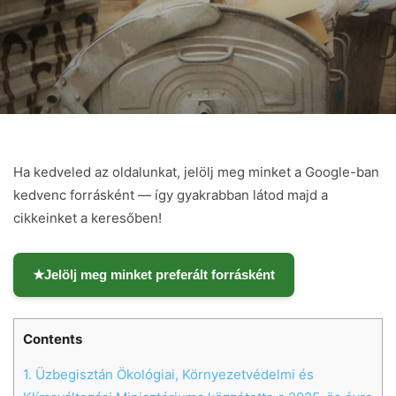
Ha kedveled az oldalunkat, jelölj meg minket a Google-ban
kedvenc forrásként — így gyakrabban látod majd a
cikkeinket a keresőben!
★
Jelölj meg minket preferált forrásként
Contents
1.
Üzbegisztán Ökológiai, Környezetvédelmi és