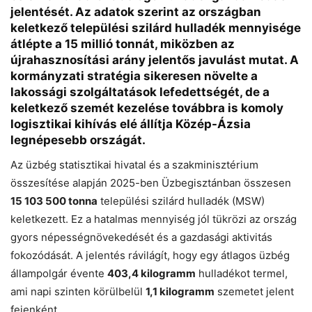
Chat
Close
Mr wAIste
jelentését. Az adatok szerint az országban
keletkező települési szilárd hulladék mennyisége
átlépte a 15 millió tonnát, miközben az
Helló! Miben segíthetek ma?
újrahasznosítási arány jelentős javulást mutat. A
kormányzati stratégia sikeresen növelte a
lakossági szolgáltatások lefedettségét, de a
keletkező szemét kezelése továbbra is komoly
logisztikai kihívás elé állítja Közép-Ázsia
legnépesebb országát.
Az üzbég statisztikai hivatal és a szakminisztérium
összesítése alapján 2025-ben Üzbegisztánban összesen
15 103 500 tonna
települési szilárd hulladék (MSW)
keletkezett. Ez a hatalmas mennyiség jól tükrözi az ország
gyors népességnövekedését és a gazdasági aktivitás
fokozódását. A jelentés rávilágít, hogy egy átlagos üzbég
állampolgár évente
403,4 kilogramm
hulladékot termel,
ami napi szinten körülbelül
1,1 kilogramm
szemetet jelent
fejenként.