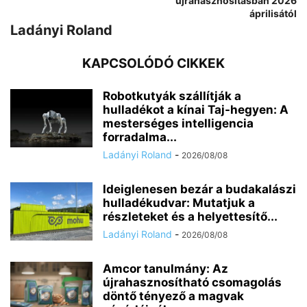
újrahasznosításban 2026
áprilisától
Ladányi Roland
KAPCSOLÓDÓ CIKKEK
Robotkutyák szállítják a
hulladékot a kínai Taj-hegyen: A
mesterséges intelligencia
forradalma...
Ladányi Roland
-
2026/08/08
Ideiglenesen bezár a budakalászi
hulladékudvar: Mutatjuk a
részleteket és a helyettesítő...
Ladányi Roland
-
2026/08/08
Amcor tanulmány: Az
újrahasznosítható csomagolás
döntő tényező a magvak