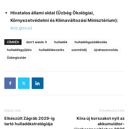
Hivatalos állami oldal (Üzbég Ökológiai,
Környezetvédelmi és Klímaváltozási Minisztérium):
eco.gov.uz
CÍMKÉK
don't waste it
hulladék
hulladékgazdálkodás
hulladékgyűjtés
hulladékkezelés
szemétdíj
újrahasznosítás
Üzbegisztán
Előző cikk
Következő cikk
Elkészült Zágráb 2029-ig
Kína új korszakot nyit az
tartó hulladékstratégiája
akkumulátor-