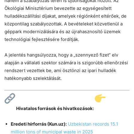
hanem a szabályozás terén is újdonságokat hozott. Az
Ökológiai Minisztérium bevezette az egységesített
hulladékszállítási díjakat, amelyek régiónként eltérőek, de
központilag szabályozottak. A bevételeket közvetlenül a
géppark modernizálására és az újrahasznosító üzemek
technológiai fejlesztésére fordítják.
A jelentés hangsúlyozza, hogy a „szennyező fizet” elv
alapján a vállalati szektor számára is szigorúbb ellenőrzési
rendszert vezettek be, ami ösztönzi az ipari hulladék
hatékonyabb szelektálását.
Hivatalos források és hivatkozások:
Eredeti hírforrás (Kun.uz):
Uzbekistan records 15.1
million tons of municipal waste in 2025