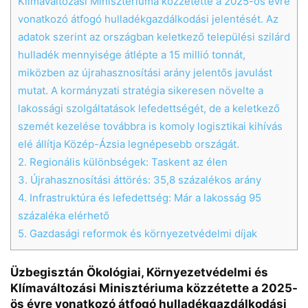
Klímaváltozási Minisztériuma közzétette a 2025-ös évre
vonatkozó átfogó hulladékgazdálkodási jelentését. Az
adatok szerint az országban keletkező települési szilárd
hulladék mennyisége átlépte a 15 millió tonnát,
miközben az újrahasznosítási arány jelentős javulást
mutat. A kormányzati stratégia sikeresen növelte a
lakossági szolgáltatások lefedettségét, de a keletkező
szemét kezelése továbbra is komoly logisztikai kihívás
elé állítja Közép-Ázsia legnépesebb országát.
2.
Regionális különbségek: Taskent az élen
3.
Újrahasznosítási áttörés: 35,8 százalékos arány
4.
Infrastruktúra és lefedettség: Már a lakosság 95
százaléka elérhető
5.
Gazdasági reformok és környezetvédelmi díjak
Üzbegisztán Ökológiai, Környezetvédelmi és
Klímaváltozási Minisztériuma közzétette a 2025-
ös évre vonatkozó átfogó hulladékgazdálkodási