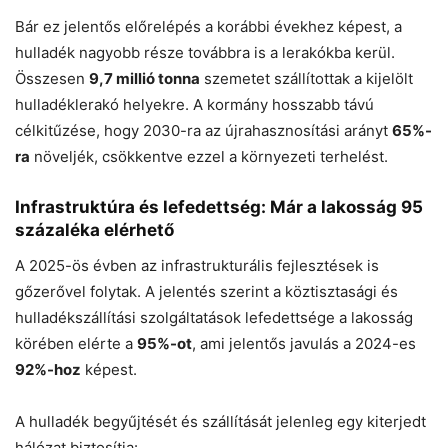
Bár ez jelentős előrelépés a korábbi évekhez képest, a
hulladék nagyobb része továbbra is a lerakókba kerül.
Összesen
9,7 millió tonna
szemetet szállítottak a kijelölt
hulladéklerakó helyekre. A kormány hosszabb távú
célkitűzése, hogy 2030-ra az újrahasznosítási arányt
65%-
ra
növeljék, csökkentve ezzel a környezeti terhelést.
Infrastruktúra és lefedettség: Már a lakosság 95
százaléka elérhető
A 2025-ös évben az infrastrukturális fejlesztések is
gőzerővel folytak. A jelentés szerint a köztisztasági és
hulladékszállítási szolgáltatások lefedettsége a lakosság
körében elérte a
95%-ot
, ami jelentős javulás a 2024-es
92%-hoz
képest.
A hulladék begyűjtését és szállítását jelenleg egy kiterjedt
hálózat biztosítja: