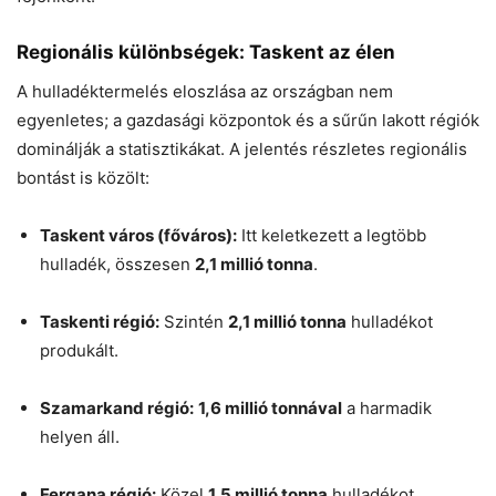
Regionális különbségek: Taskent az élen
A hulladéktermelés eloszlása az országban nem
egyenletes; a gazdasági központok és a sűrűn lakott régiók
dominálják a statisztikákat. A jelentés részletes regionális
bontást is közölt:
Taskent város (főváros):
Itt keletkezett a legtöbb
hulladék, összesen
2,1 millió tonna
.
Taskenti régió:
Szintén
2,1 millió tonna
hulladékot
produkált.
Szamarkand régió:
1,6 millió tonnával
a harmadik
helyen áll.
Fergana régió:
Közel
1,5 millió tonna
hulladékot