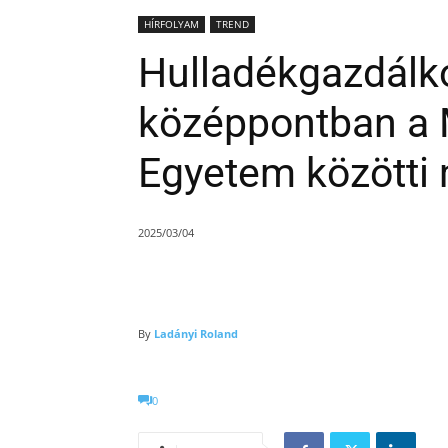
HÍRFOLYAM
TREND
Hulladékgazdálko
középpontban a 
Egyetem közötti
2025/03/04
By
Ladányi Roland
0