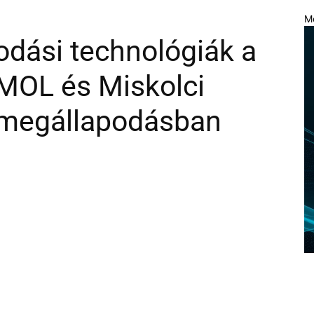
M
dási technológiák a
MOL és Miskolci
 megállapodásban