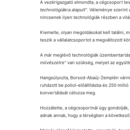
A vezérigazgató elmondta, a cégcsoport t
technológiákra alapult”
. Véleménye szerint a
nincsenek ilyen technológiák részben a vilá
Kiemelte, olyan megoldásokat kell találni,
teszik a vállalatcsoportot a megváltozott k
A már meglévő technológiák üzembentartás
művészetre”
van szükség, melyet az együtt
Hangsúlyozta, Borsod-Abaúj-Zemplén várme
ruházott be poliol-előállításba és 250 milli
konvertálását célozza meg.
Hozzátette, a cégcsoportnál úgy gondolják, 
adnak annak, hogy a térségben a következő 