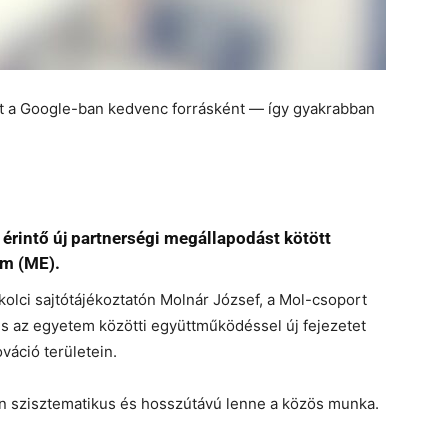
et a Google-ban kedvenc forrásként — így gyakrabban
 érintő új partnerségi megállapodást kötött
em (ME).
olci sajtótájékoztatón Molnár József, a Mol-csoport
 és az egyetem közötti együttműködéssel új fejezetet
ováció területein.
n szisztematikus és hosszútávú lenne a közös munka.