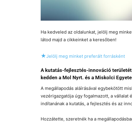
Ha kedveled az oldalunkat, jelölj meg mink
látod majd a cikkeinket a keresőben!
★
Jelölj meg minket preferált forrásként
A kutatás-fejlesztés-innováció területét
kedden a Mol Nyrt. és a Miskolci Egyet
A megállapodás aláírásával egybekötött misk
vezérigazgatója úgy fogalmazott, a vállalat
indítanának a kutatás, a fejlesztés és az inn
Hozzátette, szeretnék ha a megállapodásba