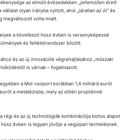
evékenysége az elmúlt évtizedekben
„jellemzően érett
 vállalat olyan irányba nyitott, ahol
„járatlan az út”
és
g megváltozott volta miatt.
 melyek a következő húsz évben is versenyképessé
örülmények és feltételrendszer között.
ához és az új innovációk végrehajtásához
„műszaki
működéstől is várnak – fogalmazott.
gyében a Mol-csoport korábban 1,4 milliárd eurót
ó eurót a metatézisbe, mely az etilén propilénné
a régi és az új technológiák kombinációja biztos alapot
húsz évben is legyen jövője a vegyipari termelésnek.