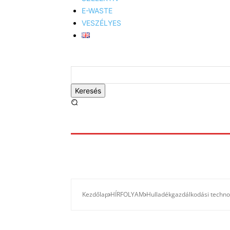
E-WASTE
VESZÉLYES
Keresés
Kezdőlap
HÍRFOLYAM
Hulladékgazdálkodási techno