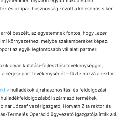
az egyetemmel folytatott együttműködésben
ék és az ipari hasznosság között a kölcsönös siker
 arról beszélt, az egyetemnek fontos, hogy
„ezer
almi környezethez, melybe szakembereket képez.
ort az egyik legfontosabb vállalati partner.
zik olyan kutatási-fejlesztési tevékenységgel,
i a cégcsoport tevékenységét – fűzte hozzá a rektor.
ektív
hulladékok újrahasznosítási és feldolgozási
 a hulladékfeldolgozásból származó termékek
olnár József vezérigazgató, Horváth Zita rektor és
s-Termelés Operáció ügyvezető igazgatója írták alá.