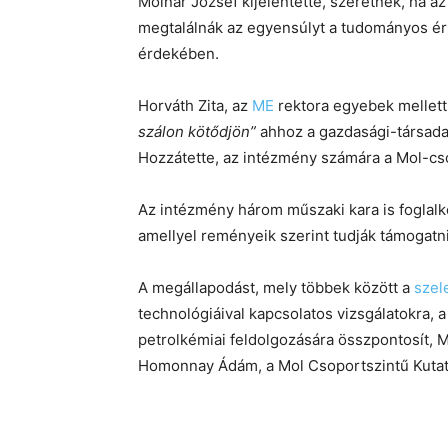
Molnár József kijelentette, szeretnék, ha 
megtalálnák az egyensúlyt a tudományos ért
érdekében.
Horváth Zita, az
ME
rektora egyebek mellett
szálon kötődjön”
ahhoz a gazdasági-társad
Hozzátette, az intézmény számára a Mol-csop
Az intézmény három műszaki kara is foglalko
amellyel reményeik szerint tudják támogatn
A megállapodást, mely többek között a
szel
technológiáival kapcsolatos vizsgálatokra,
petrolkémiai feldolgozására összpontosít, M
Homonnay Ádám, a Mol Csoportszintű Kutatá