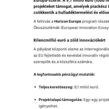
Európa-szerte. A 9,1 millió euró (több m
projekteket támogat, amelyek piackész in
csökkentik a hulladéktermelést és előse
A felhívás a
Horizon Europe
program részeké
Ökoszisztémák (European Innovation Ecosyste
Kilencmillió euró a zöld innovációkért
A pályázat központi eleme az interregionál
az EU fejlettebb és kevésbé innovatív régiói
szereplők és a közszféra számára.
A legfontosabb pénzügyi mutatók:
Teljes keretösszeg:
9,1 millió euró.
Projektalapú támogatás:
Egy-egy proje
igényelhet.