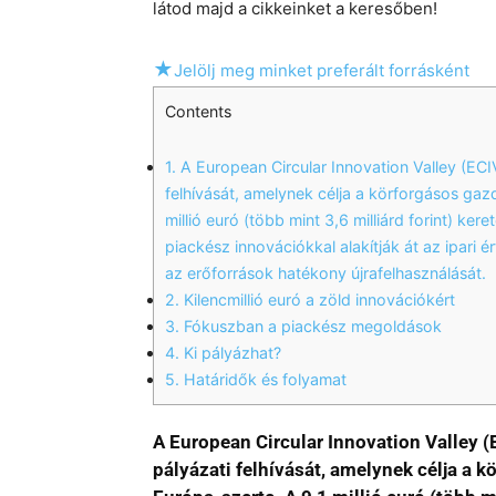
látod majd a cikkeinket a keresőben!
★
Jelölj meg minket preferált forrásként
Contents
1.
A European Circular Innovation Valley (ECIV
felhívását, amelynek célja a körforgásos gazd
millió euró (több mint 3,6 milliárd forint) k
piackész innovációkkal alakítják át az ipari é
az erőforrások hatékony újrafelhasználását.
2.
Kilencmillió euró a zöld innovációkért
3.
Fókuszban a piackész megoldások
4.
Ki pályázhat?
5.
Határidők és folyamat
A European Circular Innovation Valley (
pályázati felhívását, amelynek célja a k