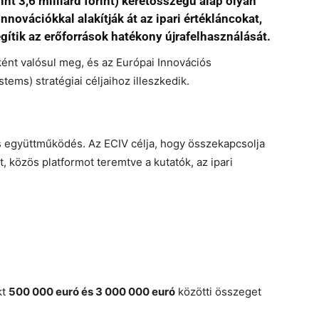
int 3,6 milliárd forint) keretösszegű alap olyan
novációkkal alakítják át az ipari értékláncokat,
gítik az erőforrások hatékony újrafelhasználását.
nt valósul meg, és az Európai Innovációs
ms) stratégiai céljaihoz illeszkedik.
is együttműködés. Az ECIV célja, hogy összekapcsolja
t, közös platformot teremtve a kutatók, az ipari
kt
500 000 euró és 3 000 000 euró
közötti összeget