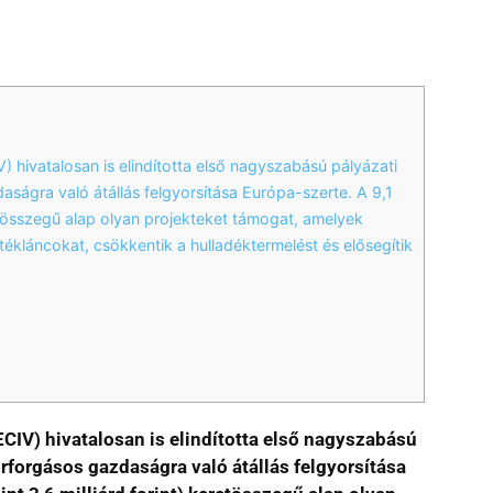
) hivatalosan is elindította első nagyszabású pályázati
aságra való átállás felgyorsítása Európa-szerte. A 9,1
eretösszegű alap olyan projekteket támogat, amelyek
rtékláncokat, csökkentik a hulladéktermelést és elősegítik
ECIV) hivatalosan is elindította első nagyszabású
örforgásos gazdaságra való átállás felgyorsítása