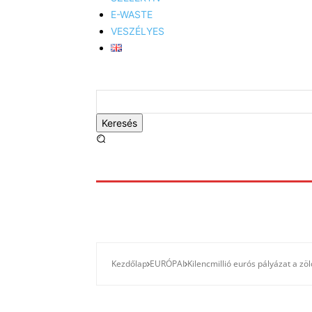
E-WASTE
VESZÉLYES
Keresés
Kezdőlap
EURÓPAI
Kilencmillió eurós pályázat a zö