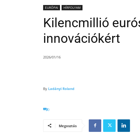
EURÓPAI
HÍRFOLYAM
Kilencmillió euró
innovációkért
2026/01/16
By
Ladányi Roland
0
Megosztás