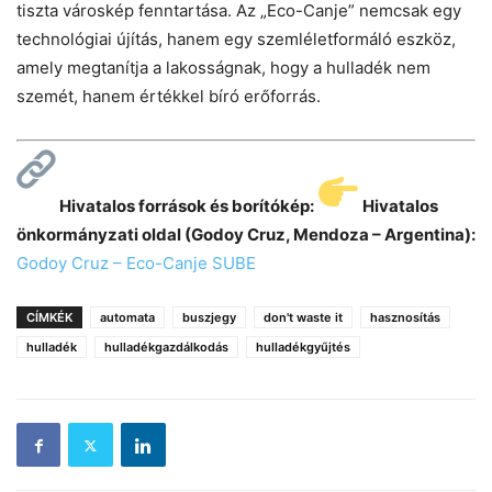
tiszta városkép fenntartása. Az „Eco-Canje” nemcsak egy
technológiai újítás, hanem egy szemléletformáló eszköz,
amely megtanítja a lakosságnak, hogy a hulladék nem
szemét, hanem értékkel bíró erőforrás.
Hivatalos források és borítókép:
Hivatalos
önkormányzati oldal (Godoy Cruz, Mendoza – Argentina):
Godoy Cruz – Eco-Canje SUBE
CÍMKÉK
automata
buszjegy
don't waste it
hasznosítás
hulladék
hulladékgazdálkodás
hulladékgyűjtés