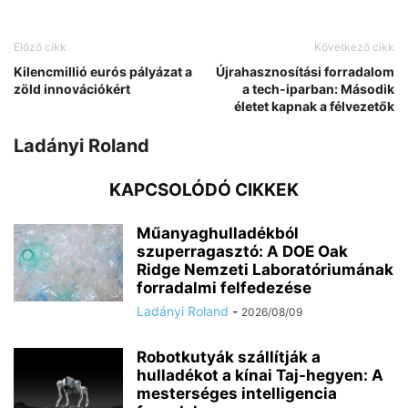
Előző cikk
Következő cikk
Kilencmillió eurós pályázat a
Újrahasznosítási forradalom
zöld innovációkért
a tech-iparban: Második
életet kapnak a félvezetők
Ladányi Roland
KAPCSOLÓDÓ CIKKEK
Műanyaghulladékból
szuperragasztó: A DOE Oak
Ridge Nemzeti Laboratóriumának
forradalmi felfedezése
Ladányi Roland
-
2026/08/09
Robotkutyák szállítják a
hulladékot a kínai Taj-hegyen: A
mesterséges intelligencia