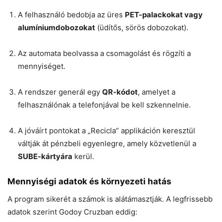
A felhasználó bedobja az üres
PET-palackokat vagy
alumíniumdobozokat
(üdítős, sörös dobozokat).
Az automata beolvassa a csomagolást és rögzíti a
mennyiséget.
A rendszer generál egy
QR-kódot
, amelyet a
felhasználónak a telefonjával be kell szkennelnie.
A jóváírt pontokat a „Recicla” applikáción keresztül
váltják át pénzbeli egyenlegre, amely közvetlenül a
SUBE-kártyára
kerül.
Mennyiségi adatok és környezeti hatás
A program sikerét a számok is alátámasztják. A legfrissebb
adatok szerint Godoy Cruzban eddig: