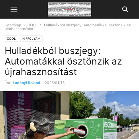
Kezdőlap
COOL
Hulladékból buszjegy: Automatákkal ösztönzik az
újrahasznosítást
COOL
HÍRFOLYAM
Hulladékból buszjegy:
Automatákkal ösztönzik az
újrahasznosítást
Írta:
Ladányi Roland
-
2026/01/16