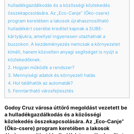
hulladékgazdálkodás és a közösségi közlekedés
összekapcsolására. Az „Eco-Canje” (Öko-csere)
program keretében a lakosok újrahasznosítható
hulladékért cserébe kreditet kapnak a SUBE-
kártyájukra, amellyel ingyenesen utazhatnak a
buszokon. A kezdeményezés nemcsak a környezetet
kíméli, hanem közvetlen anyagi segítséget is nyújt a
közlekedőknek.
2.
Hogyan működik a rendszer?
3.
Mennyiségi adatok és környezeti hatás
4.
Hol találhatók az automaták?
Chat
Close
Mr wAIste
5.
Fenntartható városfejlesztés
Godoy Cruz városa úttörő megoldást vezetett be
Helló! Miben segíthetek ma?
a hulladékgazdálkodás és a közösségi
közlekedés összekapcsolására. Az „Eco-Canje”
(Öko-csere) program keretében a lakosok