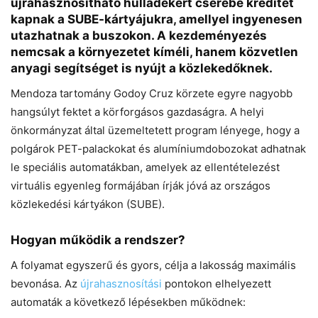
újrahasznosítható hulladékért cserébe kreditet
kapnak a SUBE-kártyájukra, amellyel ingyenesen
utazhatnak a buszokon. A kezdeményezés
nemcsak a környezetet kíméli, hanem közvetlen
anyagi segítséget is nyújt a közlekedőknek.
Mendoza tartomány Godoy Cruz körzete egyre nagyobb
hangsúlyt fektet a körforgásos gazdaságra. A helyi
önkormányzat által üzemeltetett program lényege, hogy a
polgárok PET-palackokat és alumíniumdobozokat adhatnak
le speciális automatákban, amelyek az ellentételezést
virtuális egyenleg formájában írják jóvá az országos
közlekedési kártyákon (SUBE).
Hogyan működik a rendszer?
A folyamat egyszerű és gyors, célja a lakosság maximális
bevonása. Az
újrahasznosítási
pontokon elhelyezett
automaták a következő lépésekben működnek: