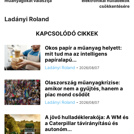
műanyagokat választja
elektronikai hulladékok
csökkentésére
Ladányi Roland
KAPCSOLÓDÓ CIKKEK
Okos papír a műanyag helyett:
mit tud ma az intelligens
papíralapú...
Ladányi Roland
-
2026/08/07
Olaszország műanyagkrízise:
amikor nem a gyűjtés, hanem a
piac mond csődöt
Ladányi Roland
-
2026/08/07
A jövő hulladéklerakója: A WM és
a Caterpillar távirányítású és
autonóm...