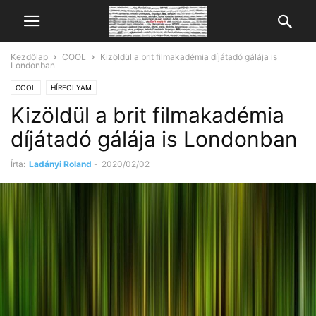
Kezdőlap
COOL
Kizöldül a brit filmakadémia díjátadó gálája is
Londonban
COOL
HÍRFOLYAM
Kizöldül a brit filmakadémia
díjátadó gálája is Londonban
Írta:
Ladányi Roland
-
2020/02/02