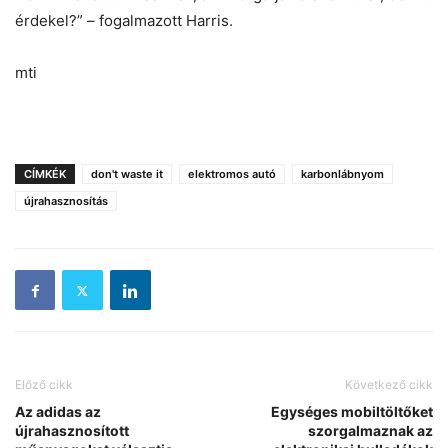
érdekel?” – fogalmazott Harris.
mti
CÍMKÉK
don't waste it
elektromos autó
karbonlábnyom
újrahasznosítás
Előző cikk
Következő cikk
Az adidas az
Egységes mobiltöltőket
újrahasznosított
szorgalmaznak az