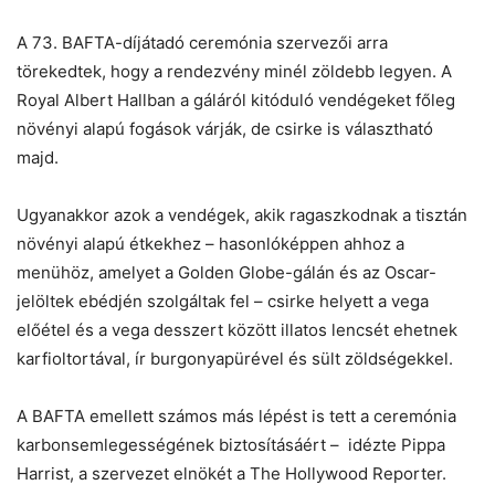
A 73. BAFTA-díjátadó ceremónia szervezői arra
törekedtek, hogy a rendezvény minél zöldebb legyen. A
Royal Albert Hallban a gáláról kitóduló vendégeket főleg
Chat
Close
Mr wAIste
növényi alapú fogások várják, de csirke is választható
majd.
Helló! Miben segíthetek ma?
Ugyanakkor azok a vendégek, akik ragaszkodnak a tisztán
növényi alapú étkekhez – hasonlóképpen ahhoz a
menühöz, amelyet a Golden Globe-gálán és az Oscar-
jelöltek ebédjén szolgáltak fel – csirke helyett a vega
előétel és a vega desszert között illatos lencsét ehetnek
karfioltortával, ír burgonyapürével és sült zöldségekkel.
A BAFTA emellett számos más lépést is tett a ceremónia
karbonsemlegességének biztosításáért – idézte Pippa
Harrist, a szervezet elnökét a The Hollywood Reporter.