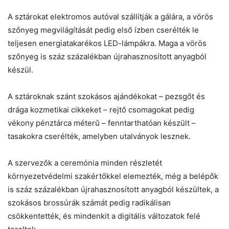
A sztárokat elektromos autóval szállítják a gálára, a vörös
szőnyeg megvilágítását pedig első ízben cserélték le
teljesen energiatakarékos LED-lámpákra. Maga a vörös
szőnyeg is száz százalékban újrahasznosított anyagból
készül.
A sztároknak szánt szokásos ajándékokat – pezsgőt és
drága kozmetikai cikkeket – rejtő csomagokat pedig
vékony pénztárca méterű – fenntarthatóan készült –
tasakokra cserélték, amelyben utalványok lesznek.
A szervezők a ceremónia minden részletét
környezetvédelmi szakértőkkel elemezték, még a belépők
is száz százalékban újrahasznosított anyagból készültek, a
szokásos brossúrák számát pedig radikálisan
csökkentették, és mindenkit a digitális változatok felé