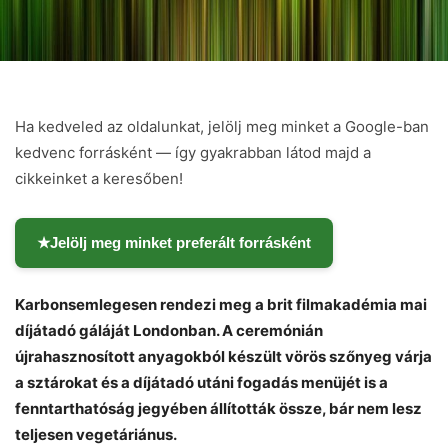
Ha kedveled az oldalunkat, jelölj meg minket a Google-ban
kedvenc forrásként — így gyakrabban látod majd a
cikkeinket a keresőben!
★
Jelölj meg minket preferált forrásként
Karbonsemlegesen rendezi meg a brit filmakadémia mai
díjátadó gáláját Londonban. A ceremónián
újrahasznosított anyagokból készült vörös szőnyeg várja
a sztárokat és a díjátadó utáni fogadás menüjét is a
fenntarthatóság jegyében állították össze, bár nem lesz
teljesen vegetáriánus.