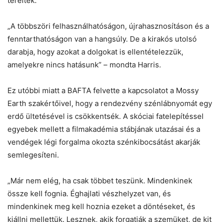
tereltek.
„A többszöri felhasználhatóságon, újrahasznosításon és a
fenntarthatóságon van a hangsúly. De a kirakós utolsó
darabja, hogy azokat a dolgokat is ellentételezzük,
amelyekre nincs hatásunk” – mondta Harris.
Ez utóbbi miatt a BAFTA felvette a kapcsolatot a Mossy
Earth szakértőivel, hogy a rendezvény szénlábnyomát egy
erdő ültetésével is csökkentsék. A skóciai fatelepítéssel
egyebek mellett a filmakadémia stábjának utazásai és a
vendégek légi forgalma okozta szénkibocsátást akarják
semlegesíteni.
„Már nem elég, ha csak többet teszünk. Mindenkinek
össze kell fognia. Éghajlati vészhelyzet van, és
mindenkinek meg kell hoznia ezeket a döntéseket, és
kiállni mellettük. Lesznek, akik forgatják a szemüket, de kit