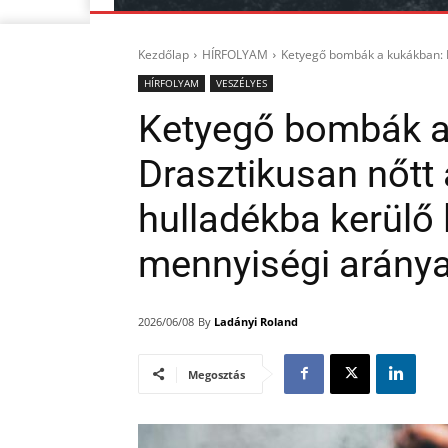
Kezdőlap
HÍRFOLYAM
Ketyegő bombák a kukákban: D
HÍRFOLYAM
VESZÉLYES
Ketyegő bombák a
Drasztikusan nőtt
hulladékba kerülő
mennyiségi arány
By
Ladányi Roland
2026/06/08
Megosztás