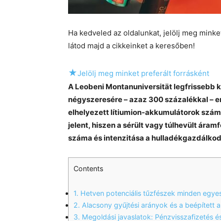
Ha kedveled az oldalunkat, jelölj meg mink
látod majd a cikkeinket a keresőben!
★
Jelölj meg minket preferált forrásként
A Leobeni Montanuniversität legfrissebb ku
négyszeresére – azaz 300 százalékkal – 
elhelyezett lítiumion-akkumulátorok száma
jelent, hiszen a sérült vagy túlhevült ár
száma és intenzitása a hulladékgazdálkod
Contents
1.
Hetven potenciális tűzfészek minden egye
2.
Alacsony gyűjtési arányok és a beépített 
3.
Megoldási javaslatok: Pénzvisszafizetés 