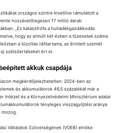
tikákat országos szintre kivetítve rámutatott a
vente hozzávetőlegesen 17 millió darab
ákban. „Ez katasztrófa a hulladékgazdálkodás
emelve, hogy az elmúlt két évben a tűzesetek száma
iközben a tűzoltás időtartama, az érintett szemét
j szélsőértékeket ért el.
 beépített akkuk csapdája
piacon megkérdőjelezhetetlen: 2024-ben az
elemek és akkumulátorok 46,5 százalékát már a
fer Intézet és a Környezetvédelmi Minisztérium adatai
 lítiumakkumulátorok tényleges visszagyűjtési aránya
n mozog.
dási Vállalatok Szövetségének (VOEB) elnöke