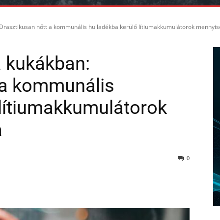
rasztikusan nőtt a kommunális hulladékba kerülő lítiumakkumulátorok mennyisé
 kukákban:
 a kommunális
 lítiumakkumulátorok
a
0