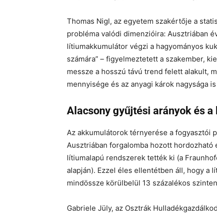
Thomas Nigl, az egyetem szakértője a statisz
probléma valódi dimenzióira: Ausztriában é
lítiumakkumulátor végzi a hagyományos kuk
számára” – figyelmeztetett a szakember, ki
messze a hosszú távú trend felett alakult, m
mennyisége és az anyagi károk nagysága is ú
Alacsony gyűjtési arányok és a
Az akkumulátorok térnyerése a fogyasztói 
Ausztriában forgalomba hozott hordozható 
lítiumalapú rendszerek tették ki (a Fraunho
alapján). Ezzel éles ellentétben áll, hogy a
mindössze körülbelül 13 százalékos szinte
Gabriele Jüly, az Osztrák Hulladékgazdálko