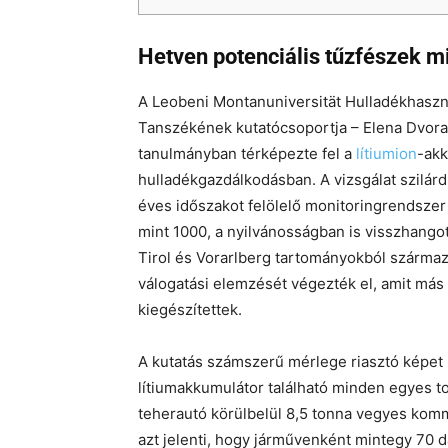
Hetven potenciális tűzfészek 
A Leobeni Montanuniversität Hulladékhaszn
Tanszékének kutatócsoportja – Elena Dvora
tanulmányban térképezte fel a
lítiumion
-akk
hulladékgazdálkodásban. A vizsgálat szilár
éves időszakot felölelő monitoringrendsze
mint 1000, a nyilvánosságban is visszhangot
Tirol és Vorarlberg tartományokból származ
válogatási elemzését végezték el, amit más 
kiegészítettek.
A kutatás számszerű mérlege riasztó képet 
lítiumakkumulátor található minden egyes t
teherautó körülbelül 8,5 tonna vegyes komm
azt jelenti, hogy járművenként mintegy 70 da