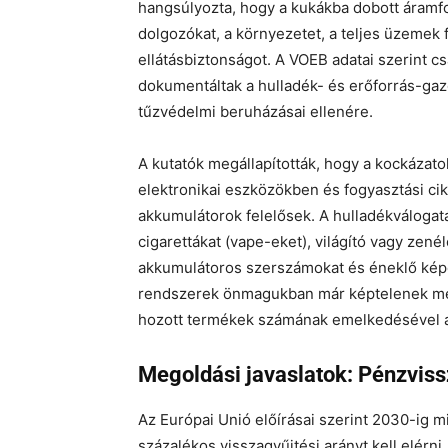
hangsúlyozta, hogy a kukákba dobott áramf
dolgozókat, a környezetet, a teljes üzemek
ellátásbiztonságot. A VOEB adatai szerint 
dokumentáltak a hulladék- és erőforrás-gazd
tűzvédelmi beruházásai ellenére.
A kutatók megállapították, hogy a kockázat
elektronikai eszközökben és fogyasztási cik
akkumulátorok felelősek. A hulladékválogat
cigarettákat (vape-eket), világító vagy zen
akkumulátoros szerszámokat és éneklő képes
rendszerek önmagukban már képtelenek meg
hozott termékek számának emelkedésével a 
Megoldási javaslatok: Pénzviss
Az Európai Unió előírásai szerint 2030-ig
százalékos visszagyűjtési arányt kell elérn