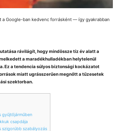
et a Google-ban kedvenc forrásként — így gyakrabban
tatása rávilágít, hogy mindössze tíz év alatt a
emelkedett a maradékhulladékban helytelenül
. Ez a tendencia súlyos biztonsági kockázatot
amforrások miatt ugrásszerűen megnőtt a tűzesetek
ási szektorban.
s gyűjtőjárműben
akkuk csapdája
és szigorúbb szabályozás