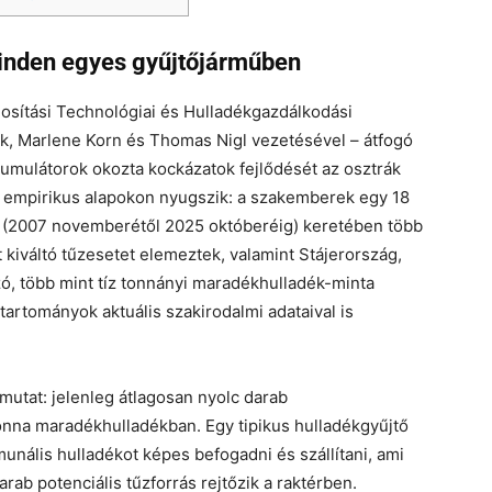
minden egyes gyűjtőjárműben
osítási Technológiai és Hulladékgazdálkodási
k, Marlene Korn és Thomas Nigl vezetésével – átfogó
umulátorok okozta kockázatok fejlődését az osztrák
d empirikus alapokon nyugszik: a szakemberek egy 18
r (2007 novemberétől 2025 októberéig) keretében több
 kiváltó tűzesetet elemeztek, valamint Stájerország,
ó, több mint tíz tonnányi maradékhulladék-minta
tartományok aktuális szakirodalmi adataival is
mutat: jelenleg átlagosan nyolc darab
onna maradékhulladékban. Egy tipikus hulladékgyűjtő
unális hulladékot képes befogadni és szállítani, ami
rab potenciális tűzforrás rejtőzik a raktérben.