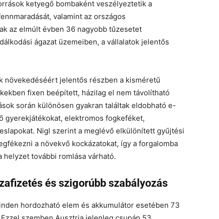
orrások ketyegő bombaként veszélyeztetik a
 fennmaradását, valamint az országos
csak az elmúlt évben 36 nagyobb tűzesetet
álkodási ágazat üzemeiben, a vállalatok jelentős
ok növekedéséért jelentős részben a kisméretű
kekben fixen beépített, házilag el nem távolítható
ások során különösen gyakran találtak eldobható e-
élő gyerekjátékokat, elektromos fogkeféket,
lapokat. Nigl szerint a meglévő elkülönített gyűjtési
fékezni a növekvő kockázatokat, így a forgalomba
helyzet további romlása várható.
zafizetés és szigorúbb szabályozás
 minden hordozható elem és akkumulátor esetében 73
i. Ezzel szemben Ausztria jelenleg csupán 53