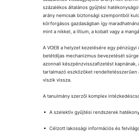
százalékos általános gyűjtési hatékonyságot
arány nemcsak biztonsági szempontból kulc
körforgásos gazdaságban így maradhatnána
mint a nikkel, a lítium, a kobalt vagy a mang
A VOEB a helyzet kezelésére egy pénzügyi 
betétdíjas mechanizmus bevezetését sürgeti
azonnali készpénzvisszafizetést kapnának,
tartalmazó eszközöket rendeltetésszerűen
viszik vissza.
A tanulmány szerzői komplex intézkedéscs
A szelektív gyűjtési rendszerek hatéko
Célzott lakossági információs és felvilá