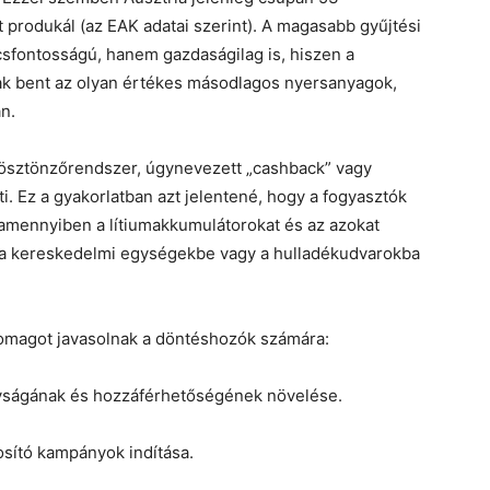
 produkál (az EAK adatai szerint). A magasabb gyűjtési
sfontosságú, hanem gazdaságilag is, hiszen a
k bent az olyan értékes másodlagos nyersanyagok,
án.
ösztönzőrendszer, úgynevezett „cashback” vagy
. Ez a gyakorlatban azt jelentené, hogy a fogyasztók
 amennyiben a lítiumakkumulátorokat és az azokat
 a kereskedelmi egységekbe vagy a hulladékudvarokba
omagot javasolnak a döntéshozók számára:
nyságának és hozzáférhetőségének növelése.
gosító kampányok indítása.