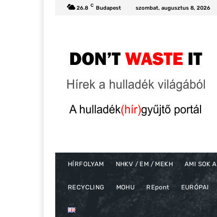
C
26.8
Budapest
szombat, augusztus 8, 2026
HÍRFOLYAM
NHKV / EM / MEKH
AMI SOK A
RECYCLING
MOHU
REpont
EURÓPAI