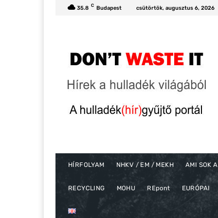
C
35.8
Budapest
csütörtök, augusztus 6, 2026
HÍRFOLYAM
NHKV / EM / MEKH
AMI SOK A
RECYCLING
MOHU
REpont
EURÓPAI