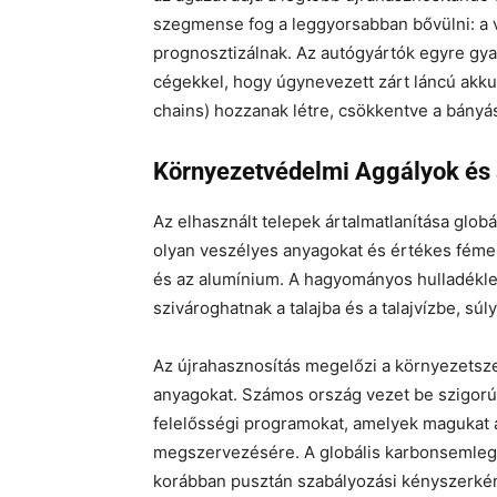
szegmense fog a leggyorsabban bővülni: a 
prognosztizálnak. Az autógyártók egyre gy
cégekkel, hogy úgynevezett zárt láncú akku
chains) hozzanak létre, csökkentve a bányá
Környezetvédelmi Aggályok és
Az elhasznált telepek ártalmatlanítása glob
olyan veszélyes anyagokat és értékes fémeket
és az alumínium. A hagyományos hulladékl
szivároghatnak a talajba és a talajvízbe, sú
Az újrahasznosítás megelőzi a környezetsz
anyagokat. Számos ország vezet be szigorú f
felelősségi programokat, amelyek magukat a
megszervezésére. A globális karbonsemlege
korábban pusztán szabályozási kényszerkén