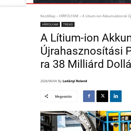
Kezdőlap
HÍRFOLYAM
A Lítium-ion Akkumulátorok Új
HÍRFOLYAM
TREND
A Lítium-ion Akku
Újrahasznosítási 
ra 38 Milliárd Dol
By
Ladányi Roland
2026/06/04
Megosztás