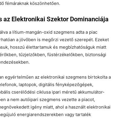
lődő fémáraknak köszönhetően.
 az Elektronikai Szektor Dominanciája
álva a lítium-mangán-oxid szegmens adta a piac
rhatóan a jövőben is megőrzi vezető szerepét. Ezeket
ásuk, hosszú élettartamuk és megbízhatóságuk miatt
érőkben, tűzjelzőkben, füstérzékelőkben, biztonsági
rendezésekben.
an egyértelműen az elektronikai szegmens birtokolta a
lefonok, laptopok, digitális fényképezőgépek,
bális cserélődési ciklusa ipari méretű akkumulátor-
tően a nem autóipari szegmens vezette a piacot,
egnövekedett igény miatt, ahol a használt elektronikai
egújuló energiarendszerekben vagy tartalék