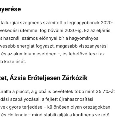
nyerése
etallurgiai szegmens számított a legnagyobbnak 2020-
vekedési ütemmel fog bővülni 2030-ig. Ez az eljárás,
at használ, számos előnnyel bír a hagyományos
vesebb energiát fogyaszt, magasabb visszanyerési
 és az alumínium esetében –, és lehetővé teszi az
b kezelését.
et, Ázsia Erőteljesen Zárkózik
ralta a piacot, a globális bevételek több mint 35,7%-át
dási szabályozásai, a fejlett újrahasznosítási
művek gyors terjedése – különösen olyan országokban,
s Hollandia – mind stabilizálják a kontinens vezető