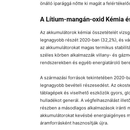
önálló iparággá nőtte ki magát a felértéke
A Lítium-mangán-oxid Kémia és
Az akkumulátorok kémiai összetételét vizsg
legnagyobb részét 2020-ban (32,2%), és vá
az akkumulátorokat magas termikus stabilit
széles körben alkalmazzák villany- és gázm
rendszerekben és egyéb energiatároló be
A származási források tekintetében 2020-b
legnagyobb bevételi részesedést. Az okoste
táblagépek és viselhető eszközök gyors, glo
hulladékot generál. A végfelhasználást ille
részben a másodlagos alkalmazások iránti m
akkumulátorokat kevésbé energiaigényes m
áramforrásként hasznosítják újra.