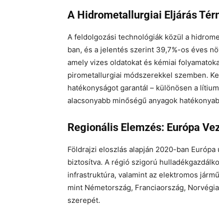
A Hidrometallurgiai Eljárás Tér
A feldolgozási technológiák közül a hidrom
ban, és a jelentés szerint 39,7%-os éves nö
amely vizes oldatokat és kémiai folyamatok
pirometallurgiai módszerekkel szemben. Ke
hatékonyságot garantál – különösen a lítium
alacsonyabb minőségű anyagok hatékonyab
Regionális Elemzés: Európa Vez
Földrajzi eloszlás alapján 2020-ban Európa u
biztosítva. A régió szigorú hulladékgazdálko
infrastruktúra, valamint az elektromos jár
mint Németország, Franciaország, Norvégia é
szerepét.