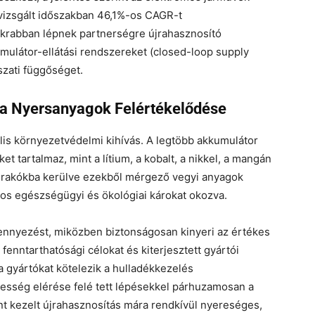
vizsgált időszakban 46,1%-os CAGR-t
akrabban lépnek partnerségre újrahasznosító
mulátor-ellátási rendszereket (closed-loop supply
szati függőséget.
 a Nyersanyagok Felértékelődése
ális környezetvédelmi kihívás. A legtöbb akkumulátor
 tartalmaz, mint a lítium, a kobalt, a nikkel, a mangán
erakókba kerülve ezekből mérgező vegyi anyagok
lyos egészségügyi és ökológiai károkat okozva.
ennyezést, miközben biztonságosan kinyeri az értékes
enntarthatósági célokat és kiterjesztett gyártói
 gyártókat kötelezik a hulladékkezelés
sség elérése felé tett lépésekkel párhuzamosan a
t kezelt újrahasznosítás mára rendkívül nyereséges,