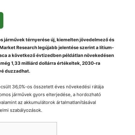
os járművek térnyerése új, kiemelten jövedelmező és
 Market Research legújabb jelentése szerint a lítium-
iaca a következő évtizedben példátlan növekedésen
még 1,33 milliárd dollárra értékeltek, 2030-ra
űvé duzzadhat.
ecsült 36,0%-os összetett éves növekedési rátája
tromos járművek gyors elterjedése, a hordozható
, valamint az akkumulátorok ártalmatlanításával
elmi szabályozások.