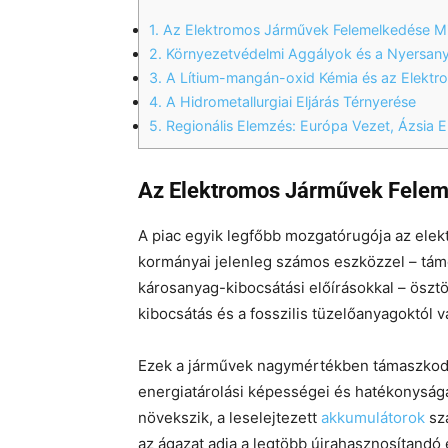
1.
Az Elektromos Járművek Felemelkedése Mi
2.
Környezetvédelmi Aggályok és a Nyersany
3.
A Lítium-mangán-oxid Kémia és az Elektro
4.
A Hidrometallurgiai Eljárás Térnyerése
5.
Regionális Elemzés: Európa Vezet, Ázsia E
Az Elektromos Járművek Feleme
A piac egyik legfőbb mozgatórugója az elek
kormányai jelenleg számos eszközzel – tá
károsanyag-kibocsátási előírásokkal – ösztö
kibocsátás és a fosszilis tüzelőanyagoktól 
Ezek a járművek nagymértékben támaszkodna
energiatárolási képességei és hatékonysága
növekszik, a leselejtezett
akkumulátorok
sz
az ágazat adja a legtöbb újrahasznosítandó 