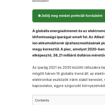
keresőben!
★
Jelölj meg minket preferált forrásként
A globális energiaátmenet és az elektrom
létfontosságú iparágat emelt fel. Az Allied
ion akkumulátorok újrahasznosításának p
megy keresztül. A piac, amelyet 2020-ban 
elképesztő, 38,21 milliárd dolláros méret
Az iparág 2021 és 2030 közötti időszakra b
mögött három fő globális trend áll: az elek
elektronikai eszközök iránti stabil kereslet
kapcsolatos, egyre szigorodó környezetvéd
Contents