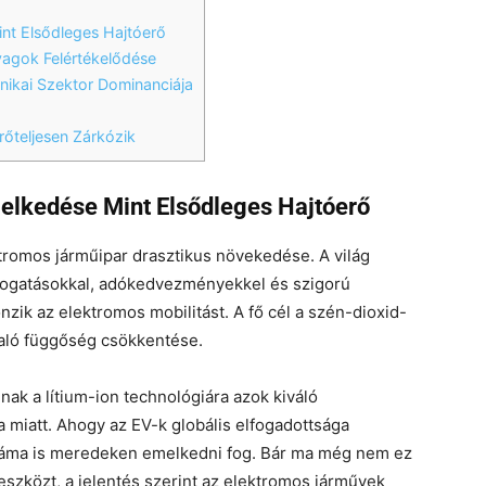
nt Elsődleges Hajtóerő
agok Felértékelődése
nikai Szektor Dominanciája
rőteljesen Zárkózik
lkedése Mint Elsődleges Hajtóerő
tromos járműipar drasztikus növekedése. A világ
mogatásokkal, adókedvezményekkel és szigorú
nzik az elektromos mobilitást. A fő cél a szén-dioxid-
való függőség csökkentése.
k a lítium-ion technológiára azok kiváló
 miatt. Ahogy az EV-k globális elfogadottsága
áma is meredeken emelkedni fog. Bár ma még nem ez
eszközt, a jelentés szerint az elektromos járművek