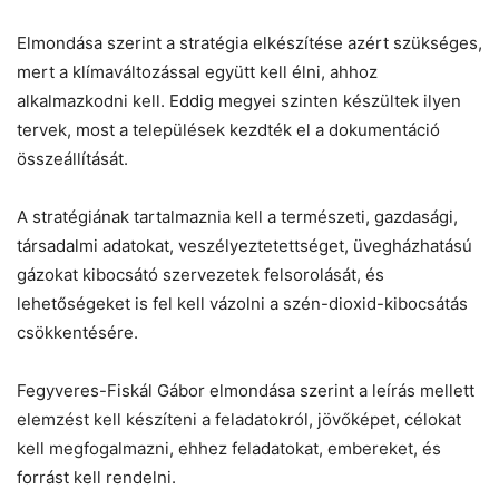
Helló! Miben segíthetek ma?
Elmondása szerint a stratégia elkészítése azért szükséges,
mert a klímaváltozással együtt kell élni, ahhoz
alkalmazkodni kell. Eddig megyei szinten készültek ilyen
tervek, most a települések kezdték el a dokumentáció
összeállítását.
A stratégiának tartalmaznia kell a természeti, gazdasági,
társadalmi adatokat, veszélyeztetettséget, üvegházhatású
gázokat kibocsátó szervezetek felsorolását, és
lehetőségeket is fel kell vázolni a szén-dioxid-kibocsátás
csökkentésére.
Fegyveres-Fiskál Gábor elmondása szerint a leírás mellett
elemzést kell készíteni a feladatokról, jövőképet, célokat
kell megfogalmazni, ehhez feladatokat, embereket, és
forrást kell rendelni.