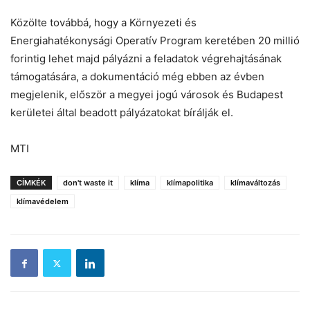
Közölte továbbá, hogy a Környezeti és
Energiahatékonysági Operatív Program keretében 20 millió
forintig lehet majd pályázni a feladatok végrehajtásának
támogatására, a dokumentáció még ebben az évben
megjelenik, először a megyei jogú városok és Budapest
kerületei által beadott pályázatokat bírálják el.
MTI
CÍMKÉK
don't waste it
klíma
klímapolitika
klímaváltozás
klímavédelem