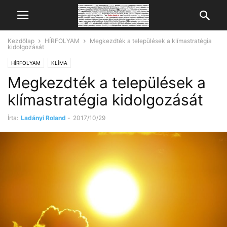
Kezdőlap
HÍRFOLYAM
Megkezdték a települések a klímastratégia
kidolgozását
HÍRFOLYAM
KLÍMA
Megkezdték a települések a
klímastratégia kidolgozását
Írta:
Ladányi Roland
-
2017/10/29