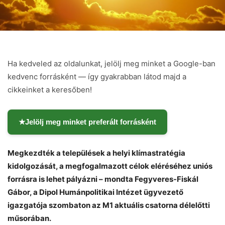
Ha kedveled az oldalunkat, jelölj meg minket a Google-ban
kedvenc forrásként — így gyakrabban látod majd a
cikkeinket a keresőben!
★
Jelölj meg minket preferált forrásként
Megkezdték a települések a helyi klímastratégia
kidolgozását, a megfogalmazott célok eléréséhez uniós
forrásra is lehet pályázni – mondta Fegyveres-Fiskál
Gábor, a Dipol Humánpolitikai Intézet ügyvezető
Chat
Close
Mr wAIste
igazgatója szombaton az M1 aktuális csatorna délelőtti
műsorában.