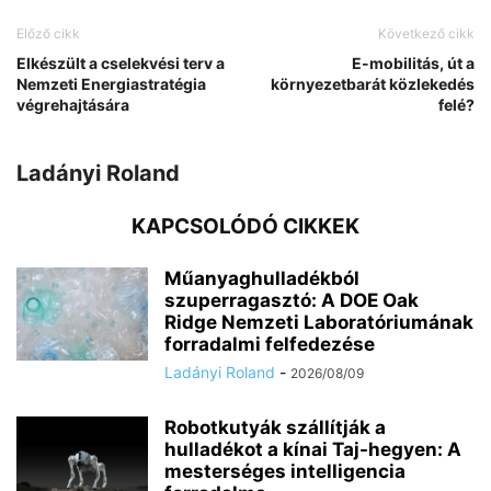
Előző cikk
Következő cikk
Elkészült a cselekvési terv a
E-mobilitás, út a
Nemzeti Energiastratégia
környezetbarát közlekedés
végrehajtására
felé?
Ladányi Roland
KAPCSOLÓDÓ CIKKEK
Műanyaghulladékból
szuperragasztó: A DOE Oak
Ridge Nemzeti Laboratóriumának
forradalmi felfedezése
Ladányi Roland
-
2026/08/09
Robotkutyák szállítják a
hulladékot a kínai Taj-hegyen: A
mesterséges intelligencia