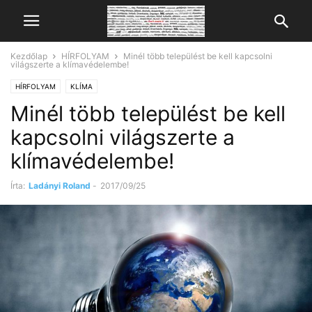
Kezdőlap
HÍRFOLYAM
Minél több települést be kell kapcsolni
világszerte a klímavédelembe!
HÍRFOLYAM
KLÍMA
Minél több települést be kell
kapcsolni világszerte a
klímavédelembe!
Írta:
Ladányi Roland
-
2017/09/25