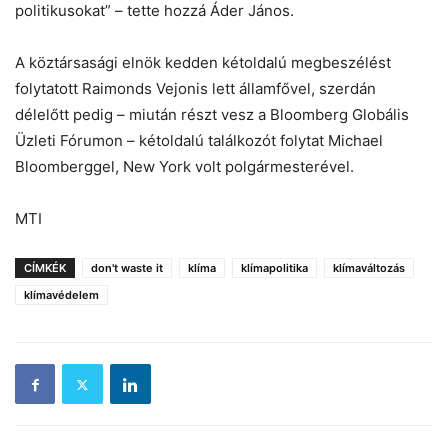
politikusokat” – tette hozzá Áder János.
A köztársasági elnök kedden kétoldalú megbeszélést
folytatott Raimonds Vejonis lett államfővel, szerdán
délelőtt pedig – miután részt vesz a Bloomberg Globális
Üzleti Fórumon – kétoldalú találkozót folytat Michael
Bloomberggel, New York volt polgármesterével.
MTI
CÍMKÉK
don't waste it
klíma
klímapolitika
klímaváltozás
klímavédelem