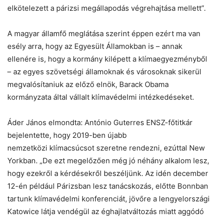
elkötelezett a párizsi megállapodás végrehajtása mellett”.
A magyar államfő meglátása szerint éppen ezért ma van
esély arra, hogy az Egyesült Államokban is – annak
ellenére is, hogy a kormány kilépett a klímaegyezményből
– az egyes szövetségi államoknak és városoknak sikerül
megvalósítaniuk az előző elnök, Barack Obama
kormányzata által vállalt klímavédelmi intézkedéseket.
Áder János elmondta: António Guterres ENSZ-főtitkár
bejelentette, hogy 2019-ben újabb
nemzetközi klímacsúcsot szeretne rendezni, ezúttal New
Yorkban. „De ezt megelőzően még jó néhány alkalom lesz,
hogy ezekről a kérdésekről beszéljünk. Az idén december
12-én például Párizsban lesz tanácskozás, előtte Bonnban
tartunk klímavédelmi konferenciát, jövőre a lengyelországi
Katowice látja vendégül az éghajlatváltozás miatt aggódó