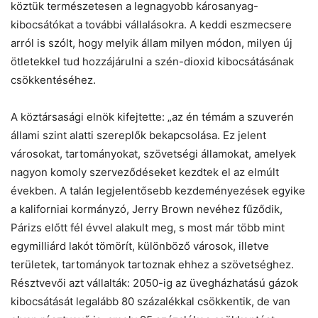
köztük természetesen a legnagyobb károsanyag-
kibocsátókat a további vállalásokra. A keddi eszmecsere
arról is szólt, hogy melyik állam milyen módon, milyen új
ötletekkel tud hozzájárulni a szén-dioxid kibocsátásának
csökkentéséhez.
A köztársasági elnök kifejtette: „az én témám a szuverén
állami szint alatti szereplők bekapcsolása. Ez jelent
városokat, tartományokat, szövetségi államokat, amelyek
nagyon komoly szerveződéseket kezdtek el az elmúlt
években. A talán legjelentősebb kezdeményezések egyike
a kaliforniai kormányzó, Jerry Brown nevéhez fűződik,
Párizs előtt fél évvel alakult meg, s most már több mint
egymilliárd lakót tömörít, különböző városok, illetve
területek, tartományok tartoznak ehhez a szövetséghez.
Résztvevői azt vállalták: 2050-ig az üvegházhatású gázok
kibocsátását legalább 80 százalékkal csökkentik, de van