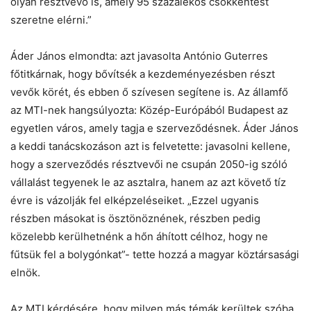
olyan résztvevő is, amely 95 százalékos csökkentést
szeretne elérni.”
Áder János elmondta: azt javasolta António Guterres
főtitkárnak, hogy bővítsék a kezdeményezésben részt
vevők körét, és ebben ő szívesen segítene is. Az államfő
az MTI-nek hangsúlyozta: Közép-Európából Budapest az
egyetlen város, amely tagja e szerveződésnek. Áder János
a keddi tanácskozáson azt is felvetette: javasolni kellene,
hogy a szerveződés résztvevői ne csupán 2050-ig szóló
vállalást tegyenek le az asztalra, hanem az azt követő tíz
évre is vázolják fel elképzeléseiket. „Ezzel ugyanis
részben másokat is ösztönöznének, részben pedig
közelebb kerülhetnénk a hőn áhított célhoz, hogy ne
fűtsük fel a bolygónkat”- tette hozzá a magyar köztársasági
elnök.
Az MTI kérdésére, hogy milyen más témák kerültek szóba