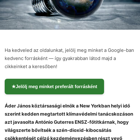
Ha kedveled az oldalunkat, jelölj meg minket a Google-ban
kedvenc forrásként — így gyakrabban látod majd a
cikkeinket a keresőben!
★
Jelölj meg minket preferált forrásként
Áder János köztársasági elnök a New Yorkban helyi idő
szerint kedden megtartott klímavédelmi tanácskozáson
azt javasolta António Guterres ENSZ-főtitkárnak, hogy
világszerte bővítsék a szén-dioxid-kibocsátás
csökkentését célzó kezdeményezésben részt vevő