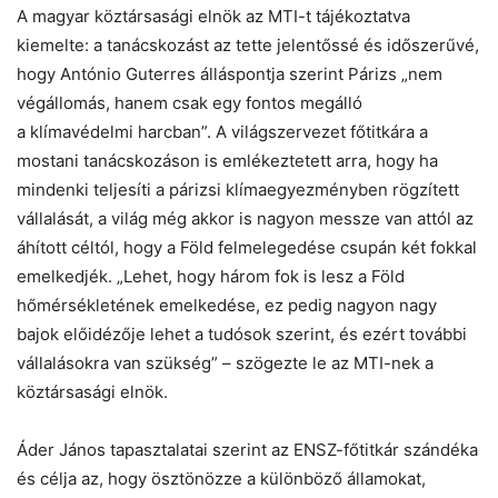
Helló! Miben segíthetek ma?
A magyar köztársasági elnök az MTI-t tájékoztatva
kiemelte: a tanácskozást az tette jelentőssé és időszerűvé,
hogy António Guterres álláspontja szerint Párizs „nem
végállomás, hanem csak egy fontos megálló
a klímavédelmi harcban”. A világszervezet főtitkára a
mostani tanácskozáson is emlékeztetett arra, hogy ha
mindenki teljesíti a párizsi klímaegyezményben rögzített
vállalását, a világ még akkor is nagyon messze van attól az
áhított céltól, hogy a Föld felmelegedése csupán két fokkal
emelkedjék. „Lehet, hogy három fok is lesz a Föld
hőmérsékletének emelkedése, ez pedig nagyon nagy
bajok előidézője lehet a tudósok szerint, és ezért további
vállalásokra van szükség” – szögezte le az MTI-nek a
köztársasági elnök.
Áder János tapasztalatai szerint az ENSZ-főtitkár szándéka
és célja az, hogy ösztönözze a különböző államokat,