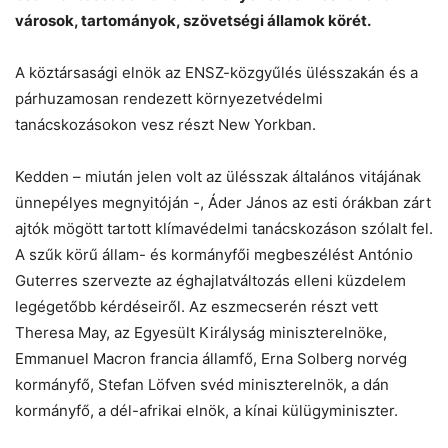
városok, tartományok, szövetségi államok körét.
A köztársasági elnök az ENSZ-közgyűlés ülésszakán és a
párhuzamosan rendezett környezetvédelmi
tanácskozásokon vesz részt New Yorkban.
Kedden – miután jelen volt az ülésszak általános vitájának
ünnepélyes megnyitóján -, Áder János az esti órákban zárt
ajtók mögött tartott klímavédelmi tanácskozáson szólalt fel.
A szűk körű állam- és kormányfői megbeszélést António
Guterres szervezte az éghajlatváltozás elleni küzdelem
legégetőbb kérdéseiről. Az eszmecserén részt vett
Theresa May, az Egyesült Királyság miniszterelnöke,
Emmanuel Macron francia államfő, Erna Solberg norvég
kormányfő, Stefan Löfven svéd miniszterelnök, a dán
Chat
Close
Mr wAIste
kormányfő, a dél-afrikai elnök, a kínai külügyminiszter.