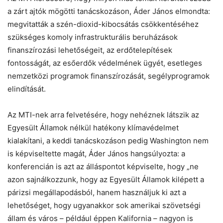
a zárt ajtók mögötti tanácskozáson, Áder János elmondta:
megvitatták a szén-dioxid-kibocsátás csökkentéséhez
szükséges komoly infrastrukturális beruházások
finanszírozási lehetőségeit, az erdőtelepítések
fontosságát, az esőerdők védelmének ügyét, esetleges
nemzetközi programok finanszírozását, segélyprogramok
elindítását.
Az MTI-nek arra felvetésére, hogy nehéznek látszik az
Egyesült Államok nélkül hatékony klímavédelmet
kialakítani, a keddi tanácskozáson pedig Washington nem
is képviseltette magát, Áder János hangsúlyozta: a
konferencián is azt az álláspontot képviselte, hogy „ne
azon sajnálkozzunk, hogy az Egyesült Államok kilépett a
párizsi megállapodásból, hanem használjuk ki azt a
lehetőséget, hogy ugyanakkor sok amerikai szövetségi
állam és város – például éppen Kalifornia – nagyon is