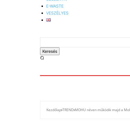
E-WASTE
VESZÉLYES
Keresés
Kezdőlap
TREND
MOHU néven működik majd a Mol ál