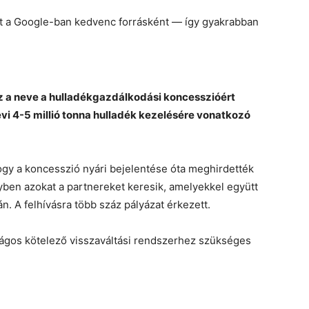
et a Google-ban kedvenc forrásként — így gyakrabban
z a neve a hulladékgazdálkodási koncesszióért
 évi 4-5 millió tonna hulladék kezelésére vonatkozó
hogy a koncesszió nyári bejelentése óta meghirdették
lyben azokat a partnereket keresik, amelyekkel együtt
. A felhívásra több száz pályázat érkezett.
szágos kötelező visszaváltási rendszerhez szükséges