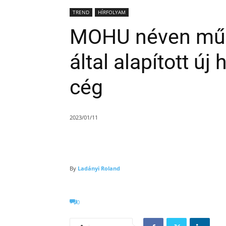
TREND
HÍRFOLYAM
MOHU néven műk
által alapított ú
cég
2023/01/11
By
Ladányi Roland
0