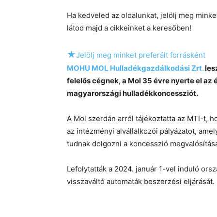
Ha kedveled az oldalunkat, jelölj meg mink
látod majd a cikkeinket a keresőben!
★
Jelölj meg minket preferált forrásként
MOHU MOL Hulladékgazdálkodási Zrt.
les
felelős cégnek, a Mol 35 évre nyerte el az
magyarországi hulladékkoncessziót.
A Mol szerdán arról tájékoztatta az MTI-t, 
az intézményi alvállalkozói pályázatot, ame
tudnak dolgozni a koncesszió megvalósításán
Lefolytatták a 2024. január 1-vel induló or
visszaváltó automaták beszerzési eljárását.