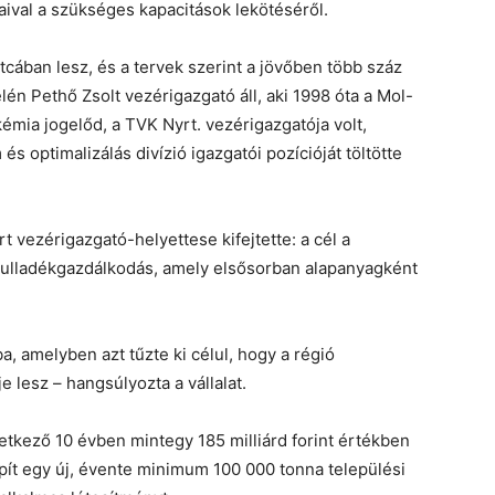
aival a szükséges kapacitások lekötéséről.
ában lesz, és a tervek szerint a jövőben több száz
élén Pethő Zsolt vezérigazgató áll, aki 1998 óta a Mol-
émia jogelőd, a TVK Nyrt. vezérigazgatója volt,
 optimalizálás divízió igazgatói pozícióját töltötte
 vezérigazgató-helyettese kifejtette: a cél a
hulladékgazdálkodás, amely elsősorban alapanyagként
a, amelyben azt tűzte ki célul, hogy a régió
lesz – hangsúlyozta a vállalat.
vetkező 10 évben mintegy 185 milliárd forint értékben
lépít egy új, évente minimum 100 000 tonna települési