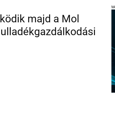
M
ödik majd a Mol
j hulladékgazdálkodási