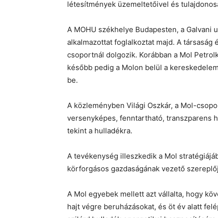
létesítmények üzemeltetőivel és tulajdonos
A MOHU székhelye Budapesten, a Galvani utc
alkalmazottat foglalkoztat majd. A társaság 
csoportnál dolgozik. Korábban a Mol Petrolk
később pedig a Molon belül a kereskedelem és
be.
A közleményben Világi Oszkár, a Mol-csoport
versenyképes, fenntartható, transzparens 
tekint a hulladékra.
A tevékenység illeszkedik a Mol stratégiájáb
körforgásos gazdaságának vezető szereplője 
A Mol egyebek mellett azt vállalta, hogy kö
hajt végre beruházásokat, és öt év alatt fe