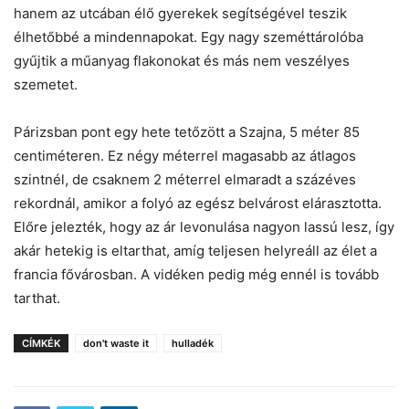
hanem az utcában élő gyerekek segítségével teszik
élhetőbbé a mindennapokat. Egy nagy szeméttárolóba
gyűjtik a műanyag flakonokat és más nem veszélyes
szemetet.
Párizsban pont egy hete tetőzött a Szajna, 5 méter 85
centiméteren. Ez négy méterrel magasabb az átlagos
szintnél, de csaknem 2 méterrel elmaradt a százéves
rekordnál, amikor a folyó az egész belvárost elárasztotta.
Előre jelezték, hogy az ár levonulása nagyon lassú lesz, így
akár hetekig is eltarthat, amíg teljesen helyreáll az élet a
francia fővárosban. A vidéken pedig még ennél is tovább
tarthat.
CÍMKÉK
don't waste it
hulladék