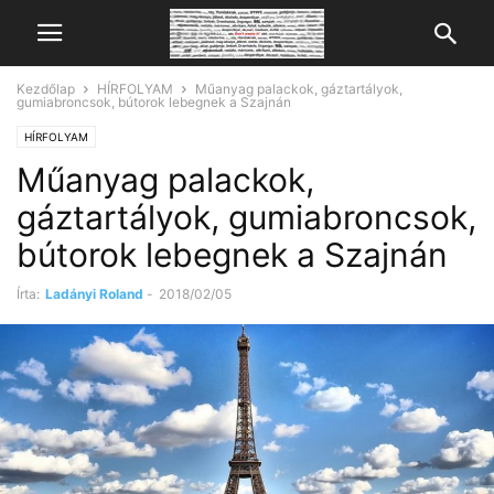
Kezdőlap
HÍRFOLYAM
Műanyag palackok, gáztartályok,
gumiabroncsok, bútorok lebegnek a Szajnán
HÍRFOLYAM
Műanyag palackok,
gáztartályok, gumiabroncsok,
bútorok lebegnek a Szajnán
Írta:
Ladányi Roland
-
2018/02/05