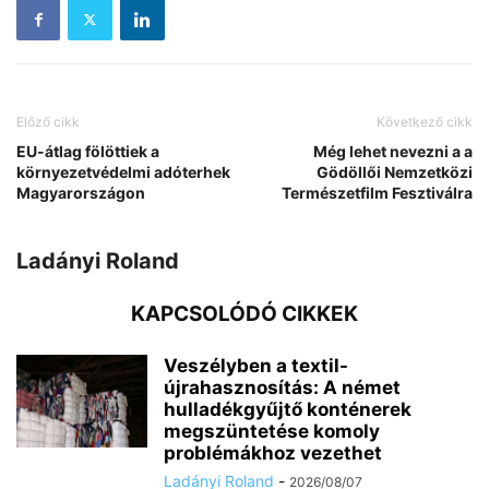
Előző cikk
Következő cikk
EU-átlag fölöttiek a
Még lehet nevezni a a
környezetvédelmi adóterhek
Gödöllői Nemzetközi
Magyarországon
Természetfilm Fesztiválra
Ladányi Roland
KAPCSOLÓDÓ CIKKEK
Veszélyben a textil-
újrahasznosítás: A német
hulladékgyűjtő konténerek
megszüntetése komoly
problémákhoz vezethet
Ladányi Roland
-
2026/08/07