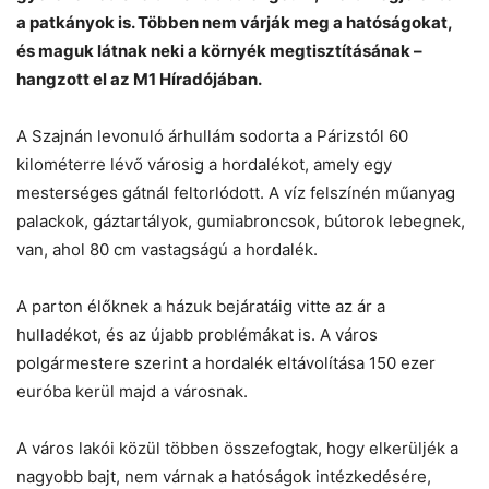
Helló! Miben segíthetek ma?
a patkányok is. Többen nem várják meg a hatóságokat,
és maguk látnak neki a környék megtisztításának –
hangzott el az M1 Híradójában.
A Szajnán levonuló árhullám sodorta a Párizstól 60
kilométerre lévő városig a hordalékot, amely egy
mesterséges gátnál feltorlódott. A víz felszínén műanyag
palackok, gáztartályok, gumiabroncsok, bútorok lebegnek,
van, ahol 80 cm vastagságú a hordalék.
A parton élőknek a házuk bejáratáig vitte az ár a
hulladékot, és az újabb problémákat is. A város
polgármestere szerint a hordalék eltávolítása 150 ezer
euróba kerül majd a városnak.
A város lakói közül többen összefogtak, hogy elkerüljék a
nagyobb bajt, nem várnak a hatóságok intézkedésére,