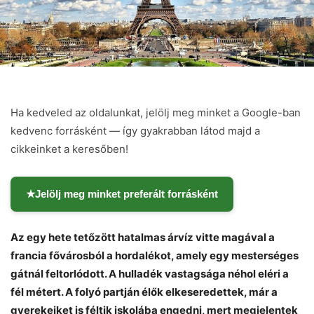
Ha kedveled az oldalunkat, jelölj meg minket a Google-ban
kedvenc forrásként — így gyakrabban látod majd a
cikkeinket a keresőben!
★
Jelölj meg minket preferált forrásként
Az egy hete tetőzött hatalmas árvíz vitte magával a
francia fővárosból a hordalékot, amely egy mesterséges
gátnál feltorlódott. A hulladék vastagsága néhol eléri a
Chat
Close
Mr wAIste
fél métert. A folyó partján élők elkeseredettek, már a
gyerekeiket is féltik iskolába engedni, mert megjelentek