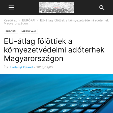
Kezdőlap
EURÓPAI
EU-átlag fölöttiek a környezetvédelmi adóterhek
Magyarországon
EURÓPAI
HÍRFOLYAM
EU-átlag fölöttiek a
környezetvédelmi adóterhek
Magyarországon
Írta:
Ladányi Roland
-
2018/02/05