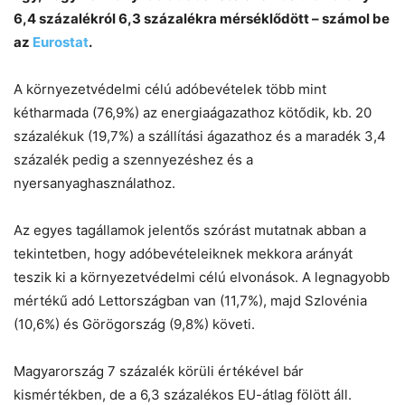
Helló! Miben segíthetek ma?
6,4 százalékról 6,3 százalékra mérséklődött – számol be
az
Eurostat
.
A környezetvédelmi célú adóbevételek több mint
kétharmada (76,9%) az energiaágazathoz kötődik, kb. 20
százalékuk (19,7%) a szállítási ágazathoz és a maradék 3,4
százalék pedig a szennyezéshez és a
nyersanyaghasználathoz.
Az egyes tagállamok jelentős szórást mutatnak abban a
tekintetben, hogy adóbevételeiknek mekkora arányát
teszik ki a környezetvédelmi célú elvonások. A legnagyobb
mértékű adó Lettországban van (11,7%), majd Szlovénia
(10,6%) és Görögország (9,8%) követi.
Magyarország 7 százalék körüli értékével bár
kismértékben, de a 6,3 százalékos EU-átlag fölött áll.