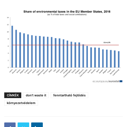
CÍMKÉK
don't waste it
fenntartható fejlődés
környezetvédelem