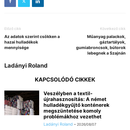
Előző cikk
Következő cikk
Az adatok szerint csökken a
Műanyag palackok,
hazai hulladékok
gáztartályok,
mennyisége
gumiabroncsok, bútorok
lebegnek a Szajnán
Ladányi Roland
KAPCSOLÓDÓ CIKKEK
Veszélyben a textil-
újrahasznosítás: A német
hulladékgyűjtő konténerek
megszüntetése komoly
problémákhoz vezethet
Ladányi Roland
-
2026/08/07