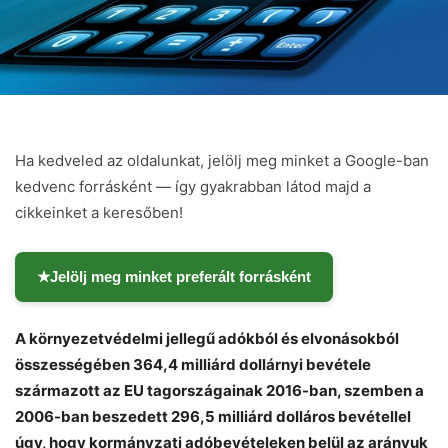
Ha kedveled az oldalunkat, jelölj meg minket a Google-ban
kedvenc forrásként — így gyakrabban látod majd a
cikkeinket a keresőben!
★
Jelölj meg minket preferált forrásként
A környezetvédelmi jellegű adókból és elvonásokból
összességében 364,4 milliárd dollárnyi bevétele
származott az EU tagországainak 2016-ban, szemben a
Chat
Close
Mr wAIste
2006-ban beszedett 296,5 milliárd dolláros bevétellel
úgy, hogy kormányzati adóbevételeken belül az arányuk