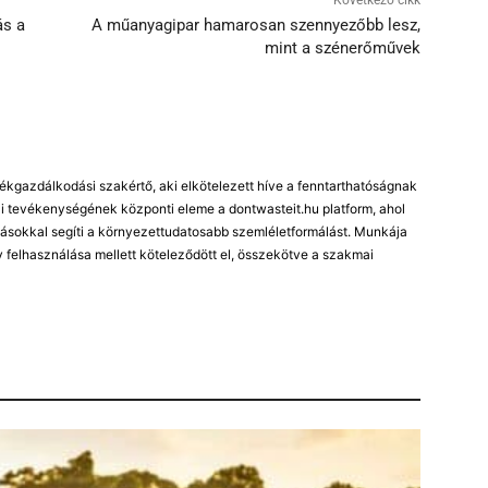
ás a
A műanyagipar hamarosan szennyezőbb lesz,
mint a szénerőművek
kgazdálkodási szakértő, aki elkötelezett híve a fenntarthatóságnak
 tevékenységének központi eleme a dontwasteit.hu platform, ahol
ásokkal segíti a környezettudatosabb szemléletformálást. Munkája
 felhasználása mellett köteleződött el, összekötve a szakmai