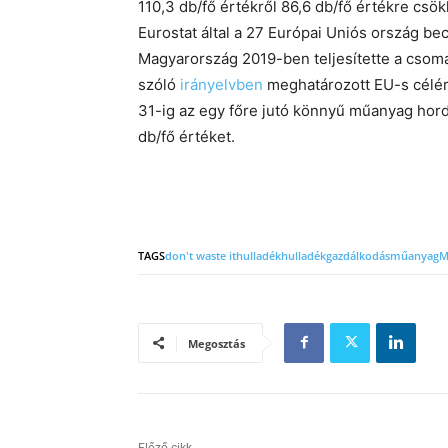
110,3 db/fő értékről 86,6 db/fő értékre csök
Eurostat által a 27 Európai Uniós ország becs
Magyarország 2019-ben teljesítette a csoma
szóló
irányelvben
meghatározott EU-s célért
31-ig az egy főre jutó könnyű műanyag hord
db/fő értéket.
TAGS
don't waste it
hulladék
hulladékgazdálkodás
műanyag
M
Megosztás
Előző cikk