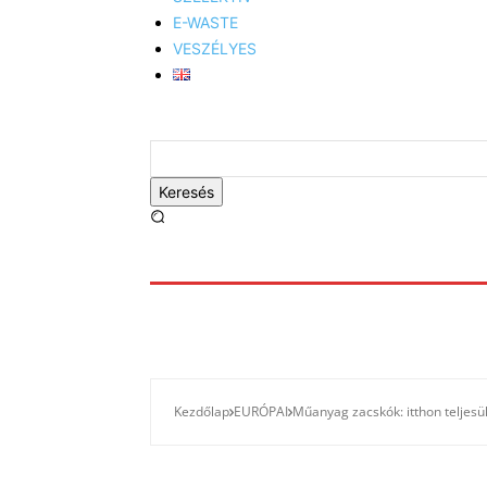
E-WASTE
VESZÉLYES
Keresés
Kezdőlap
EURÓPAI
Műanyag zacskók: itthon teljesül