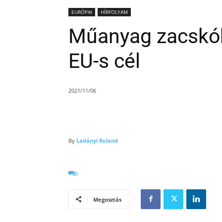
EURÓPAI
HÍRFOLYAM
Műanyag zacskók:
EU-s cél
2021/11/06
By
Ladányi Roland
0
Megosztás