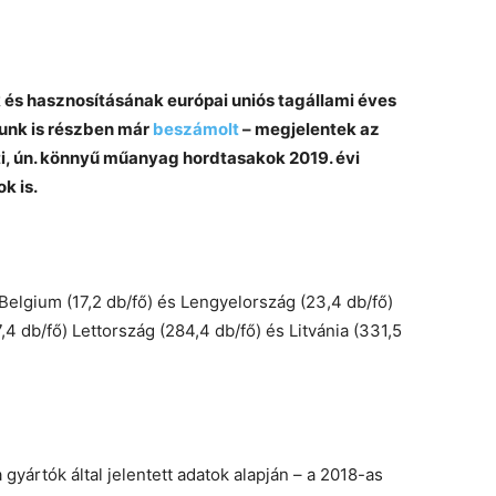
és hasznosításának európai uniós tagállami éves
lunk is részben már
beszámolt
– megjelentek az
ti, ún. könnyű műanyag hordtasakok 2019. évi
k is.
 Belgium (17,2 db/fő) és Lengyelország (23,4 db/fő)
4 db/fő) Lettország (284,4 db/fő) és Litvánia (331,5
 gyártók által jelentett adatok alapján – a 2018-as