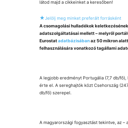
látod majd a cikkeinket a keresőben!
★
Jelölj meg minket preferált forrásként
A csomagolási hulladékok keletkezésének 
adatszolgáltatásai mellett – melyről portá
Eurostat
adatbázisában
az 50 mikron alat
felhasználására vonatkozó tagállami adato
A legjobb eredményt Portugália (7,7 db/fő),
érte el. A sereghajtók közt Csehország (247,
db/fő) szerepel.
A magyarországi fogyasztást tekintve, az – a