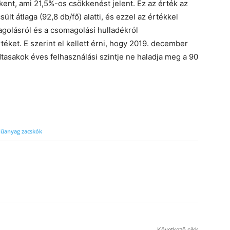
kent, ami 21,5%-os csökkenést jelent. Ez az érték az
ült átlaga (92,8 db/fő) alatti, és ezzel az értékkel
golásról és a csomagolási hulladékról
éket. E szerint el kellett érni, hogy 2019. december
tasakok éves felhasználási szintje ne haladja meg a 90
űanyag zacskók
Következő cikk