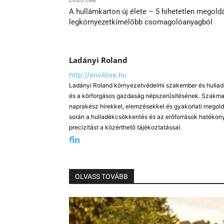
A hullámkarton új élete – 5 hihetetlen megold
legkörnyezetkímélőbb csomagolóanyagból
Ladányi Roland
http://envilove.hu
Ladányi Roland környezetvédelmi szakember és hulladé
és a körforgásos gazdaság népszerűsítésének. Szakmai
naprakész hírekkel, elemzésekkel és gyakorlati megold
során a hulladékcsökkentés és az erőforrások hatékony
precizitást a közérthető tájékoztatással.
OLVASS TOVÁBB