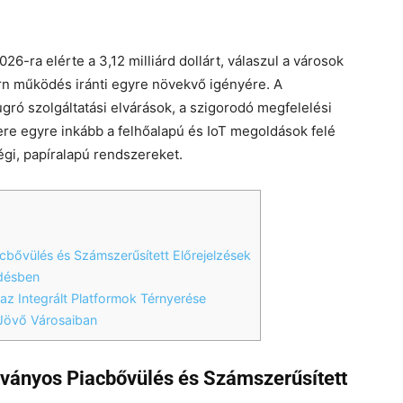
26-ra elérte a 3,12 milliárd dollárt, válaszul a városok
n működés iránti egyre növekvő igényére. A
gró szolgáltatási elvárások, a szigorodó megfelelési
re egyre inkább a felhőalapú és IoT megoldások felé
régi, papíralapú rendszereket.
bővülés és Számszerűsített Előrejelzések
désben
z Integrált Platformok Térnyerése
Jövő Városaiban
ványos Piacbővülés és Számszerűsített