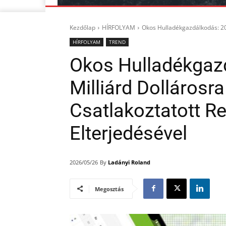
Kezdőlap
HÍRFOLYAM
Okos Hulladékgazdálkodás: 202
HÍRFOLYAM
TREND
Okos Hulladékgazd
Milliárd Dollárosra
Csatlakoztatott R
Elterjedésével
By
Ladányi Roland
2026/05/26
Megosztás