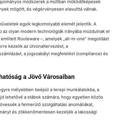
 hagyományos módszerek a múltban működőképesek
ények mögött, és végérvényesen elavulttá válnak.
űveletek egyik legkomolyabb elemét jelentik. A
bb az olyan modern technológiák irányába mozdulnak el
 említett Routeware –, amelyek „all-in-one” megoldást
erre kezelik az útvonaltervezést, a
 számlázást, a jogszabályi megfelelést (compliance) és
hatóság a Jövő Városaiban
egyre mélyebben beépül a terepi munkálatokba, a
jd lehetővé a stábok számára, hogy egyetlen közös
kövessék a felmerülő szolgáltatási anomáliákat,
ományt és zökkenőmentesen kezeljék a lakossági