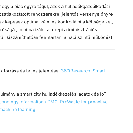
ogy a piac egyre tágul, azok a hulladékgazdálkodási
csatlakoztatott rendszerekre, jelentős versenyelőnyre
 képesek optimalizálni és kontrollálni a költségeiket,
tóságát, minimalizálni a terepi adminisztrációs
l, kiszámíthatóan fenntartani a napi szintű működést.
k forrása és teljes jelentése:
360iResearch: Smart
ulmány a smart city hulladékkezelési adatok és IoT
echnology Information / PMC: ProWaste for proactive
machine learning