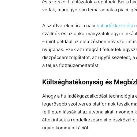
és szétszórt táblázatokra épülnek. Bár a
voltak, mára gyorsan lemaradnak a piaci ig
A szoftverek mára a napi
hulladékkezelési
m
szállítók és az önkormányzatok egyre inká
– mint például az elemzésben név szerint is
nyújtanak. Ezek az integrált felületek egysz
diszpécserszolgálatot, az ügyfélkezelést, a
a teljes flottaüzemeltetést.
Költséghatékonyság és Megbíz
Ahogy a hulladékgazdálkodási technológia 
legerősebb szoftveres platformok teszik ma
felületen lássák át az útvonalakat, nyomon 
áttekintsék a rendelkezésre álló eszközáll
ügyfélkommunikációt.