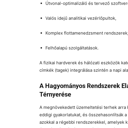
Útvonal-optimalizáló és tervező szoftver
Valós idejű analitikai vezérlőpultok,
Komplex flottamenedzsment rendszerek
Felhőalapú szolgáltatások.
A fizikai hardverek és hálózati eszközök k
címkék (tagek) integrálása szintén a napi a
A Hagyományos Rendszerek Elav
Térnyerése
A megnövekedett üzemeltetési terhek arra k
eddigi gyakorlatukat, és összehasonlítsák 
azokkal a régebbi rendszerekkel, amelyek kiz