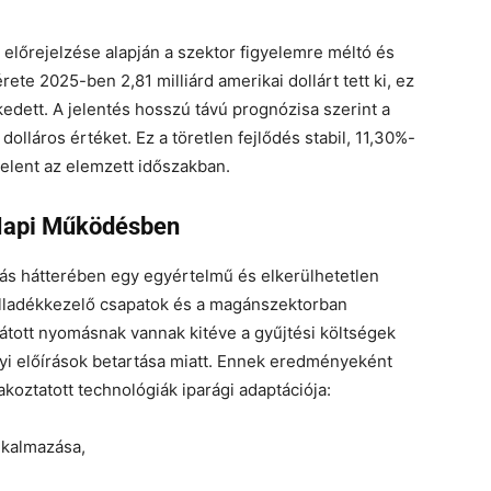
 előrejelzése alapján a szektor figyelemre méltó és
te 2025-ben 2,81 milliárd amerikai dollárt tett ki, ez
kedett. A jelentés hosszú távú prognózisa szerint a
dolláros értéket. Ez a töretlen fejlődés stabil, 11,30%-
jelent az elemzett időszakban.
Napi Működésben
banás hátterében egy egyértelmű és elkerülhetetlen
hulladékkezelő csapatok és a magánszektorban
átott nyomásnak vannak kitéve a gyűjtési költségek
lyi előírások betartása miatt. Ennek eredményeként
koztatott technológiák iparági adaptációja:
lkalmazása,