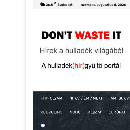
C
26.8
Budapest
szombat, augusztus 8, 2026
HÍRFOLYAM
NHKV / EM / MEKH
AMI SOK A
RECYCLING
MOHU
REpont
EURÓPAI