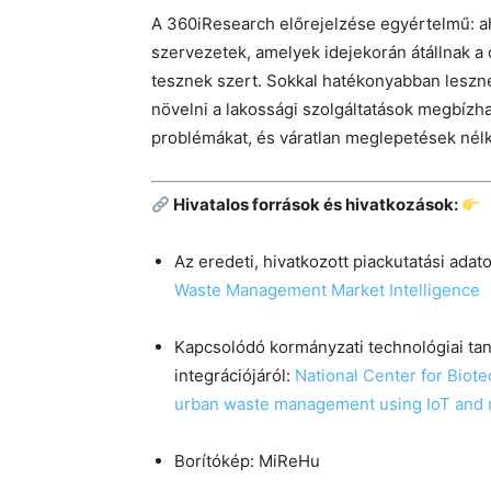
A 360iResearch előrejelzése egyértelmű: ah
szervezetek, amelyek idejekorán átállnak a 
tesznek szert. Sokkal hatékonyabban lesznek
növelni a lakossági szolgáltatások megbízha
problémákat, és váratlan meglepetések nélkü
Hivatalos források és hivatkozások:
Az eredeti, hivatkozott piackutatási adato
Waste Management Market Intelligence
Kapcsolódó kormányzati technológiai tan
integrációjáról:
National Center for Biot
urban waste management using IoT and 
Borítókép: MiReHu