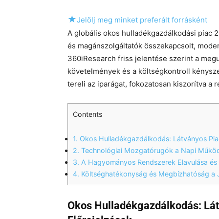
★
Jelölj meg minket preferált forrásként
A globális okos hulladékgazdálkodási piac 20
és magánszolgáltatók összekapcsolt, moder
360iResearch friss jelentése szerint a megu
követelmények és a költségkontroll kénysze
tereli az iparágat, fokozatosan kiszorítva a 
Contents
1.
Okos Hulladékgazdálkodás: Látványos Piac
2.
Technológiai Mozgatórugók a Napi Műkö
3.
A Hagyományos Rendszerek Elavulása és a
4.
Költséghatékonyság és Megbízhatóság a 
Okos Hulladékgazdálkodás: Lát