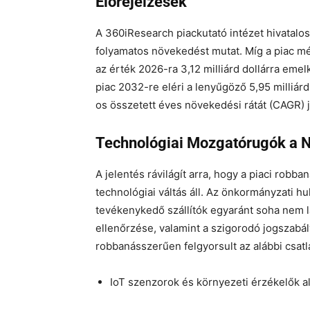
Előrejelzések
A 360iResearch piackutató intézet hivatalos
folyamatos növekedést mutat. Míg a piac mére
az érték 2026-ra 3,12 milliárd dollárra emel
piac 2032-re eléri a lenyűgöző 5,95 milliárd 
os összetett éves növekedési rátát (CAGR) 
Technológiai Mozgatórugók a 
A jelentés rávilágít arra, hogy a piaci rob
technológiai váltás áll. Az önkormányzati 
tevékenykedő szállítók egyaránt soha nem l
ellenőrzése, valamint a szigorodó jogszabá
robbanásszerűen felgyorsult az alábbi csatla
IoT szenzorok és környezeti érzékelők a