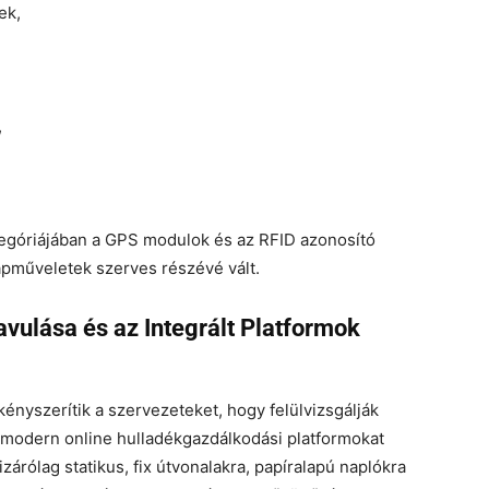
ek,
,
ategóriájában a GPS modulok és az RFID azonosító
lapműveletek szerves részévé vált.
ulása és az Integrált Platformok
ényszerítik a szervezeteket, hogy felülvizsgálják
a modern online hulladékgazdálkodási platformokat
árólag statikus, fix útvonalakra, papíralapú naplókra