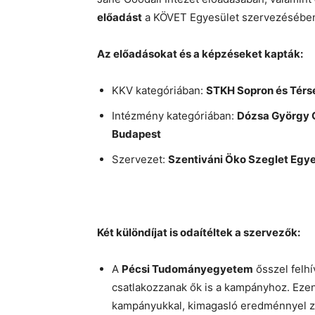
előadást
a KÖVET Egyesület szervezésébe
Az előadásokat és a képzéseket kapták:
KKV kategóriában:
STKH Sopron és Térsé
Intézmény kategóriában:
Dózsa György 
Budapest
Szervezet:
Szentiváni Öko Szeglet Egy
Két különdíjat is odaítéltek a szervezők:
A
Pécsi Tudományegyetem
ősszel felh
csatlakozzanak ők is a kampányhoz. Eze
kampányukkal, kimagasló eredménnyel zár