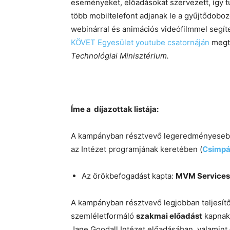
eseményeket, előadásokat szervezett, így t
több mobiltelefont adjanak le a gyűjtődoboz
webinárral és animációs videófilmmel segíte
KÖVET Egyesület youtube csatornáján
megt
Technológiai Minisztérium.
Íme a díjazottak listája:
A kampányban résztvevő legeredményesebb
az Intézet programjának keretében (
Csimpá
Az örökbefogadást kapta:
MVM Services 
A kampányban résztvevő legjobban teljesítő
szemléletformáló
szakmai előadást
kapnak
Jane Goodall Intézet előadásában, valamint