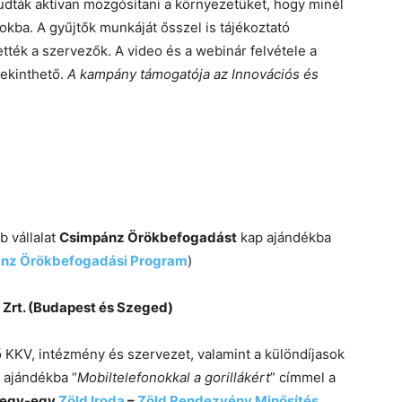
udták aktívan mozgósítani a környezetüket, hogy minél
okba. A gyűjtők munkáját ősszel is tájékoztató
tték a szervezők. A video és a webinár felvétele a
ekinthető.
A kampány támogatója az Innovációs és
 vállalat
Csimpánz Örökbefogadást
kap ajándékba
nz Örökbefogadási Program
)
Zrt. (Budapest és Szeged)
 KKV, intézmény és szervezet, valamint a különdíjasok
 ajándékba “
Mobiltelefonokkal a gorillákért
” címmel a
egy-egy
Zöld Iroda
–
Zöld Rendezvény Minősítés