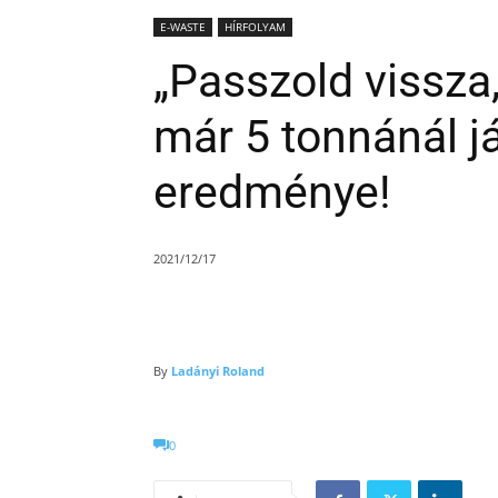
E-WASTE
HÍRFOLYAM
„Passzold vissza
már 5 tonnánál j
eredménye!
2021/12/17
By
Ladányi Roland
0