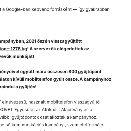
et a Google-ban kedvenc forrásként — így gyakrabban
 kampányban, 2021 őszén visszagyűjtött
ton – 1275 kg
! A szervezők elégedettek az
tvevők munkáját!
ményeivel együtt mára összesen 800 gyűjtőpont
álaton kívüli mobiltelefon gyűlt össze. A kampányhoz
raindul a gyűjtés!
” elnevezésű, használt mobiltelefon visszagyűjtő
KÖVET Egyesület az Afrikáért Alapítvány és a
ovábbi gyűjtőpontok csatlakoztak a kampányhoz.
 belső kommunikációs kampányt, szemléletformáló