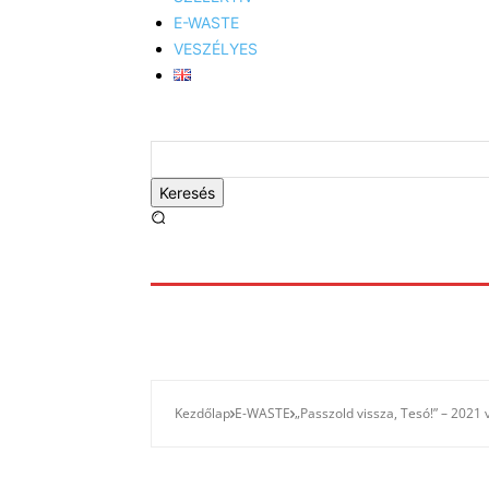
E-WASTE
VESZÉLYES
Keresés
Kezdőlap
E-WASTE
„Passzold vissza, Tesó!” – 2021