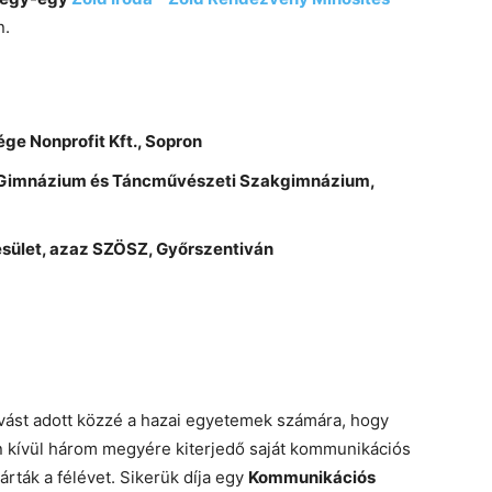
n.
ge Nonprofit Kft., Sopron
Gimnázium és Táncművészeti Szakgimnázium,
esület, azaz SZÖSZ, Győrszentiván
ívást adott közzé a hazai egyetemek számára, hogy
n kívül három megyére kiterjedő saját kommunikációs
ták a félévet. Sikerük díja egy
Kommunikációs