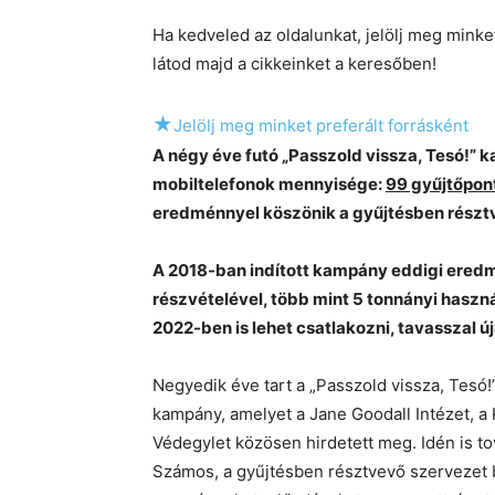
Ha kedveled az oldalunkat, jelölj meg mink
látod majd a cikkeinket a keresőben!
★
Jelölj meg minket preferált forrásként
A négy éve futó „Passzold vissza, Tesó!”
mobiltelefonok mennyisége:
99 gyűjtőpon
eredménnyel köszönik a gyűjtésben rész
A 2018-ban indított kampány eddigi ered
részvételével, több mint 5 tonnányi haszn
2022-ben is lehet csatlakozni, tavasszal új
Negyedik éve tart a „Passzold vissza, Tesó!
kampány, amelyet a Jane Goodall Intézet, a 
Védegylet közösen hirdetett meg. Idén is t
Számos, a gyűjtésben résztvevő szervezet