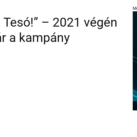
M
, Tesó!” – 2021 végén
ár a kampány