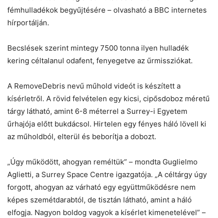
fémhulladékok begyűjtésére – olvasható a BBC internetes
hírportálján.
Becslések szerint mintegy 7500 tonna ilyen hulladék
Chat
Close
Mr wAIste
kering céltalanul odafent, fenyegetve az űrmissziókat.
A RemoveDebris nevű műhold videót is készített a
Helló! Miben segíthetek ma?
kísérletről. A rövid felvételen egy kicsi, cipősdoboz méretű
tárgy látható, amint 6-8 méterrel a Surrey-i Egyetem
űrhajója előtt bukdácsol. Hirtelen egy fényes háló lövell ki
az műholdból, elterül és beborítja a dobozt.
„Úgy működött, ahogyan reméltük” – mondta Guglielmo
Aglietti, a Surrey Space Centre igazgatója. „A céltárgy úgy
forgott, ahogyan az várható egy együttműködésre nem
képes szemétdarabtól, de tisztán látható, amint a háló
elfogja. Nagyon boldog vagyok a kísérlet kimenetelével” –