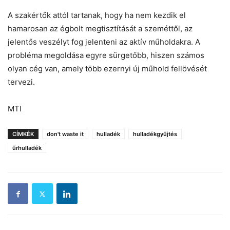
A szakértők attól tartanak, hogy ha nem kezdik el
hamarosan az égbolt megtisztítását a szeméttől, az
jelentős veszélyt fog jelenteni az aktív műholdakra. A
probléma megoldása egyre sürgetőbb, hiszen számos
olyan cég van, amely több ezernyi új műhold fellövését
tervezi.
MTI
CÍMKÉK
don't waste it
hulladék
hulladékgyűjtés
űrhulladék