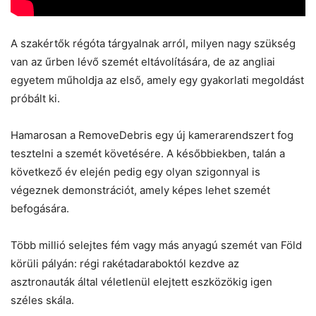
A szakértők régóta tárgyalnak arról, milyen nagy szükség
van az űrben lévő szemét eltávolítására, de az angliai
egyetem műholdja az első, amely egy gyakorlati megoldást
próbált ki.
Hamarosan a RemoveDebris egy új kamerarendszert fog
tesztelni a szemét követésére. A későbbiekben, talán a
következő év elején pedig egy olyan szigonnyal is
végeznek demonstrációt, amely képes lehet szemét
befogására.
Több millió selejtes fém vagy más anyagú szemét van Föld
körüli pályán: régi rakétadaraboktól kezdve az
asztronauták által véletlenül elejtett eszközökig igen
széles skála.