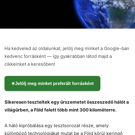
Ha kedveled az oldalunkat, jelölj meg minket a Google-ban
kedvenc forrásként — így gyakrabban látod majd a
cikkeinket a keresőben!
★
Jelölj meg minket preferált forrásként
Sikeresen teszteltek egy űrszemetet összeszedő hálót a
világűrben, a Föld felett több mint 300 kilométerre.
A háló kipróbálása egy tesztsorozat része, amely
különböző technológiákat mutat be a Föld körül keringő