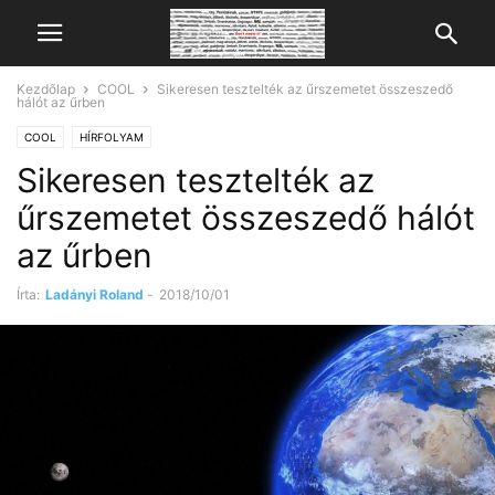
Kezdőlap
COOL
Sikeresen tesztelték az űrszemetet összeszedő
hálót az űrben
COOL
HÍRFOLYAM
Sikeresen tesztelték az
űrszemetet összeszedő hálót
az űrben
Írta:
Ladányi Roland
-
2018/10/01