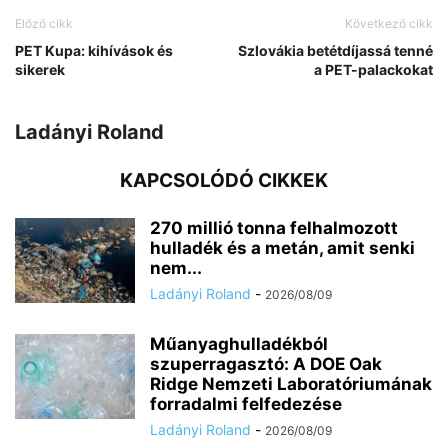
Előző cikk
Következő cikk
PET Kupa: kihívások és
Szlovákia betétdíjassá tenné
sikerek
a PET-palackokat
Ladányi Roland
KAPCSOLÓDÓ CIKKEK
270 millió tonna felhalmozott
hulladék és a metán, amit senki
nem...
Ladányi Roland
-
2026/08/09
Műanyaghulladékból
szuperragasztó: A DOE Oak
Ridge Nemzeti Laboratóriumának
forradalmi felfedezése
Ladányi Roland
-
2026/08/09