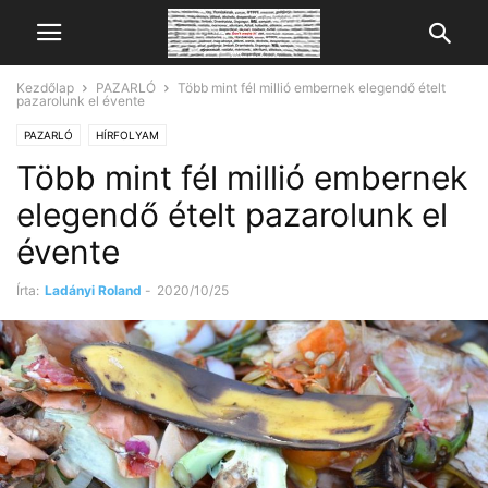
Kezdőlap
PAZARLÓ
Több mint fél millió embernek elegendő ételt
pazarolunk el évente
PAZARLÓ
HÍRFOLYAM
Több mint fél millió embernek
elegendő ételt pazarolunk el
évente
Írta:
Ladányi Roland
-
2020/10/25