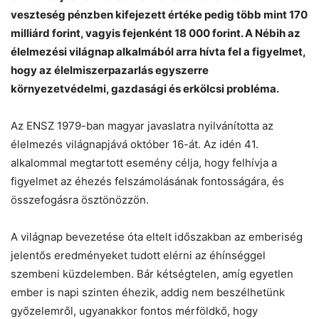
veszteség pénzben kifejezett értéke pedig több mint 170
milliárd forint, vagyis fejenként 18 000 forint. A Nébih az
élelmezési világnap alkalmából arra hívta fel a figyelmet,
hogy az élelmiszerpazarlás egyszerre
környezetvédelmi, gazdasági és erkölcsi probléma.
Chat
Close
Mr wAIste
Az ENSZ 1979-ban magyar javaslatra nyilvánította az
élelmezés világnapjává október 16-át. Az idén 41.
alkalommal megtartott esemény célja, hogy felhívja a
Helló! Miben segíthetek ma?
figyelmet az éhezés felszámolásának fontosságára, és
összefogásra ösztönözzön.
A világnap bevezetése óta eltelt időszakban az emberiség
jelentős eredményeket tudott elérni az éhínséggel
szembeni küzdelemben. Bár kétségtelen, amíg egyetlen
ember is napi szinten éhezik, addig nem beszélhetünk
győzelemről, ugyanakkor fontos mérföldkő, hogy