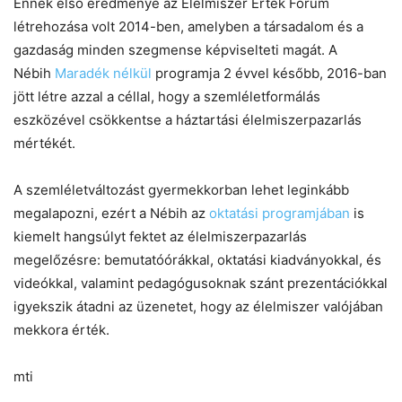
Ennek első eredménye az Élelmiszer Érték Fórum
létrehozása volt 2014-ben, amelyben a társadalom és a
gazdaság minden szegmense képviselteti magát. A
Nébih
Maradék nélkül
programja 2 évvel később, 2016-ban
jött létre azzal a céllal, hogy a szemléletformálás
eszközével csökkentse a háztartási élelmiszerpazarlás
mértékét.
A szemléletváltozást gyermekkorban lehet leginkább
megalapozni, ezért a Nébih az
oktatási programjában
is
kiemelt hangsúlyt fektet az élelmiszerpazarlás
megelőzésre: bemutatóórákkal, oktatási kiadványokkal, és
videókkal, valamint pedagógusoknak szánt prezentációkkal
igyekszik átadni az üzenetet, hogy az élelmiszer valójában
mekkora érték.
mti