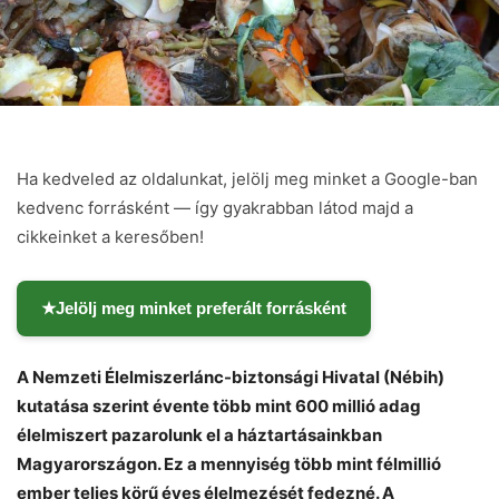
Ha kedveled az oldalunkat, jelölj meg minket a Google-ban
kedvenc forrásként — így gyakrabban látod majd a
cikkeinket a keresőben!
★
Jelölj meg minket preferált forrásként
A Nemzeti Élelmiszerlánc-biztonsági Hivatal (Nébih)
kutatása szerint évente több mint 600 millió adag
élelmiszert pazarolunk el a háztartásainkban
Magyarországon. Ez a mennyiség több mint félmillió
ember teljes körű éves élelmezését fedezné. A