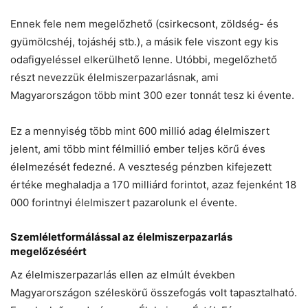
Ennek fele nem megelőzhető (csirkecsont, zöldség- és
gyümölcshéj, tojáshéj stb.), a másik fele viszont egy kis
odafigyeléssel elkerülhető lenne. Utóbbi, megelőzhető
részt nevezzük élelmiszerpazarlásnak, ami
Magyarországon több mint 300 ezer tonnát tesz ki évente.
Ez a mennyiség több mint 600 millió adag élelmiszert
jelent, ami több mint félmillió ember teljes körű éves
élelmezését fedezné. A veszteség pénzben kifejezett
értéke meghaladja a 170 milliárd forintot, azaz fejenként 18
000 forintnyi élelmiszert pazarolunk el évente.
Szemléletformálással az élelmiszerpazarlás
megelőzéséért
Az élelmiszerpazarlás ellen az elmúlt években
Magyarországon széleskörű összefogás volt tapasztalható.