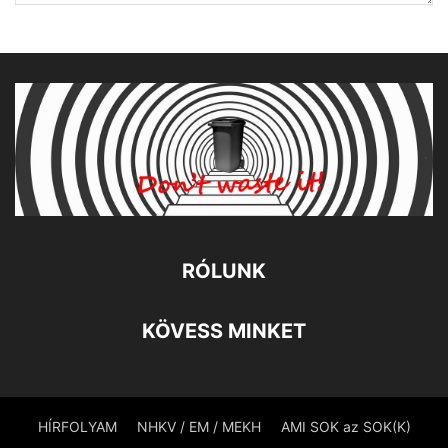
RÓLUNK
KÖVESS MINKET
HÍRFOLYAM
NHKV / EM / MEKH
AMI SOK az SOK(K)