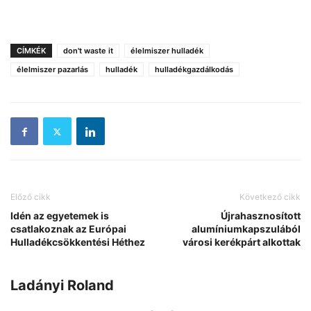
CÍMKÉK
don't waste it
élelmiszer hulladék
élelmiszer pazarlás
hulladék
hulladékgazdálkodás
Előző cikk
Következő cikk
Idén az egyetemek is
Újrahasznosított
csatlakoznak az Európai
alumíniumkapszulából
Hulladékcsökkentési Héthez
városi kerékpárt alkottak
Ladányi Roland