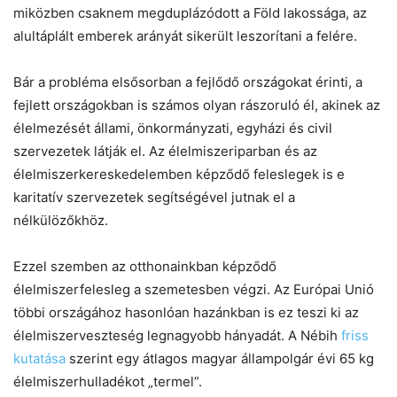
miközben csaknem megduplázódott a Föld lakossága, az
alultáplált emberek arányát sikerült leszorítani a felére.
Bár a probléma elsősorban a fejlődő országokat érinti, a
fejlett országokban is számos olyan rászoruló él, akinek az
élelmezését állami, önkormányzati, egyházi és civil
szervezetek látják el. Az élelmiszeriparban és az
élelmiszerkereskedelemben képződő feleslegek is e
karitatív szervezetek segítségével jutnak el a
nélkülözőkhöz.
Ezzel szemben az otthonainkban képződő
élelmiszerfelesleg a szemetesben végzi. Az Európai Unió
többi országához hasonlóan hazánkban is ez teszi ki az
élelmiszerveszteség legnagyobb hányadát. A Nébih
friss
kutatása
szerint egy átlagos magyar állampolgár évi 65 kg
élelmiszerhulladékot „termel”.