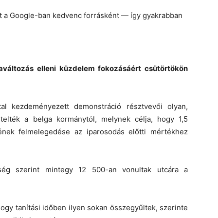
et a Google-ban kedvenc forrásként — így gyakrabban
maváltozás elleni küzdelem fokozásáért csütörtökön
al kezdeményezett demonstráció résztvevői olyan,
etelték a belga kormánytól, melynek célja, hogy 1,5
rének felmelegedése az iparosodás előtti mértékhez
ég szerint mintegy 12 500-an vonultak utcára a
ogy tanítási időben ilyen sokan összegyűltek, szerinte