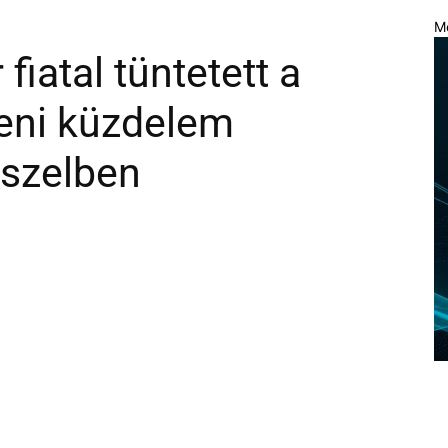
M
fiatal tüntetett a
leni küzdelem
sszelben