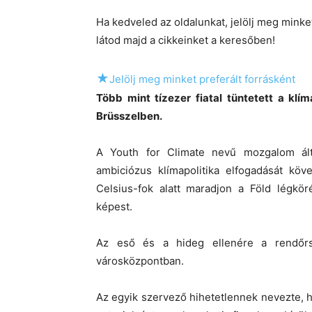
Ha kedveled az oldalunkat, jelölj meg mink
látod majd a cikkeinket a keresőben!
★
Jelölj meg minket preferált forrásként
Több mint tízezer fiatal tüntetett a klí
Brüsszelben.
A Youth for Climate nevű mozgalom ált
ambiciózus klímapolitika elfogadását köv
Celsius-fok alatt maradjon a Föld légkö
képest.
Az eső és a hideg ellenére a rendőrs
városközpontban.
Az egyik szervező hihetetlennek nevezte, h