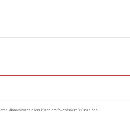
etett a klímaváltozás elleni küzdelem fokozásáért Brüsszelben