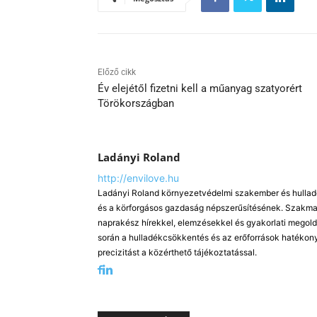
Előző cikk
Év elejétől fizetni kell a műanyag szatyorért
Törökországban
Ladányi Roland
http://envilove.hu
Ladányi Roland környezetvédelmi szakember és hulladé
és a körforgásos gazdaság népszerűsítésének. Szakmai
naprakész hírekkel, elemzésekkel és gyakorlati megold
során a hulladékcsökkentés és az erőforrások hatékony
precizitást a közérthető tájékoztatással.