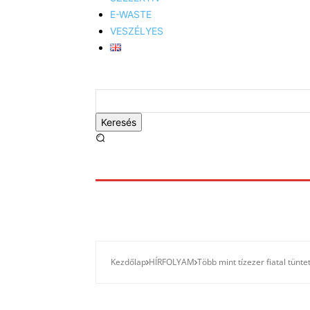
E-WASTE
VESZÉLYES
Keresés
Kezdőlap
HÍRFOLYAM
Több mint tízezer fiatal tünt