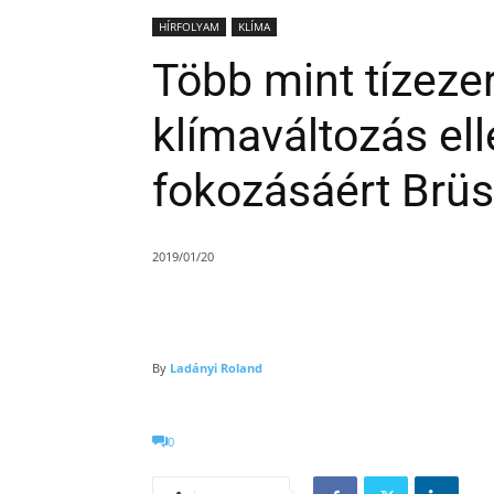
HÍRFOLYAM
KLÍMA
Több mint tízezer 
klímaváltozás el
fokozásáért Brü
2019/01/20
By
Ladányi Roland
0