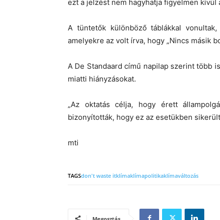
ezt a jelzést nem hagyhatja figyelmen kívül a
A tüntetők különböző táblákkal vonultak,
amelyekre az volt írva, hogy „Nincs másik b
A De Standaard című napilap szerint több is
miatti hiányzásokat.
„Az oktatás célja, hogy érett állampolgá
bizonyították, hogy ez az esetükben sikerült
mti
TAGS
don't waste it
klíma
klímapolitika
klímaváltozás
Megosztás