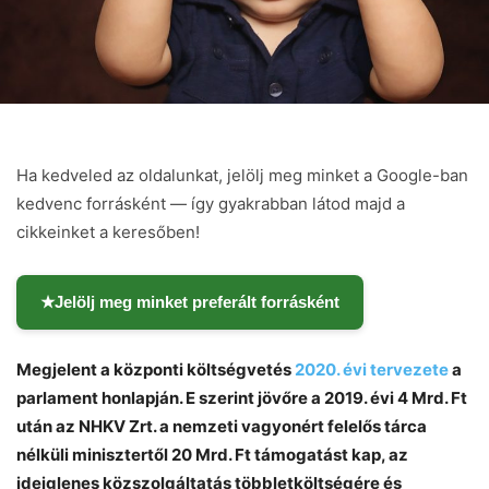
Ha kedveled az oldalunkat, jelölj meg minket a Google-ban
kedvenc forrásként — így gyakrabban látod majd a
cikkeinket a keresőben!
★
Jelölj meg minket preferált forrásként
Chat
Close
Mr wAIste
Megjelent a központi költségvetés
2020. évi tervezete
a
parlament honlapján. E szerint jövőre a 2019. évi 4 Mrd. Ft
Helló! Miben segíthetek ma?
után az NHKV Zrt. a nemzeti vagyonért felelős tárca
nélküli minisztertől 20 Mrd. Ft támogatást kap, az
ideiglenes közszolgáltatás többletköltségére és