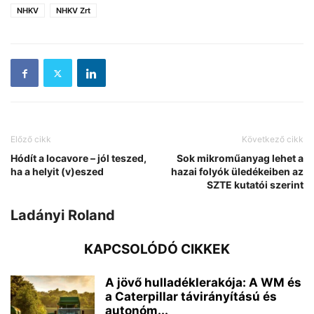
NHKV
NHKV Zrt
Előző cikk
Következő cikk
Hódít a locavore – jól teszed,
Sok mikroműanyag lehet a
ha a helyit (v)eszed
hazai folyók üledékeiben az
SZTE kutatói szerint
Ladányi Roland
KAPCSOLÓDÓ CIKKEK
A jövő hulladéklerakója: A WM és
a Caterpillar távirányítású és
autonóm...