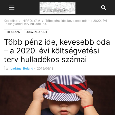
Kezdőlap
HÍRFOLYAM
Több pénz ide, kevesebb oda – a 2020. évi
költségvetési terv hulladékos...
HÍRFOLYAM
JOGÁSZKODUNK
Több pénz ide, kevesebb oda
– a 2020. évi költségvetési
terv hulladékos számai
Írta:
Ladányi Roland
-
2019/06/18