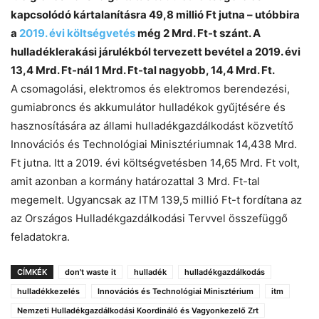
kapcsolódó kártalanításra 49,8 millió Ft jutna – utóbbira
a
2019. évi költségvetés
még 2 Mrd. Ft-t szánt. A
hulladéklerakási járulékból tervezett bevétel a 2019. évi
13,4 Mrd. Ft-nál 1 Mrd. Ft-tal nagyobb, 14,4 Mrd. Ft.
A csomagolási, elektromos és elektromos berendezési,
gumiabroncs és akkumulátor hulladékok gyűjtésére és
hasznosítására az állami hulladékgazdálkodást közvetítő
Innovációs és Technológiai Minisztériumnak 14,438 Mrd.
Ft jutna. Itt a 2019. évi költségvetésben 14,65 Mrd. Ft volt,
amit azonban a kormány határozattal 3 Mrd. Ft-tal
megemelt. Ugyancsak az ITM 139,5 millió Ft-t fordítana az
az Országos Hulladékgazdálkodási Tervvel összefüggő
feladatokra.
CÍMKÉK
don't waste it
hulladék
hulladékgazdálkodás
hulladékkezelés
Innovációs és Technológiai Minisztérium
itm
Nemzeti Hulladékgazdálkodási Koordináló és Vagyonkezelő Zrt