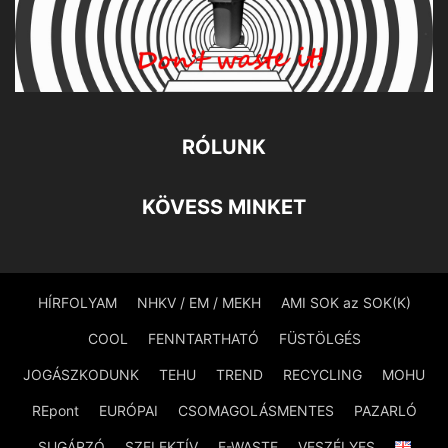
RÓLUNK
KÖVESS MINKET
HÍRFOLYAM
NHKV / EM / MEKH
AMI SOK az SOK(K)
COOL
FENNTARTHATÓ
FÜSTÖLGÉS
JOGÁSZKODUNK
TEHU
TREND
RECYCLING
MOHU
REpont
EURÓPAI
CSOMAGOLÁSMENTES
PAZARLÓ
SUGÁRZÓ
SZELEKTÍV
E-WASTE
VESZÉLYES