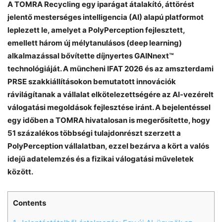
A TOMRA Recycling egy iparágat átalakító, áttörést
jelentő mesterséges intelligencia (AI) alapú platformot
leplezett le, amelyet a PolyPerception fejlesztett,
emellett három új mélytanulásos (deep learning)
alkalmazással bővítette díjnyertes GAINnext™
technológiáját. A müncheni IFAT 2026 és az amszterdami
PRSE szakkiállításokon bemutatott innovációk
rávilágítanak a vállalat elkötelezettségére az AI-vezérelt
válogatási megoldások fejlesztése iránt. A bejelentéssel
egy időben a TOMRA hivatalosan is megerősítette, hogy
51 százalékos többségi tulajdonrészt szerzett a
PolyPerception vállalatban, ezzel bezárva a kört a valós
idejű adatelemzés és a fizikai válogatási műveletek
között.
Contents