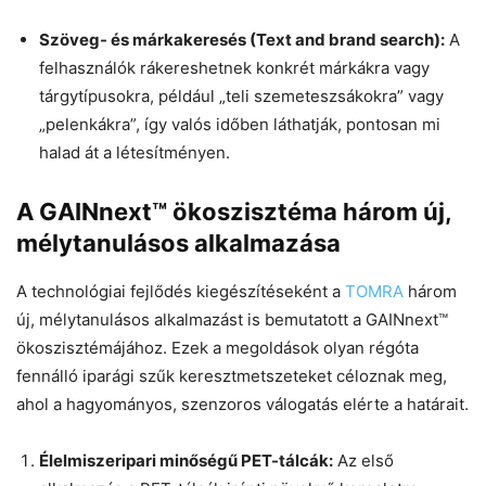
Szöveg- és márkakeresés (Text and brand search):
A
felhasználók rákereshetnek konkrét márkákra vagy
tárgytípusokra, például „teli szemeteszsákokra” vagy
„pelenkákra”, így valós időben láthatják, pontosan mi
halad át a létesítményen.
A GAINnext™ ökoszisztéma három új,
mélytanulásos alkalmazása
A technológiai fejlődés kiegészítéseként a
TOMRA
három
új, mélytanulásos alkalmazást is bemutatott a GAINnext™
ökoszisztémájához. Ezek a megoldások olyan régóta
fennálló iparági szűk keresztmetszeteket céloznak meg,
ahol a hagyományos, szenzoros válogatás elérte a határait.
Élelmiszeripari minőségű PET-tálcák:
Az első