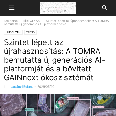
Kezdőlap
HÍRFOLYAM
Szintet lépett az újrahasznosítás: A TOMRA
bemutatta új generációs AI-platformját és a...
HÍRFOLYAM
TREND
Szintet lépett az
újrahasznosítás: A TOMRA
bemutatta új generációs AI-
platformját és a bővített
GAINnext ökoszisztémát
Írta:
Ladányi Roland
-
2026/05/10