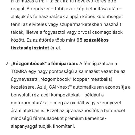
alkalmazás a PET-tálcák iránti növekvő keresletre
reagál. A rendszer – több ezer kép betanítása után –
alakjuk és felhasználásuk alapján képes különbséget
tenni az elviteles vagy szupermarketekben használt
tálcák, illetve a fogyasztói vagy orvosi csomagolások
között. Ez az áttörés több mint
95 százalékos
tisztasági szintet
ér el.
„Rézgombócok” a fémiparban:
A fémágazatban a
TOMRA egy nagy pontosságú alkalmazást vezet be az
úgynevezett „rézgombócok” (copper meatballs)
kezelésére. Az új GAINnext™ automatikusan azonosítja a
bonyolult réz-acél kompozitokat – például a
motorarmatúrákat – még az oxidált vagy szennyezett
áramlatokban is. Ezzel az újrahasznosítók a betonacél
minőségű fémhulladékot prémium kemence-
alapanyaggá tudják finomítani.