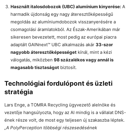
Használt italosdobozok (UBC) alumínium kinyerése:
A
harmadik újdonság egy nagy áteresztőképességű
megoldás az alumíniumdobozok visszanyerésére a
csomagolási áramlatokból. Az Észak-Amerikában már
sikeresen bevezetett, most pedig az európai piacra
adaptált GAINnext™ UBC alkalmazás akár
33-szor
nagyobb áteresztőképességet
kínál, mint a kézi
válogatás, miközben
98 százalékos vagy annál is
magasabb tisztaságot
biztosít.
Technológiai fordulópont és üzleti
stratégia
Lars Enge, a TOMRA Recycling ügyvezető alelnöke és
vezetője hangsúlyozta, hogy az AI mindig is a vállalat DNS-
ének része volt, de most egy teljesen új szakaszba léptek.
„A PolyPerception többségi részesedésének