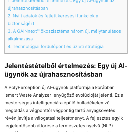
1.
Jelentéstételből értelmezés: Egy új AI-ügynök az
újrahasznosításban
2.
Nyílt adatok és fejlett keresési funkciók a
biztonságért
3.
A GAINnext™ ökoszisztéma három új, mélytanulásos
alkalmazása
4.
Technológiai fordulópont és üzleti stratégia
Chat
Close
Mr wAIste
Jelentéstételből értelmezés: Egy új AI-
ügynök az újrahasznosításban
Helló! Miben segíthetek ma?
A PolyPerception új AI-ügynök platformja a korábban
ismert Waste Analyzer lenyűgöző evolúcióját jelenti. Ez a
mesterséges intelligenciára épülő hulladékelemző
megoldás a végponttól végpontig tartó anyagkövetés
révén javítja a válogatási teljesítményt. A fejlesztés egyik
legjelentősebb áttörése a természetes nyelvű (NLP)