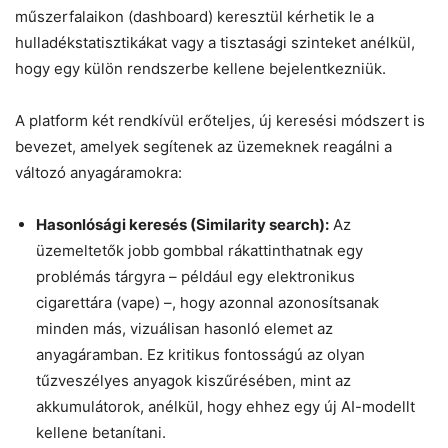
műszerfalaikon (dashboard) keresztül kérhetik le a
hulladékstatisztikákat vagy a tisztasági szinteket anélkül,
hogy egy külön rendszerbe kellene bejelentkezniük.
A platform két rendkívül erőteljes, új keresési módszert is
bevezet, amelyek segítenek az üzemeknek reagálni a
változó anyagáramokra:
Hasonlósági keresés (Similarity search):
Az
üzemeltetők jobb gombbal rákattinthatnak egy
problémás tárgyra – például egy elektronikus
cigarettára (vape) –, hogy azonnal azonosítsanak
minden más, vizuálisan hasonló elemet az
anyagáramban. Ez kritikus fontosságú az olyan
tűzveszélyes anyagok kiszűrésében, mint az
akkumulátorok, anélkül, hogy ehhez egy új AI-modellt
kellene betanítani.