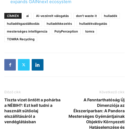
expands GAINnext ecosystem
CÍMKÉK
ai
AI-vezérelt válogatás
don't waste it
hulladék
hulladékgazdálkodás
hulladékkezelés
hulladékválogatás
mesterséges intelligencia
PolyPerception
tomra
TOMRA Recycling
Előző cikk
Következő cikk
Tiszta vizet öntött a pohárba
A Fenntarthatóság Új
a NÉBIH?: Ezt kell tudni a
Dimenziója az
használt sütőolaj
Ékszeriparban: A Pandora
elszállításáról a
Mesterséges Gyémántjainak
vendéglátásban
Objektív Környezeti
Hatáselemzése és