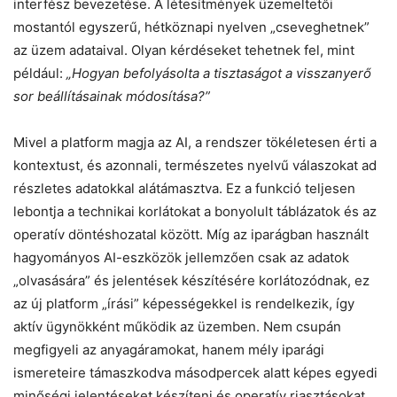
interfész bevezetése. A létesítmények üzemeltetői
mostantól egyszerű, hétköznapi nyelven „cseveghetnek”
az üzem adataival. Olyan kérdéseket tehetnek fel, mint
például:
„Hogyan befolyásolta a tisztaságot a visszanyerő
sor beállításainak módosítása?”
Mivel a platform magja az AI, a rendszer tökéletesen érti a
kontextust, és azonnali, természetes nyelvű válaszokat ad
részletes adatokkal alátámasztva. Ez a funkció teljesen
lebontja a technikai korlátokat a bonyolult táblázatok és az
operatív döntéshozatal között. Míg az iparágban használt
hagyományos AI-eszközök jellemzően csak az adatok
„olvasására” és jelentések készítésére korlátozódnak, ez
az új platform „írási” képességekkel is rendelkezik, így
aktív ügynökként működik az üzemben. Nem csupán
megfigyeli az anyagáramokat, hanem mély iparági
ismereteire támaszkodva másodpercek alatt képes egyedi
minőségi jelentéseket készíteni és operatív riasztásokat