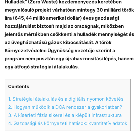
Hulladék” (Zero Waste) kezdeményezés keretében
megvalósuló projekt várhatóan mintegy 30 milliárd török
líra (645,44 millió amerikai dollár) éves gazdasági
hozzájárulást biztosít majd az országnak, miközben
jelentős mértékben csökkenti a hulladék mennyiségét és
az üvegházhatású gázok kibocsátását. A török
Környezetvédelmi Ügynökség vezetője szerint a
program nem pusztán egy újrahasznosítási lépés, hanem
egy átfogó stratégiai átalakulás.
Contents
1.
Stratégiai átalakulás és a digitális nyomon követés
2.
Hogyan működik a DOA rendszer a gyakorlatban?
3.
A kísérleti fázis sikerei és a kiépült infrastruktúra
4.
Gazdasági és környezeti hatások: Kvantitatív adatok
Chat
Close
Mr wAIste