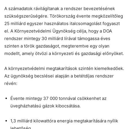
A számadatok rávilágítanak a rendszer bevezetésének
szükségszerűségére. Törökország évente megközelítőleg
25 milliárd egyszer használatos italcsomagolást fogyaszt
el. A Környezetvédelmi Ügynökség célja, hogy a DOA
rendszer mintegy 30 milliárd lírával támogassa éves
szinten a török gazdaságot, megteremtve egy olyan
modellt, amely ötvözi a környezeti és gazdasági előnyöket.
A környezetvédelmi megtakarítások szintén kiemelkedőek.
Az ügynökség becslései alapján a betétdíjas rendszer
révén:
Évente mintegy 37 000 tonnával csökkenhet az
üvegházhatású gázok kibocsátása.
1,3 milliárd kilowattóra energia megtakarítására nyílik
lehetőség.