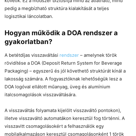
követik. Ez a módszer biztosítja mind az átlátható, mind
pedig a megbízható struktúra kialakítását a teljes
logisztikai láncolatban.
Hogyan működik a DOA rendszer a
gyakorlatban?
A betétdíjas visszaváltási
rendszer
– amelynek török
rövidítése a DOA (Deposit Return System for Beverage
Packaging) – egyszerű és jól követhető struktúrát kínál a
lakosság számára. A fogyasztóknak lehetőségük lesz a
DOA logóval ellátott műanyag, üveg és alumínium
italcsomagolások visszaváltására.
A visszaváltás folyamata kijelölt visszaváltó pontokon),
illetve visszaváltó automatákon keresztül fog történni. A
visszavitt csomagolásokért a felhasználók egy
mobilalkalmazáson keresztül csomagolásonként 1 török