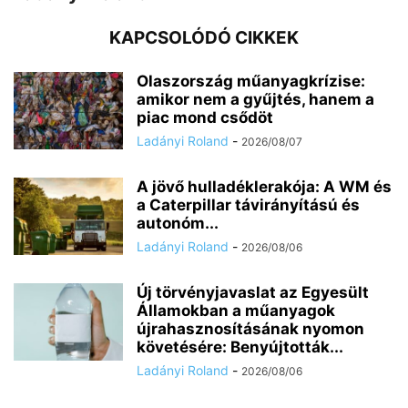
KAPCSOLÓDÓ CIKKEK
Olaszország műanyagkrízise:
amikor nem a gyűjtés, hanem a
piac mond csődöt
Ladányi Roland
-
2026/08/07
A jövő hulladéklerakója: A WM és
a Caterpillar távirányítású és
autonóm...
Ladányi Roland
-
2026/08/06
Új törvényjavaslat az Egyesült
Államokban a műanyagok
újrahasznosításának nyomon
követésére: Benyújtották...
Ladányi Roland
-
2026/08/06