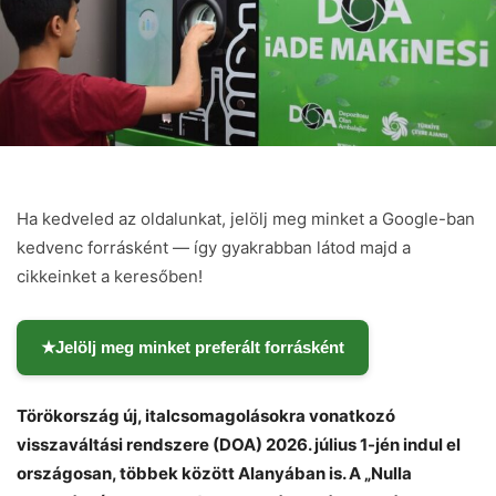
Ha kedveled az oldalunkat, jelölj meg minket a Google-ban
kedvenc forrásként — így gyakrabban látod majd a
cikkeinket a keresőben!
★
Jelölj meg minket preferált forrásként
Törökország új, italcsomagolásokra vonatkozó
visszaváltási rendszere (DOA) 2026. július 1-jén indul el
országosan, többek között Alanyában is. A „Nulla