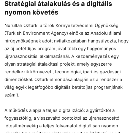
Stratégiai átalakulás és a digitális
nyomon követés
Helló! Miben segíthetek ma?
Nurullah Ozturk, a török Környezetvédelmi Ügynökség
(Turkish Environment Agency) elnöke az Anadolu állami
hírügynökségnek adott nyilatkozatában hangsúlyozta, hogy
az új betétdíjas program jóval több egy hagyományos
újrahasznosítási alkalmazásnál. A kezdeményezés egy
olyan stratégiai átalakítási projekt, amely egyszerre
rendelkezik környezeti, technológiai, ipari és gazdasági
dimenziókkal. Ozturk elmondása alapján ez a rendszer a
világ egyik legátfogóbb digitális betétdíjas programjának
számít.
A működés alapja a teljes digitalizáció: a gyártóktól a
fogyasztókig, a visszaváltó pontoktól az újrahasznosító
létesítményekig a teljes folyamatot digitálisan nyomon