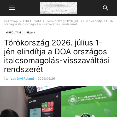
Kezdőlap
HÍRFOLYAM
Törökország 2026. július 1-jén elindítja a DOA
országos italcsomagolás-visszaváltási rendszerét
HÍRFOLYAM
REpont
Törökország 2026. július 1-
jén elindítja a DOA országos
italcsomagolás-visszaváltási
rendszerét
Írta:
Ladányi Roland
-
2026/06/26