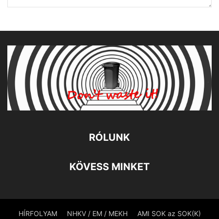
RÓLUNK
KÖVESS MINKET
HÍRFOLYAM
NHKV / EM / MEKH
AMI SOK az SOK(K)