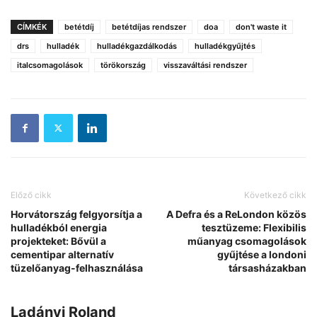
CÍMKÉK
betétdíj
betétdíjas rendszer
doa
don't waste it
drs
hulladék
hulladékgazdálkodás
hulladékgyűjtés
italcsomagolások
törökország
visszaváltási rendszer
Előző cikk
Következő cikk
Horvátország felgyorsítja a
A Defra és a ReLondon közös
hulladékból energia
tesztüzeme: Flexibilis
projekteket: Bővül a
műanyag csomagolások
cementipar alternatív
gyűjtése a londoni
tüzelőanyag-felhasználása
társasházakban
Ladányi Roland