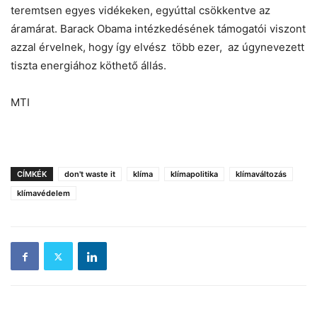
teremtsen egyes vidékeken, egyúttal csökkentve az
áramárat. Barack Obama intézkedésének támogatói viszont
azzal érvelnek, hogy így elvész több ezer, az úgynevezett
tiszta energiához köthető állás.
MTI
CÍMKÉK
don't waste it
klíma
klímapolitika
klímaváltozás
klímavédelem