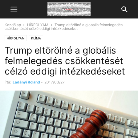
Kezdőlap
HÍRFOLYAM
Trump eltörölné a globális felmelegedés
csökkentését célzó eddigi intézkedéseket
HÍRFOLYAM
KLÍMA
Trump eltörölné a globális
felmelegedés csökkentését
célzó eddigi intézkedéseket
Írta:
Ladányi Roland
-
2017/03/27