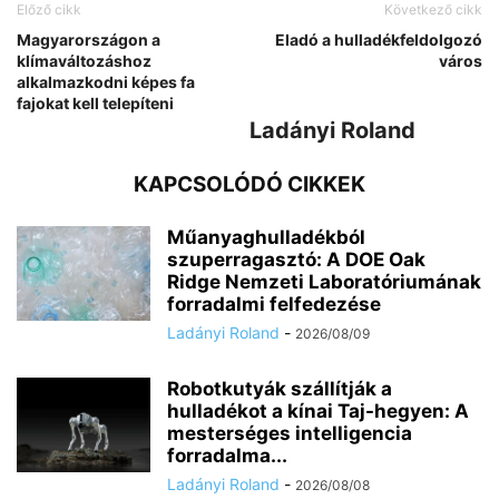
Előző cikk
Következő cikk
Magyarországon a
Eladó a hulladékfeldolgozó
klímaváltozáshoz
város
alkalmazkodni képes fa
fajokat kell telepíteni
Ladányi Roland
KAPCSOLÓDÓ CIKKEK
Műanyaghulladékból
szuperragasztó: A DOE Oak
Ridge Nemzeti Laboratóriumának
forradalmi felfedezése
Ladányi Roland
-
2026/08/09
Robotkutyák szállítják a
hulladékot a kínai Taj-hegyen: A
mesterséges intelligencia
forradalma...
Ladányi Roland
-
2026/08/08