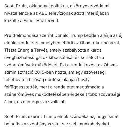
Scott Pruitt, oklahomai politikus, a környezetvédelmi
hivatal elnöke az ABC televíziónak adott interjújában
közölte a Fehér Ház terveit.
Pruitt elmondása szerint Donald Trump kedden aláírja az új
elnöki rendeletet, amelyben eltörli az Obama-kormányzat
Tiszta Energia Tervét, amely szabályozta a káros
üvegházhatású gázok kibocsátását és korlátozta a
szénerőművek működését. Ezt a rendelkezést az Obama-
adminisztráció 2015-ben hozta, ám egy szövetségi
fellebbviteli bíróság döntése alapján tavaly
felfüggesztették, mert a rendeletet megtámadta a
szénerőművek működtetésében érdekelt több szövetségi
állam, és mintegy száz vállalat.
Scott Pruitt szerint Trump elnök szándéka az, hogy ismét
beindítsa a szénbányászatot s ezzel munkahelyeket