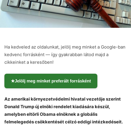
Ha kedveled az oldalunkat, jelölj meg minket a Google-ban
kedvenc forrásként — így gyakrabban látod majd a
cikkeinket a keresőben!
★
Jelölj meg minket preferált forrásként
Az amerikai környezetvédelmi hivatal vezetője szerint
Donald Trump új elnöki rendelet kiadására készül,
Chat
Close
Mr wAIste
amelyben eltörli Obama elnöknek a globális
felmelegedés csökkentését célzó eddigi intézkedéseit.
Helló! Miben segíthetek ma?