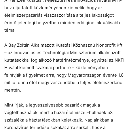
A Nemzeti Kutatási, Fejlesztési és Innovációs Hivatal MTI-
hez eljuttatott közleményében kiemelik, hogy az
élelmiszerpazarlás visszaszorítása a teljes lakosságot
érintő jelenlegi helyzetben minden eddiginél aktuálisabb
téma.
A Bay Zoltán Alkalmazott Kutatási Közhasznú Nonprofit Kft.
– az Innovációs és Technológiai Minisztérium alkalmazott
kutatásokkal foglalkozó háttérintézménye, egyúttal az NKFI
Hivatal kiemelt szakmai partnere – közleményében
felhívják a figyelmet arra, hogy Magyarországon évente 1,8
Chat
Close
Mr wAIste
millió tonna étel megy veszendőbe a teljes élelmiszerlánc
mentén.
Helló! Miben segíthetek ma?
Mint írják, a legveszélyesebb pazarlók maguk a
végfelhasználók, mert a hazai élelmiszer-hulladék 53
százaléka a háztartásokban keletkezik. Napjainkban a
koronavírus terjedése sokakat arra sarkall, hogy a