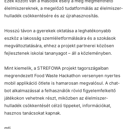
Ezek között van a második esély a még megmenthető
élelmiszereknek, a megelőző tudatformálás az élelmiszer-
hulladék csökkentésére és az újrahasznosítás.
Hosszú távon a gyerekek oktatása a leghatékonyabb
eszköz a lakosság szemléletformálására és a szokások
megváltoztatására, ehhez a projekt partnerei közösen
fejlesztenek iskolai tananyagot – áll a közleményben.
Mint kiemelik, a STREFOWA projekt tagországaiban
megrendezett Food Waste Hackathon versenyen nyertes
mobil applikáció ötlete is hamarosan megvalósul. A chat-
bot alkalmazással a felhasználók rövid figyelemfelkeltő
játékokon vehetnek részt, miközben az élelmiszer-
hulladék csökkentését célzó tippeket, információkat,
hasznos tanácsokat kapnak.
mti