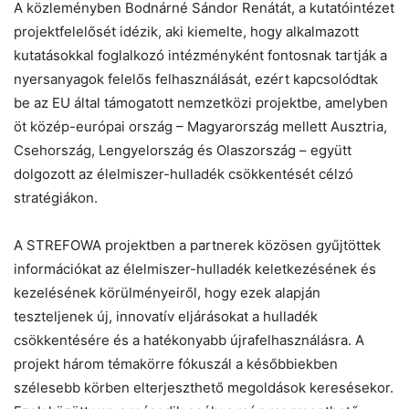
A közleményben Bodnárné Sándor Renátát, a kutatóintézet
projektfelelősét idézik, aki kiemelte, hogy alkalmazott
kutatásokkal foglalkozó intézményként fontosnak tartják a
nyersanyagok felelős felhasználását, ezért kapcsolódtak
be az EU által támogatott nemzetközi projektbe, amelyben
öt közép-európai ország – Magyarország mellett Ausztria,
Csehország, Lengyelország és Olaszország – együtt
dolgozott az élelmiszer-hulladék csökkentését célzó
stratégiákon.
A STREFOWA projektben a partnerek közösen gyűjtöttek
információkat az élelmiszer-hulladék keletkezésének és
kezelésének körülményeiről, hogy ezek alapján
teszteljenek új, innovatív eljárásokat a hulladék
csökkentésére és a hatékonyabb újrafelhasználásra. A
projekt három témakörre fókuszál a későbbiekben
szélesebb körben elterjeszthető megoldások keresésekor.