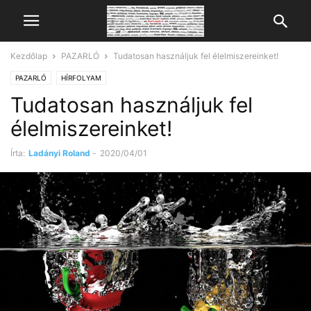
Kezdőlap
PAZARLÓ
Tudatosan használjuk fel élelmiszereinket!
PAZARLÓ
HÍRFOLYAM
Tudatosan használjuk fel
élelmiszereinket!
Írta:
Ladányi Roland
-
2020/04/01