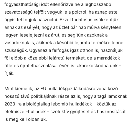
fogyaszthatósági időt ellenőrizve ne a leghosszabb
szavatosságú tejfölt vegyük le a polcról, ha aznap este
úgyis fel fogjuk használni. Ezzel tudatosan csökkentjük
annak az esélyét, hogy az üzlet pár nap múlva kénytelen
legyen leselejtezni az árut, és segítünk azoknak a
vásárlóknak is, akiknek a későbbi lejáratú termékre lenne
szükségük. Ugyanez a felfogás igaz otthon is, használjuk
föl előbb a közelebbi lejáratú terméket, de a maradékok
ötletes újrafelhasználása révén is takarékoskodhatunk –
írják.
Mint kiemelik, az EU hulladékgazdálkodásra vonatkozó
hosszú távú politikájának része az is, hogy a tagállamoknak
2023-ra a biológiailag lebomló hulladékok – köztük az
élelmiszer-hulladék – szelektív gyűjtését és hasznosítását
is meg kell oldaniuk.