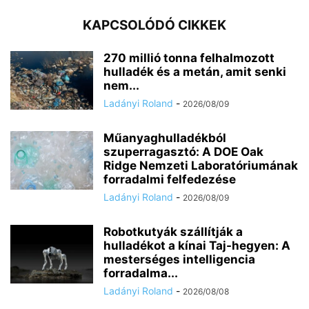
KAPCSOLÓDÓ CIKKEK
270 millió tonna felhalmozott
hulladék és a metán, amit senki
nem...
Ladányi Roland
-
2026/08/09
Műanyaghulladékból
szuperragasztó: A DOE Oak
Ridge Nemzeti Laboratóriumának
forradalmi felfedezése
Ladányi Roland
-
2026/08/09
Robotkutyák szállítják a
hulladékot a kínai Taj-hegyen: A
mesterséges intelligencia
forradalma...
Ladányi Roland
-
2026/08/08