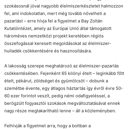
szokásosnál jóval nagyobb élelmiszerkészletet halmozzon
fel, ami indokolatlan, mert még tovább növelheti a
pazarlást – erre hívja fel a figyelmet a Bay Zoltán
Kutatóintézet, amely az Európai Unió által támogatott
hároméves nemzetközi projekt keretében régiós
összefogással keresett megoldásokat az élelmiszer-
hulladék csökkentésére és hasznosítására.
A lakosság szerepe meghatározó az élelmiszer-pazarlás
csökkentésében. Fejenként 65 kilónyi ételt – leginkább főtt
ételt, pékárut, zöldséget és gyümölcsöt – dobunk a
szemétbe évente, egy átlagos háztartás így évről évre 50-
60 ezer forintot veszít, pedig némi odafigyeléssel, a
berögzült fogyasztói szokások megváltoztatásával ennek
nagy része megtakarítható lenne – áll a közleményben.
Felhívják a figyelmet arra, hogy a boltban a