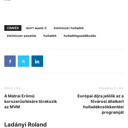
CÍMKÉK
don't waste it
élelmiszer hulladék
élelmiszer pazarlás
hulladék
hulladékgazdálkodás
Előző cikk
Következő cikk
A Mátrai Erőmű
Európai díjra jelölik az a
korszerűsítésére törekszik
fővárosi állatkert
az MVM
hulladékcsökkentési
programját
Ladányi Roland